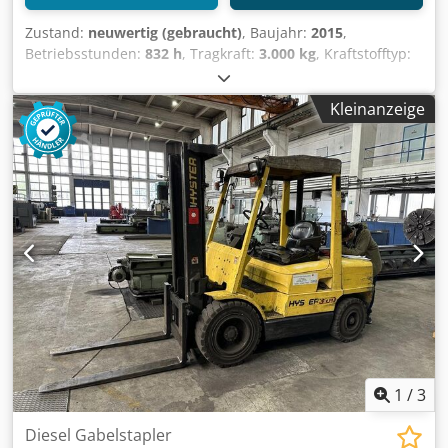
Zustand:
neuwertig (gebraucht)
, Baujahr:
2015
,
Betriebsstunden:
832 h
, Tragkraft:
3.000 kg
, Kraftstofftyp:
elektrisch
, Hersteller + Modell: LINDE P 30 ID: 21070.6069
Kategorie: Demogerät Tragfähigkeit: 3000 kg Crsdpfxezq T
Kleinanzeige
Iyo Apvjf Baujahr: 2015 Betriebsstunden: 832 Stunden
Batteriekapazität: 24 V / 420 Ah
1
/
3
Diesel Gabelstapler