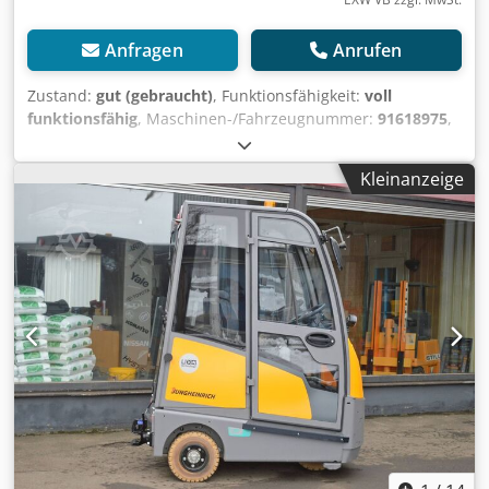
Anfragen
Anrufen
Zustand:
gut (gebraucht)
, Funktionsfähigkeit:
voll
funktionsfähig
, Maschinen-/Fahrzeugnummer:
91618975
,
Baujahr:
2017
, Betriebsstunden:
1.138 h
, Tragkraft:
7.000
kg
, Kraftstofftyp:
elektrisch
, Batteriekapazität:
260 Ah
,
Kleinanzeige
Batteriespannung:
48 V
, Vorderreifentyp:
Superelastikreifen (schwarz)
, Hinterreifentyp:
superelastische Reifen (schwarz)
, Leergewicht:
1.114 kg
,
Ausstattung:
Beleuchtung
, Jungheinrich EZS 570 Schlepper
Baujahr 2017 mit ein Batterie von 2021 Crsdpfxsx I Nu To
Apvjf Daten: Jungheinrich EZS 570 Baujahr: 2017
Abgelesene Betriebsstunden (h): 1138 Tragkraft (kg): 7000
Eigengewicht (kg): 1114 Bereifung vorne: Superelastik
Bereifung hinten: Superelastik Batterie-Baujahr: 2021
Batterie-Kapazität (Ah): 260 Batterie-Spannung (V): 48
Zubehör: Anhängerkupplung. Bemerkung: LI-Ionen
Batterie. Zugkraft: 7000 kg 1400 N 5', 5500 N 60' L: 1820
mm. B: 996 mm.