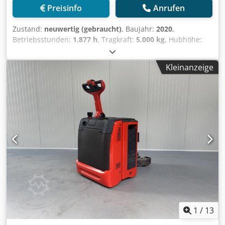
Preisinfo
Anrufen
Zustand:
neuwertig (gebraucht)
, Baujahr:
2020
,
Betriebsstunden:
1.877 h
, Tragkraft:
5.000 kg
, Hubhöhe:
300 mm
, Kraftstofftyp:
elektrisch
, Hersteller + Modell:
LINDE P 50 Credpfx Apjzq Umwovef Schlepper - 1F ID:
Kleinanzeige
26060.6268 Kategorie: Gebraucht Mast: 1F300 Hubhöhe:
300 mm Tragkraft: 5000 kg Baujahr: 2020 Betriebsstunden:
1877 Std. Batteriespannung: 24 V
1
/
13