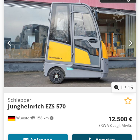
Vorderreifentyp:
Luftreifen (pneumatisch)
,
Hinterreifentyp:
Luftreifen (pneumatisch)
, Leergewicht:
131 kg
, Zallys JESPI Plattformwagen Baujahr 2019 Daten:
Zallys JESPI Baujahr: 2019 Abgelesene Betriebsstunden (h):
Ohne Zähler Tragkraft (kg): 600 Eigengewicht (kg): 131
Bereifung vorne: Luft Crsdpfx Apezc Nq Nsvof Bereifung
hinten: Luft Batterie-Baujahr: 2019 Batterie-Kapazität (Ah):
96 Batterie-Spannung (V): 24 (2 x 12 V) Zubehör: Ladegerät.
Bedienungsanleitung. Bemerkung: Ladefläche kippbar.
Motor Leistung: 1 kW. Max. Geschwindigkeit: 5 km/h.
Ladefläche: L: 1200 mm x B: 850 mm x H: 200 mm. Gerät: L:
1750 mm x B: 880 mm x H: 1270 mm.
1
/
15
Schlepper
Jungheinrich
EZS 570
12.500 €
Wunstorf
158 km
EXW VB zzgl. MwSt.