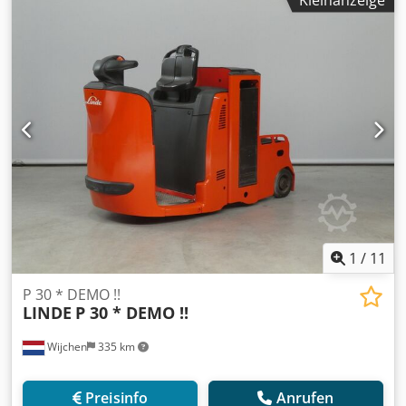
Betriebsstunden: 90 Kapazität: Komplett NEU * 48V /
625Ah * Bj. 2026 Optionen: VOLLCABINE komplett WIE NEU!
Cedpfx Apjzq T Umsvorf
1
/
11
P 30 * DEMO !!
LINDE
P 30 * DEMO !!
Wijchen
335 km
Preisinfo
Anrufen