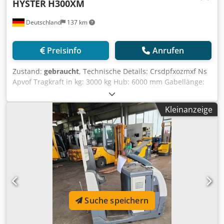
HYSTER
H300XM
Deutschland
137 km
Preisinfo
Anrufen
Zustand:
gebraucht
, Technische Details: Crsdpfxozmxf Ns
Apvof Tragkraft in kg: 3000 kg Hub: 6000 mm Gabellänge:
1200 mm Gewicht ca.: 4500 kg Betriebsstunden: 2532 h
Abmessungen L x B x H: 3,9 x 1,3 x 2,2 m *
Kleinanzeige
Suche speichern