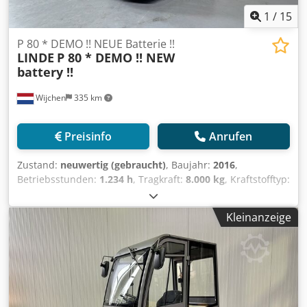
1
/
15
P 80 * DEMO !! NEUE Batterie !!
LINDE
P 80 * DEMO !! NEW
battery !!
Wijchen
335 km
Preisinfo
Anrufen
Zustand:
neuwertig (gebraucht)
, Baujahr:
2016
,
Betriebsstunden:
1.234 h
, Tragkraft:
8.000 kg
, Kraftstofftyp:
elektrisch
, Hersteller + Modell: LINDE P 80 (1191)
Schlepper ID: 24073.0301 Kat.: Demo Tragfähigkeit: 8000 kg
Kleinanzeige
Baujahr: 2016 Csdpfxjzq T Utj Apverf Betriebsstunden:
1234 Stunden Batterie: KOMPLETT NEU * 48V / 375Ah * Bj.
2026 Ausstattung: VOLLKABINE!! HEIZUNG!! Zustand WIE
NEU