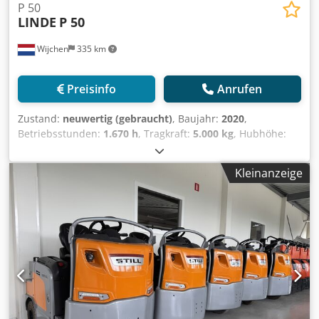
P 50
LINDE
P 50
Wijchen
335 km
Preisinfo
Anrufen
Zustand:
neuwertig (gebraucht)
, Baujahr:
2020
,
Betriebsstunden:
1.670 h
, Tragkraft:
5.000 kg
, Hubhöhe:
300 mm
, Kraftstofftyp:
elektrisch
, Hersteller + Modell:
LINDE P 50 Schlepper - 1F ID: 26060.6269 Kategorie:
Kleinanzeige
Gebraucht Mast: 1F300 Hubhöhe: 300 mm Tragkraft: 5000
kg Baujahr: 2020 Crjdpfx Ajzq Umqjpvof Betriebsstunden:
1670 Stunden Batterie: 24 V /