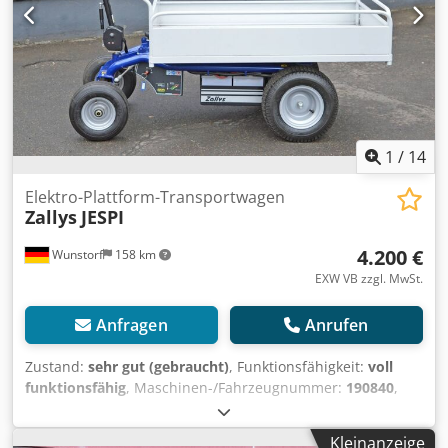
Tragkraft (kg): 700 Bereifung vorne: Luft Bereifung hinten:
Luft Batterie-Baujahr: 2013 Batterie-Kapazität (Ah): 180
Batterie-Spannung (V): 24 Zubehör: Vollkabine mit Heizung.
Scheibenwischer vorn. STVZO. Blinker usw. Blitzleuchte.
Bemerkung: Fahrzeug: L: 3300 mm B: 1250 mm H: 1950
mm Ladefläche: L: 1870 mm B: 1040 mm H: 300 mm
Crodpfey H Evwox Apvof
1
/
14
Elektro-Plattform-Transportwagen
Zallys
JESPI
4.200 €
Wunstorf
158 km
EXW VB zzgl. MwSt.
Anfragen
Anrufen
Zustand:
sehr gut (gebraucht)
, Funktionsfähigkeit:
voll
funktionsfähig
, Maschinen-/Fahrzeugnummer:
190840
,
Baujahr:
2019
, Tragkraft:
600 kg
, Kraftstofftyp:
elektrisch
,
Batteriekapazität:
96 Ah
, Batteriespannung:
24 V
,
Kleinanzeige