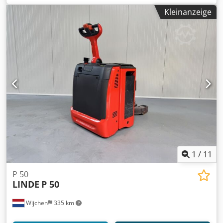
Kategorie: Gebraucht Tragkraft: 8000 kg Baujahr: 2016
Kleinanzeige
Betriebsstunden: 2586 Stunden Batterie: Komplett NEU *
48V / 375Ah * Baujahr 2026 Cedpfxezq Unnj Apverf
Ausstattung: VOLLE Kabine!! HEIZUNG!!
1
/
11
P 50
LINDE
P 50
Wijchen
335 km