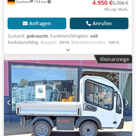
4.950 €
Garbsen
154 km
5.700 €
VB zzgl. MwSt.
Anfragen
Anrufen
Zustand:
gebraucht
, Funktionsfähigkeit:
voll
funktionsfähig
, Baujahr:
2019
, Betriebsstunden:
100 h
,
Tragkraft:
7.000 kg
, Kraftstofftyp:
elektrisch
, Leergewicht:
1.100 kg
, Gesamtlänge:
1.670 mm
, Antriebsart:
Elektro
,
Kleinanzeige
Baubreite:
1.100 mm
, Schlepper Masttyp: Keiner Zustand
Technisch: gut Bereifung vorne Typ: Superelastik
Bereifung vorne Zustand: 80 - 100% Bereifung hinten Typ:
Superelastik Bereifung hinten Zustand: 80 - 100% Batterie
Volt: 48V Batterie Ah: 375Ah Batterie Baujahr: 2019
Arbeitsscheinwerfer hinten, Arbeitsscheinwerfer vorn,
Dachabdeckung, Frontscheibe, Halbkabine,
Impulssteuerung, Csdpfxjwt U Rkj Apvjrf