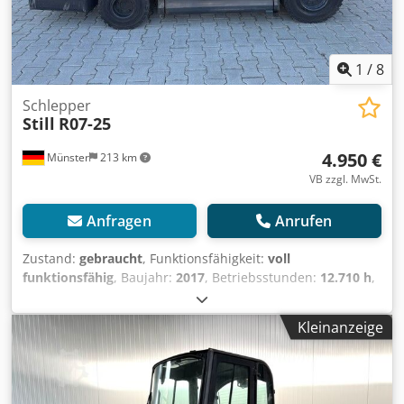
1
/
8
Schlepper
Still
R07-25
4.950 €
Münster
213 km
VB zzgl. MwSt.
Anfragen
Anrufen
Zustand:
gebraucht
, Funktionsfähigkeit:
voll
funktionsfähig
, Baujahr:
2017
, Betriebsstunden:
12.710 h
,
Tragkraft:
300 kg
, Kraftstofftyp:
elektrisch
, Bauhöhe:
1.820
mm
, Antriebsart:
Elektro
, Zugkraft bei Belastung:
25.000
Kleinanzeige
N
, Baubreite:
1.300 mm
, Schlepper Getriebe:
Elektromechanisch Zustand: Einsatzbereit und voll
funktionsfähig Cedpezq Ikcsfx Apvorf Zustand Technisch:
sehr gut Bereifung vorne Typ: Superelastik Bereifung