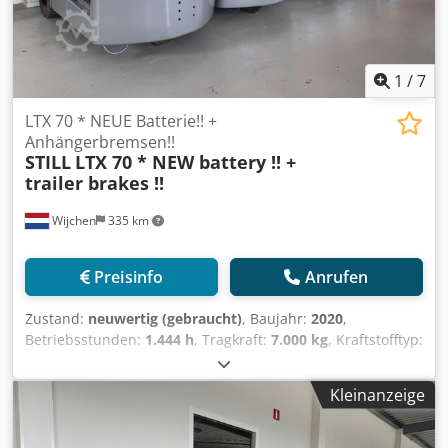
1
/
7
LTX 70 * NEUE Batterie!! +
Anhängerbremsen!!
STILL
LTX 70 * NEW battery !! +
trailer brakes !!
Wijchen
335 km
Preisinfo
Anrufen
Zustand:
neuwertig (gebraucht)
, Baujahr:
2020
,
Betriebsstunden:
1.444 h
, Tragkraft:
7.000 kg
, Kraftstofftyp:
elektrisch
, Hersteller + Modell: STILL LTX 70 SCHLEPPER
ID:25080.8022 Kat.: Demo Zugkraft: 7000 kg Baujahr: 2020
Kleinanzeige
Betriebsstunden: 1444 DEMO Batterie: Komplett NEU * 48V
/ 375Ah * Bj 2026 Mit speziellen Anhängerbremsen !!!
Codpfx Aozq Uhbepvjrf