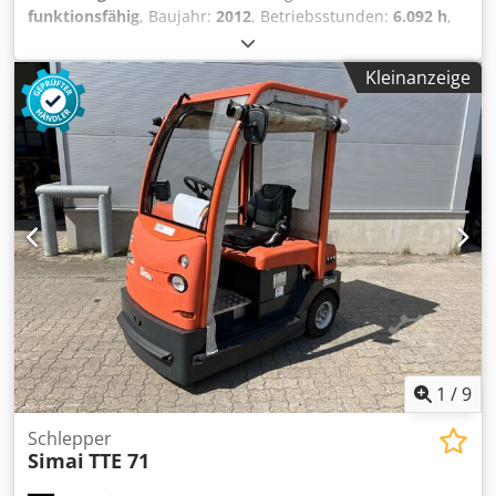
funktionsfähig
, Baujahr:
2012
, Betriebsstunden:
6.092 h
,
Kraftstofftyp:
elektrisch
, Antriebsart:
Elektro
, Zugkraft bei
Belastung:
7.000 N
, Schlepper Getriebe: Automatik
Kleinanzeige
Zustand: Einsatzbereit und voll funktionsfähig Zustand
Technisch: gut Codpfx Aezr Slmspvsrf Bereifung vorne Typ:
Superelastik Bereifung vorne Zustand: 80 - 100% Bereifung
hinten Typ: Superelastik Bereifung hinten Zustand: 80 -
100% Batterie Volt: 48V Beschreibung: Preis gilt inklusive
neuer UVV Prüfung und neuer Lackierung, Batterie wird
regeneriert mit Power Cycler, Eine neue oder junge
überholte Batterie kann gegen Aufpreis erworben werden,
Gerne organisieren wir Ihnen einen kostengünstigen
Transport. Wir sind offizieller Partner von Jungheinrich
Deutschland. Arbeitsscheinwerfer hinten,
Arbeitsscheinwerfer vorn, Halbkabine, STVZO,
1
/
9
Schlepper
Simai
TTE 71