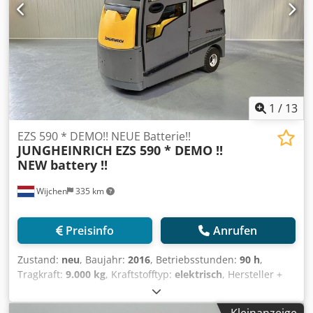
1
/
13
EZS 590 * DEMO!! NEUE Batterie!!
JUNGHEINRICH
EZS 590 * DEMO !!
NEW battery !!
Wijchen
335 km
Preisinfo
Anrufen
Zustand:
neu
, Baujahr:
2016
, Betriebsstunden:
90 h
,
Tragkraft:
9.000 kg
, Kraftstofftyp:
elektrisch
, Hersteller +
Modell: JUNGHEINRICH EZS 590 Schlepper ID:24062.0365
Kat.: Demo Tragfähigkeit: 9000 kg Baujahr: 2016
Kleinanzeige