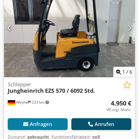
1
/
6
Schlepper
Jungheinrich
EZS 570 / 6092 Std.
4.950 €
Weyhe
233 km
VB zzgl. MwSt.
Anfragen
Anrufen
Zustand:
gebraucht
, Funktionsfähigkeit:
voll