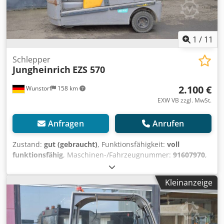
Batterie-Spannung (V): 48 Zubehör: STVZO. Blinker usw.
Blitzleuchte. Anhängerkupplung. Mitgänger Tasten.
Bemerkung: Fahrmotor Leistung: 4,5 kW. Zugkraft: 7000 kg
1400 N 5', 5500 N 60' L: 1820 mm. B: 996 mm.
1
/
11
Schlepper
Jungheinrich
EZS 570
2.100 €
Wunstorf
158 km
EXW VB zzgl. MwSt.
Anfragen
Anrufen
Zustand:
gut (gebraucht)
, Funktionsfähigkeit:
voll
funktionsfähig
, Maschinen-/Fahrzeugnummer:
91607970
,
Baujahr:
2016
, Betriebsstunden:
5.676 h
, Tragkraft:
7.000
kg
, Kraftstofftyp:
elektrisch
, Bauhöhe:
2.150 mm
, Leistung:
Kleinanzeige
4,5 kW (6,12 PS)
, Batteriekapazität:
375 Ah
,
Batteriespannung:
48 V
, Vorderreifentyp:
Superelastikreifen (schwarz)
, Hinterreifentyp:
superelastische Reifen (schwarz)
, Leergewicht:
1.845 kg
,