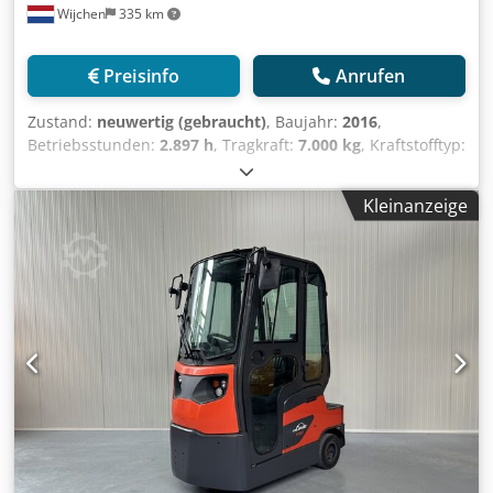
Wijchen
335 km
Preisinfo
Anrufen
Zustand:
neuwertig (gebraucht)
, Baujahr:
2016
,
Betriebsstunden:
2.897 h
, Tragkraft:
7.000 kg
, Kraftstofftyp:
elektrisch
, Hersteller + Modell: JUNGHEINRICH EZS 570
Schlepper ID: 24072.0087 Kategorie: Gebraucht Tragkraft:
Kleinanzeige
7000 kg Baujahr: 2016 Betriebsstunden: 2897 Stunden
Batterie: Komplett NEU * 48V / 375Ah * Baujahr 2026
Codpfxjzq T Uyo Apvsrf Ausstattung: VOLLCABINE!!
Seitliches Schnellwechselsystem für die Batterie!!!