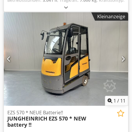
Betriebsstunden:
3.041 h
, Tragkraft:
7.000 kg
, Kraftstofftyp:
elektrisch
, Hersteller + Modell: STILL LTX 70 SCHLEPPER ID:
25080.8021 Kat.: Gebraucht Tragfähigkeit: 7000 kg Baujahr:
Kleinanzeige
2020 Betriebsstunden: 3041 Stunden Batterie: Komplett
NEU * 48V / 375Ah * Baujahr 2026 Crjdpfx Aszq Ug Ropvef
1
/
11
EZS 570 * NEUE Batterie!!
JUNGHEINRICH
EZS 570 * NEW
battery !!