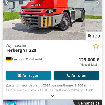
(kg): 1426 Bereifung vorne: Superelastik nicht kreidend
Bereifung hinten: Superelastik nicht kreidend Batterie-
Baujahr: 2019 Batterie-Kapazität (Ah): 260 Batterie-
Spannung (V): 48 Zubehör: Vollkabine mit Heizung.
Scheibenwischer vorne & hinten. STVZO. Blinker usw.
Codpfxoyft Ido Apvsrf Blitzleuchte. Rote Sicherheitslampe
vorne. Anhängerkupplung. Mitgänger Tasten. Spiegeln.
1
/
9
Bemerkung: LI-Ion Batterie. Fahrmotor Leistung: 4,5 kW.
Zugkraft: 1600 N / 6500 N. L: 1813 mm. B: 996 mm.
Zugmaschine
Terberg
YT 220
129.000 €
Crailsheim
228 km
VB zzgl. MwSt.
Anfragen
Anrufen
Zustand:
neu
, Baujahr:
2024
, Gesamtlänge:
5.600 mm
, -
Hubraum: 6700 cm³ - Leistung: 168 kW (225PS) bei 1800
U/min - Drehmoment: 1186 Nm bei 1300 U/min - Getriebe:
Allison, Typ 3000 - Automatikgetriebe mit 6 Gängen
Kleinanzeige
Vorwärts, 1 Gang rückwärts und Lock-Up - Vorderachse