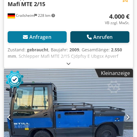
Mafi
MTE 2/15
4.000 €
Crailsheim
228 km
VB zzgl. MwSt.
Anfragen
Anrufen
Zustand:
gebraucht
, Baujahr:
2009
, Gesamtlänge:
2.550
mm
, Schlepper Mafi MTE 2/15 Cjdpfsy E Ubgsx Apverf
Antrieb Elektro Baujahr 2009
Kleinanzeige