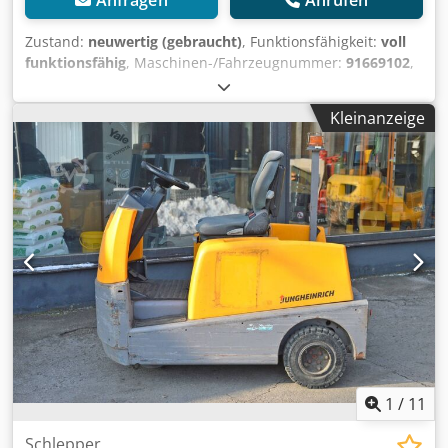
Anfragen
Anrufen
Zustand:
neuwertig (gebraucht)
, Funktionsfähigkeit:
voll
funktionsfähig
, Maschinen-/Fahrzeugnummer:
91669102
,
Baujahr:
2022
, Betriebsstunden:
65 h
, Tragkraft:
7.000 kg
,
Kraftstofftyp:
elektrisch
, Bauhöhe:
1.920 mm
, Leistung:
4,5
Kleinanzeige
kW (6,12 PS)
, Batteriekapazität:
375 Ah
, Batteriespannung:
48 V
, Vorderreifentyp:
Superelastikreifen (schwarz)
,
Hinterreifentyp:
Superelastikreifen (schwarz)
,
Leergewicht:
1.495 kg
, Ausstattung:
Beleuchtung, Kabine
,
Jungheinrich EZS 570 Schlepper Baujahr 2022 Daten:
Jungheinrich EZS 570 Baujahr: 2022 Abgelesene
Betriebsstunden (h): 65 Tragkraft (kg): 7000 Eigengewicht
(kg): 1495 Bereifung vorne: Superelastik Bereifung hinten:
Superelastik Batterie-Baujahr: 2022 Batterie-Kapazität (Ah):
375 Batterie-Spannung (V): 48 Zubehör: Vollkabine mit
Heizung. Scheibenwischer vorne & hinten. STVZO. Blinker
usw. Blitzleuchte. Anhängerkupplung. Bemerkung:
Fahrmotor: 4,5 kW. Cjdpjzcb Imjfx Apvjrf L: 1993 mm. B:
996 mm. H: 1920 mm 1400 N (60') 5500 N (5')
1
/
11
Schlepper