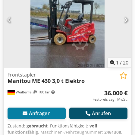
1
/
20
Frontstapler
Manitou
ME 430 3,0 t Elektro
36.000 €
Weißenfels
106 km
Festpreis zzgl. MwSt.
Anfragen
Anrufen
Zustand:
gebraucht
, Funktionsfähigkeit:
voll
funktionsfähig
, Maschinen-/Fahrzeugnummer:
2461308
,