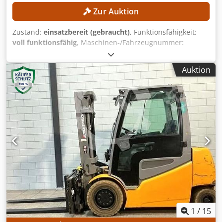
Zur Auktion
Zustand:
einsatzbereit (gebraucht)
, Funktionsfähigkeit:
voll funktionsfähig
, Maschinen-/Fahrzeugnummer:
H21202Y00263
, Baujahr:
2021
, Betriebsstunden:
7.093 h
,
Tragkraft:
3.500 kg
, Hubhöhe:
4.680 mm
, Kraftstofftyp:
Auktion
Gas
, Masttyp:
Triplex
, Kein Mindestpreis - garantierter
Verkauf zum höchsten Gebot! TECHNISCHE DETAILS
Dkodjzrgbijpfx Ag Dor Tragkraft: 3.500 kg Hubhöhe: 4.680
mm Bauhöhe: 2.179 mm MASCHINEN-DETAILS Masttyp:
Triplex ISO-Klasse: ISO-Klasse 3 (2.500–4.999 kg)
Kraftstofftyp: Gas Betriebsstunden: 7.093 h AUSSTATTUNG
Seitenschieber Externe Referenz: SL13385SLO
1
/
15