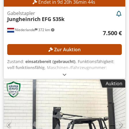
Endet in
9
d
20
h
36
min
42
s
Gabelstapler
Jungheinrich
EFG 535k
Niederlande
372 km
7.500 €
Zur Auktion
Zustand:
einsatzbereit (gebraucht)
, Funktionsfähigkeit:
voll funktionsfähig
, Maschinen-/Fahrzeugnummer:
FN552582
, Baujahr:
2017
, Betriebsstunden:
4.812 h
,
Tragkraft:
3.500 kg
, Hubhöhe:
5.010 mm
, Freihub:
1.780
Auktion
mm
, Masttyp:
Triplex
, Gabellänge:
1.600 mm
, TECHNISCHE
DETAILS Hubkraft: 3.500 kg Hubhöhe: 5.010 mm Freihub:
1.780 mm Durchfahrtshöhe: 2.350 mm Gabelzinkenlänge:
1.600 mm Minimale Gabelbreite: 560 mm Maximale
Gabelbreite: 2.080 mm MASCHINEN-DETAILS Mast: Triplex
Kraftstofftyp: Elektrisch Batterietyp: 5 PzS 775 Baujahr
Batterie: 2017 Batteriekapazität: 775 Ah Batteriespannung:
80 V Anzahl Räder: 4 Abmessungen & Gewicht