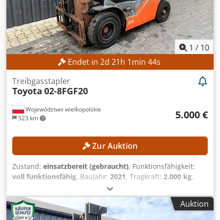
1
/
10
Endet in
2
d
21
h
1
min
42
s
Treibgasstapler
Toyota
02-8FGF20
Województwo wielkopolskie
5.000 €
523 km
Zur Auktion
Zustand:
einsatzbereit (gebraucht)
, Funktionsfähigkeit:
voll funktionsfähig
, Baujahr:
2021
, Tragkraft:
2.000 kg
,
Hubhöhe:
4.300 mm
, Freihub:
1.330 mm
, Masttyp:
Triplex
,
Bauhöhe:
1.975 mm
, Kein Mindestpreis - garantierter
Auktion
Verkauf zum höchsten Gebot! TECHNISCHE DETAILS
Tragkraft: 2.000 kg Hubhöhe: 4.300 mm Freihub: 1.330 mm