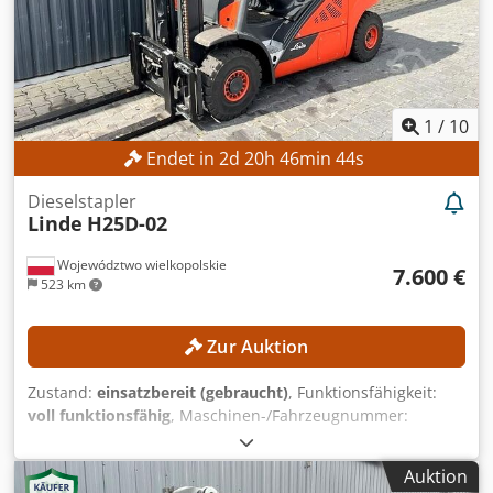
1
/
10
Endet in
2
d
20
h
46
min
42
s
Dieselstapler
Linde
H25D-02
Województwo wielkopolskie
7.600 €
523 km
Zur Auktion
Zustand:
einsatzbereit (gebraucht)
, Funktionsfähigkeit:
voll funktionsfähig
, Maschinen-/Fahrzeugnummer:
H2X392H00704
, Baujahr:
2017
, Betriebsstunden:
13.718 h
,
Tragkraft:
2.500 kg
, Hubhöhe:
3.450 mm
, Kraftstofftyp:
Auktion
Diesel
, Masttyp:
Simplex
, Bauhöhe:
2.377 mm
, Kein