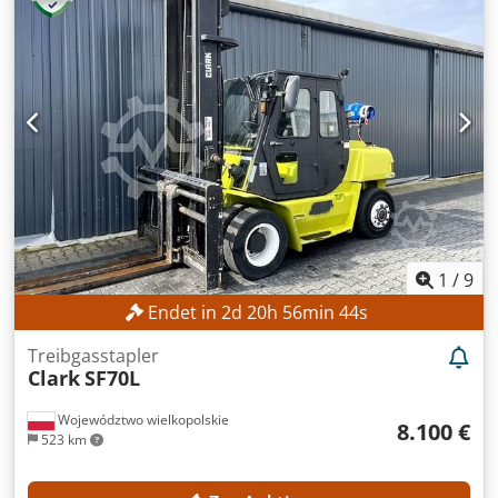
Bauhöhe: 1.975 mm MASCHINEN-DETAILS Kraftstofftyp:
Gas Dkjdpfx Agezrgddj Djr Masttyp: Triplex ISO-Klasse: 2
Tragfähigkeitsbereich ISO-Klasse 2: 1.000–2.500 kg
AUSSTATTUNG 3. Ventil Externe Referenz: SL15670SLO
1
/
9
Endet in
2
d
20
h
56
min
42
s
Treibgasstapler
Clark
SF70L
Województwo wielkopolskie
8.100 €
523 km