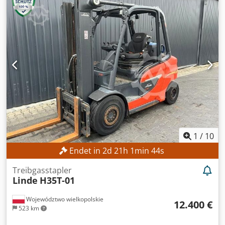
Mindestpreis - garantierter Verkauf zum höchsten Gebot!
TECHNISCHE DETAILS Tragkraft: 2.500 kg Hubhöhe: 3.450
mm MASCHINEN-DETAILS Kraftstofftyp: Diesel Masttyp:
Simplex Dkedpfozrgbpsx Ag Dsr ISO-Klasse: 2 (1.000–2.500
kg) Bauhöhe: 2.377 mm AUSSTATTUNG Seitenschieber 3.
Ventil Externe Referenz: SL12069SP
1
/
10
Endet in
2
d
21
h
1
min
42
s
Treibgasstapler
Linde
H35T-01
Województwo wielkopolskie
12.400 €
523 km