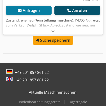
Anfragen
Anrufen
Zustand:
wie neu (Ausstellungsmaschine)
, IVECO Aggregat
zum Verkauf Dedpfjl Sl Iaox Algeck Zustand wie neu, nur
309 Betriebsstunden Hersteller KAGEMA IVECO Motor, 8-
Zylinder Turbo-Diesel Dauerleistung 400 kVA Kraftstofftank
Suche speichern
500 l Nach Belastungstest
+49 201 857 861 22
+49 201 857 861 22
Aktuelle Maschinensuchen:
Bodenbearbeitungsgeräte
Lagerregale