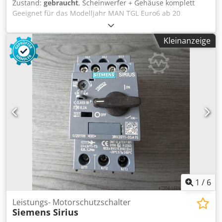
Zustand:
gebraucht
, Scheinwerfer + Gehäuse komplett
Geeignet für das Modelljahr MAN TGL Euro6 ab 20
Cevoman bvba. Dcjdpfx Ajwx Er Ajlgjk Lenskensdijk 5 2200
Herentals Belgien
Kleinanzeige
1
/
6
Leistungs- Motorschutzschalter
Siemens Sirius