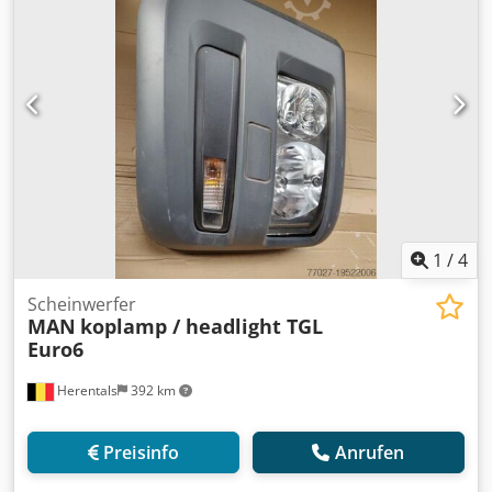
1
/
4
Scheinwerfer
MAN
koplamp / headlight TGL
Euro6
Herentals
392 km
Preisinfo
Anrufen