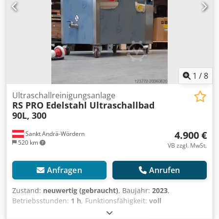
1
/
8
Ultraschallreinigungsanlage
RS PRO Edelstahl Ultraschallbad
90L, 300
4.900 €
Sankt Andrä-Wördern
520 km
VB zzgl. MwSt.
Anfragen
Anrufen
Zustand:
neuwertig (gebraucht)
, Baujahr:
2023
,
Betriebsstunden:
1 h
, Funktionsfähigkeit:
voll
funktionsfähig
, Maschinen-/Fahrzeugnummer:
2013-5191
,