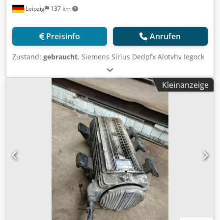
Leipzig
137 km
Preisinfo
Anrufen
Zustand:
gebraucht
, Siemens Sirius Dedpfx Alotvhv Iegock
Kleinanzeige