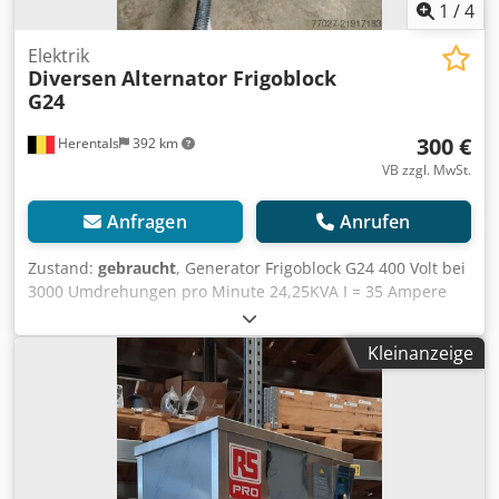
1
/
4
Elektrik
Diversen
Alternator Frigoblock
G24
300 €
Herentals
392 km
VB zzgl. MwSt.
Anfragen
Anrufen
Zustand:
gebraucht
, Generator Frigoblock G24 400 Volt bei
3000 Umdrehungen pro Minute 24,25KVA I = 35 Ampere
Cevoman bvba. Dsdpfx Aoy R Nt Ujlgsck Lenskensdijk 5
2200 Herentals Belgien
Kleinanzeige