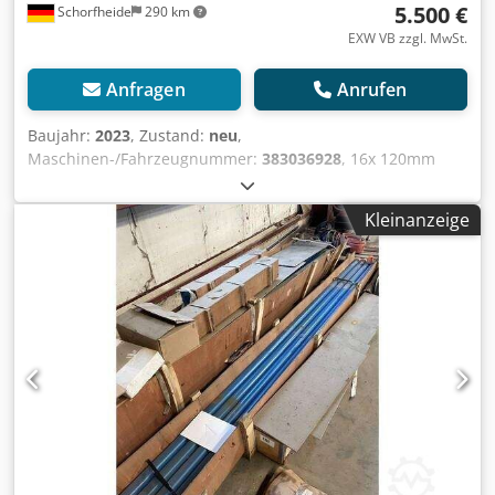
5.500 €
Schorfheide
290 km
EXW VB zzgl. MwSt.
Anfragen
Anrufen
Baujahr:
2023
, Zustand:
neu
,
Maschinen-/Fahrzeugnummer:
383036928
, 16x 120mm
DTH Bohrgestänge , 4000 mm x 85 mm , 2 7-8\" API Reg 02x
Adapter shank 2 3-8\" API Reg Pin x 2 7-8\" API Reg Box 02x
Kleinanzeige
140mm DTH Bohrkrone 02x 5\" DTH Hydraulikhammer mit
DHD350 shank, 2 7-8\" API Chodpfjhypv Ujx Aglja Weitere
Informationen Verwendungszweck: Bauwesen, Allgemeiner
Zustand: sehr gut, Technischer Zustand: sehr gut,
Optischer Zustand: sehr gut,