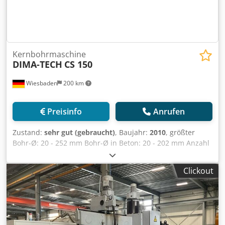
Kernbohrmaschine
DIMA-TECH
CS 150
Wiesbaden
200 km
Preisinfo
Anrufen
Zustand:
sehr gut (gebraucht)
, Baujahr:
2010
, größter
Bohr-Ø: 20 - 252 mm Bohr-Ø in Beton: 20 - 202 mm Anzahl
der Gänge: 3 elektr. Anschluß: 220 V, 2300 W
Chodpfxeznvrpo Aglja Gewicht: 7,4 kg
Clickout