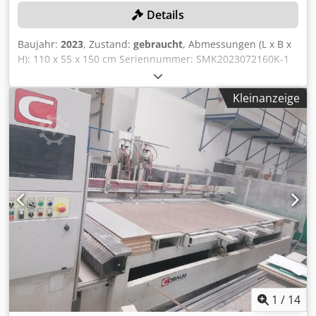
Details
Baujahr:
2023
, Zustand:
gebraucht
, Abmessungen (L x B x
H): 110 x 55 x 150 cm Seriennummer: SMK2023072160K-1
Leistung: 30 W Arbeitsbereich: 110 × 110 mm
Gesamtabmessungen L × B × H: 1100 × 550 × 1500 mm
Kleinanzeige
Cedpfx Aszm H Acsgloha
1
/
14