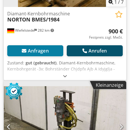
1
/
7
Diamant-Kernbohrmaschine
NORTON
BMES/1984
900 €
Wiefelstede
282 km
Festpreis zzgl. MwSt.
Anfragen
Anrufen
Zustand:
gut (gebraucht)
, Diamant-Kernbohrmaschine,
Kernbohrgerät -3x: Bohrständer Chjdpfx Ajb A Idyjglja -
max. Bohrleistung: Ø 60 mm -Bohrtiefe: max. 400 mm -
Antrieb: 1050 W -Drehzahlen: 1500/3000 U/min -
Kleinanzeige
Kernbohrer: Ø 18/24/29 mm -Verkauf: nur komplett -
Gewicht: 70 kg