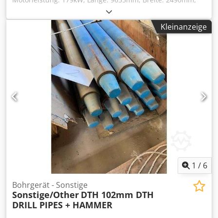
Höhe: 2630mm, Gewicht: 18,7t, mit Dokumentation.
Chjdpfjnxk H Nox Agloa
Kleinanzeige
1
/
6
Bohrgerät - Sonstige
Sonstige/Other
DTH 102mm DTH
DRILL PIPES + HAMMER