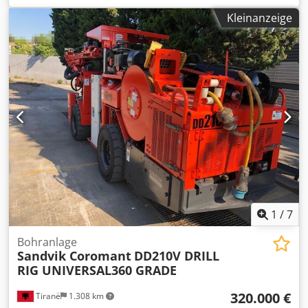
gut Technischer Zustand: sehr gut Optischer Zustand: sehr
Kleinanzeige
gut Preis: Auf Anfrage Chsdpfxeuu Df Dj Aglsa
1
/
7
Bohranlage
Sandvik Coromant
DD210V DRILL
RIG UNIVERSAL360 GRADE
320.000 €
Tiranë
1.308 km