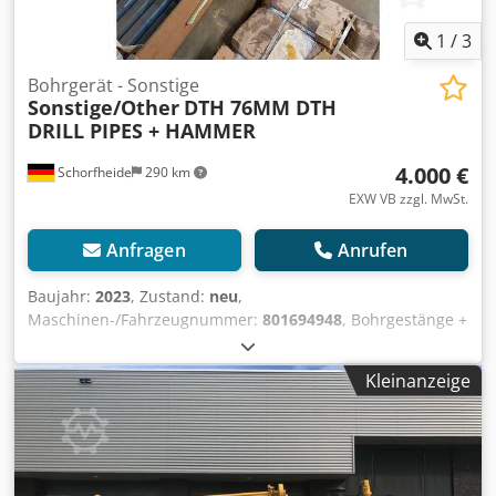
1
/
3
Bohrgerät - Sonstige
Sonstige/Other
DTH 76MM DTH
DRILL PIPES + HAMMER
4.000 €
Schorfheide
290 km
EXW VB zzgl. MwSt.
Anfragen
Anrufen
Baujahr:
2023
, Zustand:
neu
,
Maschinen-/Fahrzeugnummer:
801694948
, Bohrgestänge +
Hydraulikhammer 8x 76mm DTH Bohrgestänge , 4000mm x
63mm, 2 3-8\" API Reg 1x 3,5\" DTH Hammer with \" shank
Kleinanzeige
with 2 3-8\" API Weitere Informationen Verwendungszweck:
Bauwesen, Chjdpfx Agohypv Rslea