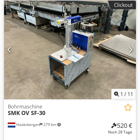
Clickout
1
/
11
Bohrmaschine
SMK
OV SF-30
520 €
Haaksbergen
279 km
Noch 28 Tage