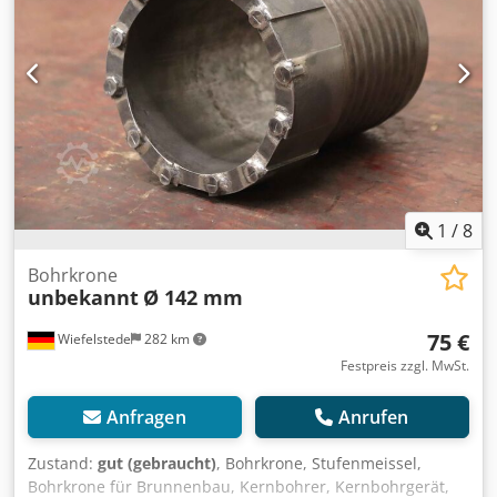
1
/
8
Bohrkrone
unbekannt
Ø 142 mm
75 €
Wiefelstede
282 km
Festpreis zzgl. MwSt.
Anfragen
Anrufen
Zustand:
gut (gebraucht)
, Bohrkrone, Stufenmeissel,
Bohrkrone für Brunnenbau, Kernbohrer, Kernbohrgerät,