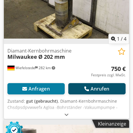
1
/
4
Diamant-Kernbohrmaschine
Milwaukee
Ø 202 mm
750 €
Wiefelstede
282 km
Festpreis zzgl. MwSt.
Anfragen
Anrufen
Zustand:
gut (gebraucht)
, Diamant-Kernbohrmaschine
Chsdpsdpvwwefx Agloa -Bohrständer -Vakuumpumpe -
Kernbohrer: Ø 202 mm (Bild) -Maschinenabmessungen:
500 x 370 x H1070 mm -Gewicht: 53 kg
Kleinanzeige