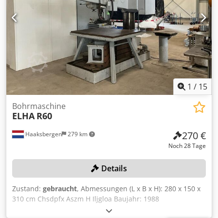
1
/
15
Bohrmaschine
ELHA
R60
270 €
Haaksbergen
279 km
Noch 28 Tage
Details
Zustand:
gebraucht
, Abmessungen (L x B x H): 280 x 150 x
310 cm Chsdpfx Aszm H Iljgloa Baujahr: 1988
Gesamtabmessungen LxBxH: 2800x1500x3100 mm