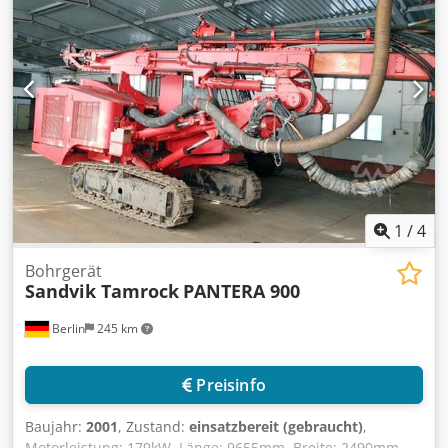
Wärmetauscher und Hochdruckpumpe Swellex, ohne
Bohrhämmer. Cjdel Tn Epspfx Agloha
1
/
4
Bohrgerät
Sandvik Tamrock
PANTERA 900
Berlin
245 km
Preisinfo
Baujahr:
2001
, Zustand:
einsatzbereit (gebraucht)
,
Motorleistung: 179kW, Länge: 9655mm, Breite: 2490mm,