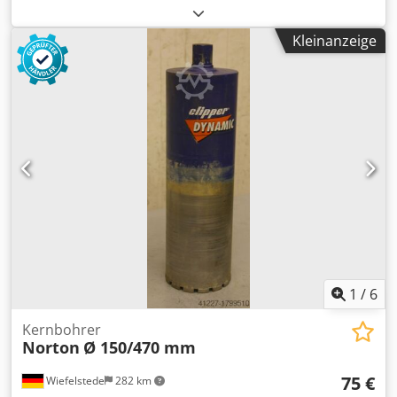
Diamantbohrkrone, Bohrkrone für Brunnenbohrgerät
Cedpsxd Sd Hofx Agloha -Bohrkrone: Diamantbohrkrone Ø
Kleinanzeige
142 mm -Aufnahme: Ø 125 mm -Maße: siehe Fotos -
Abmessung: Ø 142 x 175 mm -Gewicht: 3,9 kg
1
/
6
Kernbohrer
Norton
Ø 150/470 mm
75 €
Wiefelstede
282 km