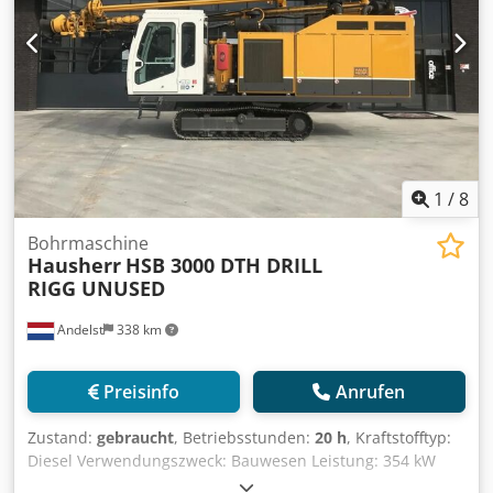
1
/
8
Bohrmaschine
Hausherr
HSB 3000 DTH DRILL
RIGG UNUSED
Andelst
338 km
Preisinfo
Anrufen
Zustand:
gebraucht
, Betriebsstunden:
20 h
, Kraftstofftyp:
Diesel Verwendungszweck: Bauwesen Leistung: 354 kW
(481 PS) CE-Kennzeichnung: ja Allgemeiner Zustand: sehr