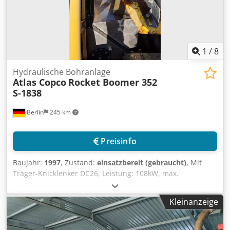
1
/
8
Hydraulische Bohranlage
Atlas Copco
Rocket Boomer 352
S-1838
Berlin
245 km
Preisinfo
Baujahr:
1997
, Zustand:
einsatzbereit (gebraucht)
, Mit
Träger-Knicklenker DC26, Leistung: 108kW, max.
Fahrgeschwindigkeit 16km/h, Reifengröße: 14.00 R24 A, 2x
Bohrarm BUT 35, Diesel-Stromerzeugungsaggregat Deutz
Kleinanzeige
BF4M 1013C, Bohrlafetten BMH 6414, max.
Bohrstangenlänge: 4321mm, max. Bohrtiefe: 4020mm,
Ladebühne HL 210, CE-Standard, Luft-/Wasserspülung,