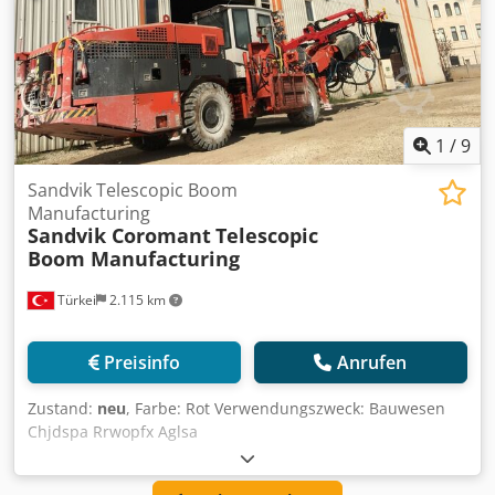
1
/
9
Sandvik Telescopic Boom
Manufacturing
Sandvik Coromant
Telescopic
Boom Manufacturing
Türkei
2.115 km
Preisinfo
Anrufen
Zustand:
neu
, Farbe: Rot Verwendungszweck: Bauwesen
Chjdspa Rrwopfx Aglsa