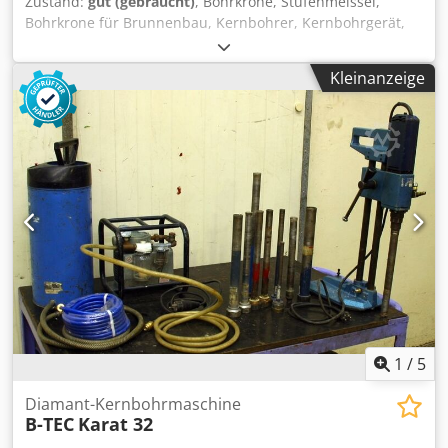
Zustand:
gut (gebraucht)
, Bohrkrone, Stufenmeissel,
Bohrkrone für Brunnenbau, Kernbohrer, Kernbohrgerät,
Diamantbohrkrone, Bohrkrone für Brunnenbohrgerät
Chsdpfx Agovmyrujlja -Bohrkrone: 3 Stück Bohraufnahme
Kleinanzeige
plus 1 Stück Velängerungsadapter -Maße: siehe Fotos -
Abgabe/Preis: komplett -Transportabmessung:
250/250/H280 mm -Gewicht: 27,3 kg
1
/
5
Diamant-Kernbohrmaschine
B-TEC
Karat 32