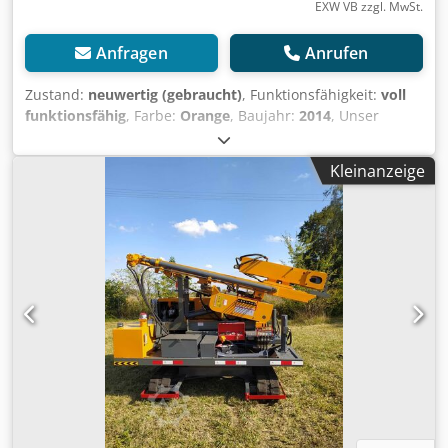
EXW VB zzgl. MwSt.
Anfragen
Anrufen
Zustand:
neuwertig (gebraucht)
, Funktionsfähigkeit:
voll
funktionsfähig
, Farbe:
Orange
, Baujahr:
2014
, Unser
Unternehmen bietet einen Sandvik DD210V Ein-Boom-
Bohrwagen für Querschnitte bis zu 25 m² (UNIVERSAL 360
Kleinanzeige
GRADE) zum Verkauf an, im Zustand „wie neu“, direkt aus
Frankreich bezogen und unbenutzt. Der Verkauf erfolgt
aufgrund der Verschiebung eines geplanten Projekts.
Preis: 330.000 € Standort: Albanien Zustand: Wie neu – voll
originale Maschine, geprüft, getestet und neu lackiert.
Haupttechnische Daten: Hersteller: Sandvik Modell:
DD210V Ein-Boom-Bohrwagen für Galeriemaße bis 25 m²
Baujahr: 2014 Betriebsstunden: 935 (davon 767 reine
Bohrzeit) Motor: Deutz, wassergekühlt Leistung (Power
Pack 1): 45 kW (60 PS) Stromversorgung: 380V–440V, 60Hz
Ausleger: B14NV Vorschub (links): NTV 6/10 Split feed
Bohrhammer (links): HL510Bar Chedpexpvyvofx Aglea
Löschanlage: Ansul Fire Suppression System.