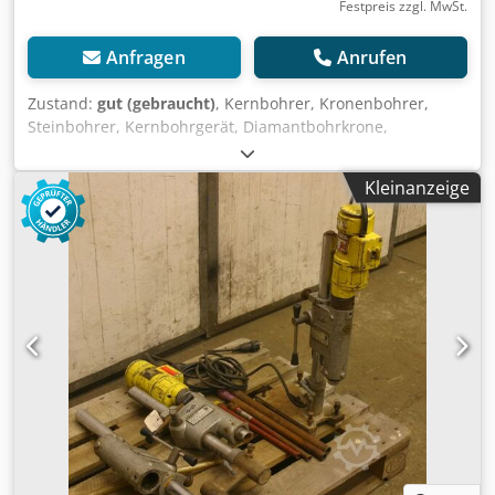
Festpreis zzgl. MwSt.
Anfragen
Anrufen
Zustand:
gut (gebraucht)
, Kernbohrer, Kronenbohrer,
Steinbohrer, Kernbohrgerät, Diamantbohrkrone,
Bohrkrone -Kernbohrer: Ø 150 mm -Länge der Bohrer: 470
mm -Schnellwechselaufnahme -Gewicht: 5 kg Codpfx Agjb
Kleinanzeige
A Sm Aoljha