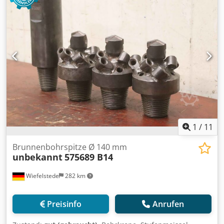
1
/
11
Brunnenbohrspitze Ø 140 mm
unbekannt
575689 B14
Wiefelstede
282 km
Preisinfo
Anrufen