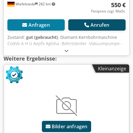
550 €
Wiefelstede
282 km
Festpreis zzgl. MwSt.
Anfragen
Anrufen
Zustand:
gut (gebraucht)
, Diamant-Kernbohrmaschine
Codsb A H U Aepfx Aglsha -Bohrständer -Vakuumpumpe -
Wasserpumpbehälter -Kernbohrer: Ø 15/20/3x 25/3x
28/32/40 mm
Weitere Ergebnisse:
Kleinanzeige
Bilder anfragen