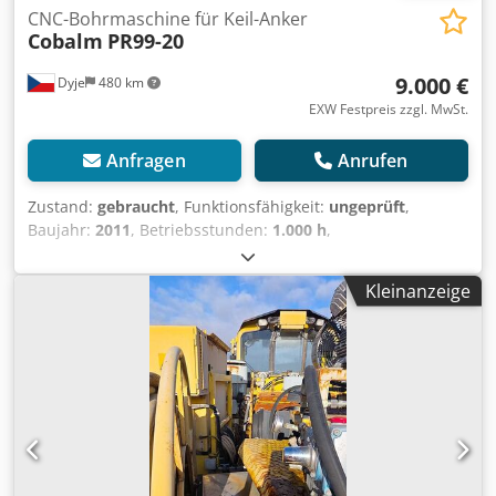
CNC-Bohrmaschine für Keil-Anker
Cobalm
PR99-20
9.000 €
Dyje
480 km
EXW Festpreis zzgl. MwSt.
Anfragen
Anrufen
Zustand:
gebraucht
, Funktionsfähigkeit:
ungeprüft
,
Baujahr:
2011
, Betriebsstunden:
1.000 h
,
Maschinen-/Fahrzeugnummer:
55991101
, Diese CNC-
Maschine ist ideal zum Bohren von Granit und Beton. Sie
Kleinanzeige
ist für das Bohren von Löchern für KEIL-Anker ausgelegt,
für eine beschleunigte Bearbeitung vorbereitet und kann
gleichzeitig mit zwei Bohrköpfen betrieben werden. Der
Bohrkopf kann ausgetauscht werden, sodass die Maschine
auch für andere Materialien verwendet werden kann. Ich
kann Ihnen auch Videos von der Bearbeitung zukommen
lassen. Die Maschine kann in Znojmo, Dyji 74, besichtigt
werden. Chedpozkhz Uefx Aglea