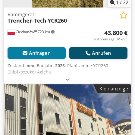
1
/
22
Rammgerät
Trencher-Tech
YCR260
43.800 €
Ciechanów
723 km
Festpreis zzgl. MwSt.
Anfragen
Anrufen
Zustand:
neu
, Baujahr:
2025
, Pfahlramme YCR260
Cjdpfxoxzukqj Agleha
Kleinanzeige