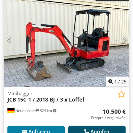
Service bei ca. 1.164 Stunden. * Betriebsgewicht: ca. 1.715
Kg * Inkl. 3 x Löffel * Volle Kabine * Verbreiterbares
Laufwerk * Video auf Anfrage * Preis: 13.900 Euro, netto +
19% MwSt. ---- Für weitere Fragen bitte anrufen: For more
question please call: Erik Kortum: Whats App ?Alle
Angaben ohne Gewähr und Garantie, Irrtümer und
Zwischenverkauf vorbehalten. ?
1
/
25
Minibagger
JCB
15C-1 / 2018 BJ / 3 x Löffel
10.500 €
Neumünster
324 km
Festpreis zzgl. MwSt.
Anfragen
Anrufen