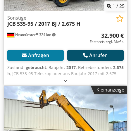
1
/
25
Sonstige
JCB
535-95 / 2017 BJ / 2.675 H
32.900 €
Neumünster
324 km
Festpreis zzgl. MwSt.
Anfragen
Anrufen
Zustand:
gebraucht
, Baujahr:
2017
, Betriebsstunden:
2.675
h
, JCB 535-95 Teleskoplader aus Baujahr 2017 mit 2.675
Betriebsstunden! ----* Hersteller: JCB Credpfx Aezq
Ahpemuef * Typ: 535-95 * Baujahr: 2017 * Abgelesene
Kleinanzeige
Betriebsstunden: ca. 2.675 * Inkl. Palettengabel *
Tragkraft: ca. 3.500 KG * Hubhöhe: ca. 9.5 Meter * Weitere
Fotos und Video auf Anfrage (Whats APP Erik) * Preis:
32.900 Euro, netto + 19% ---- Für weitere Fragen bitte
anrufen: For more question please call: Erik Kortum: Whats
App Alle Angaben ohne Gewähr und Garantie, Irrtümer
und Zwischenverkauf vorbehalten.