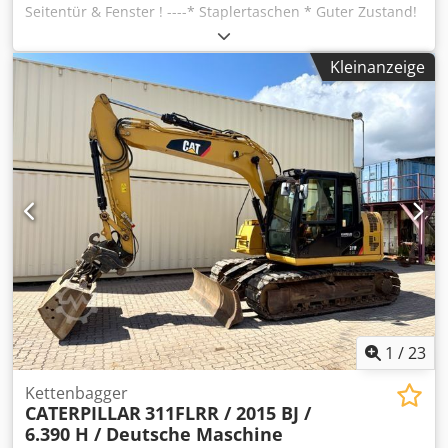
Seitentür & Fenster ! ----* Staplertaschen * Guter Zustand!
Neuwertig ! Nur 1 x benutzt ! * Mit Seitentür & Fenster *
Farbe: Anthrazit * Preis ab 24601 Stolpe, DE : 1.900 Euro,
Kleinanzeige
netto + 19 % MwSt. ----Für weitere Fragen bitte anrufen:
For more question please call: Codpfx Aszq Tuajmuorf Erik
Kortum: Whats App ?Alle Angaben ohne Gewähr und
Garantie, Irrtümer und Zwischenverkauf vorbehalten. ?
1
/
23
Kettenbagger
CATERPILLAR
311FLRR / 2015 BJ /
6.390 H / Deutsche Maschine