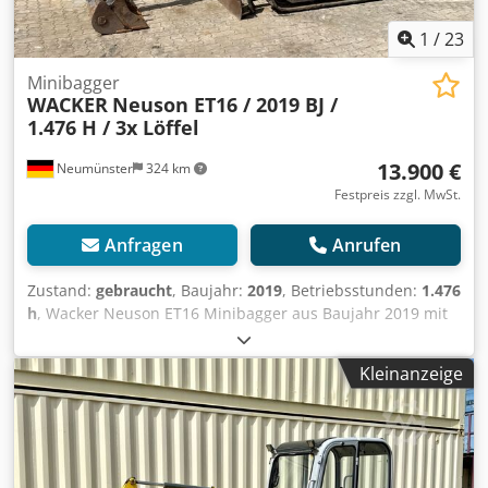
1
/
23
Minibagger
WACKER
Neuson ET16 / 2019 BJ /
1.476 H / 3x Löffel
13.900 €
Neumünster
324 km
Festpreis zzgl. MwSt.
Anfragen
Anrufen
Zustand:
gebraucht
, Baujahr:
2019
, Betriebsstunden:
1.476
h
, Wacker Neuson ET16 Minibagger aus Baujahr 2019 mit
1.476 Betriebsstunden: ----* Hersteller: Wacker Neuson *
Typ: ET16 * Baujahr: 2019 * Abgelesene Betriebsstunden:
Kleinanzeige
ca. 1.476 * Betriebsgewicht: ca. 1.715 Kg * Inkl. 3 x Löffel *
Volle Kabine * Verbreiterbares Laufwerk Crsdpfxjzq Aigj
Amujf * Video auf Anfrage * Preis: 13.900 Euro, netto +
19% MwSt. ---- Für weitere Fragen bitte anrufen: For more
question please call: Erik Kortum: Whats App ?Alle