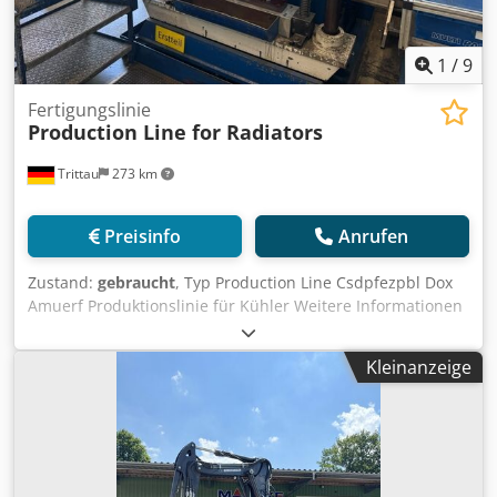
1
/
9
Fertigungslinie
Production Line for Radiators
Trittau
273 km
Preisinfo
Anrufen
Zustand:
gebraucht
, Typ Production Line Csdpfezpbl Dox
Amuerf Produktionslinie für Kühler Weitere Informationen
können sie im beigefügten PDF Dokument finden. Zubehör,
abgebildete Werkzeuge und Spannmittel gehören nur zum
Kleinanzeige
Lieferumfang wenn dies in den Zusatzinformationen
vermerkt ist. Aenderungen und Irrtuemer in den
technischen Daten und Angaben sowie Zwischenverkauf
vorbehalten!