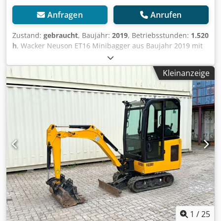
Anfragen
Anrufen
Zustand:
gebraucht
, Baujahr:
2019
, Betriebsstunden:
1.520
h
, Wacker Neuson ET16 Minibagger aus Baujahr 2019 mit
nur 1.520 Betriebsstunden ! ----* Hersteller: Wacker
Neuson * Typ: ET16 * Baujahr: 2019 * Abgelesene
Kleinanzeige
Betriebsstunden: ca. 1.520 * Betriebsgewicht: ca. 1.715 Kg
* Inkl. 3 x Löffel * Volle Kabine * Verbreiterbares Laufwerk
* Video auf Anfrage * Preis: 13.900 Euro, netto + 19%
MwSt. ---- Für weitere Fragen bitte anrufen: For more
question please call: Codpfx Aozq Ahvjmuerf Erik Kortum:
Whats App ?Alle Angaben ohne Gewähr und Garantie,
Irrtümer und Zwischenverkauf vorbehalten. ?
1
/
25