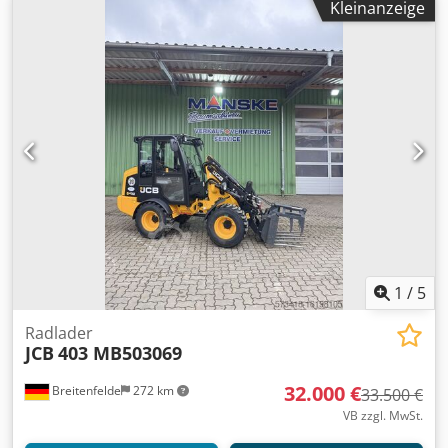
Kleinanzeige
doppelwirkend Raedlinger HS 08 Eigengewicht 9.9 t
Transportlänge 7.03 m Transportbreite 2.32 m
Transporthöhe 2.56 m Gummikettenbreite 450 mm
Reichweite 7.73 m Grabtiefe 4.57 m Motorherst. Yanmar
Motorleistung 53.7 kW Zylinderanzahl 4
1
/
5
Radlader
JCB
403 MB503069
32.000 €
Breitenfelde
272 km
33.500 €
VB zzgl. MwSt.