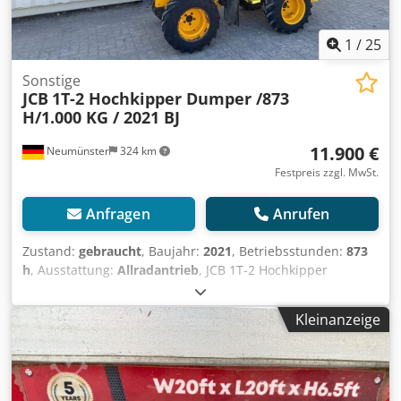
1
/
25
Sonstige
JCB
1T-2 Hochkipper Dumper /873
H/1.000 KG / 2021 BJ
11.900 €
Neumünster
324 km
Festpreis zzgl. MwSt.
Anfragen
Anrufen
Zustand:
gebraucht
, Baujahr:
2021
, Betriebsstunden:
873
h
, Ausstattung:
Allradantrieb
, JCB 1T-2 Hochkipper
Dumper aus Baujahr 2021 mit nur 873 Betriebsstunden! ---
-* Hersteller: JCB * Typ: 1T-2S5 High Tip Dumper Credpozq
Kleinanzeige
Nn Aofx Amuof * Baujahr: 2021 * Abgelesene
Betriebsstunden: ca. 873 * Hochkipper * Leistung: 16.1 kW
* Nutzlast: ca. 1.000 KG * Betriebsgewicht: 1.515 KG * Top
Zustand * Video auf Anfrage vorhanden (Whats APP) *