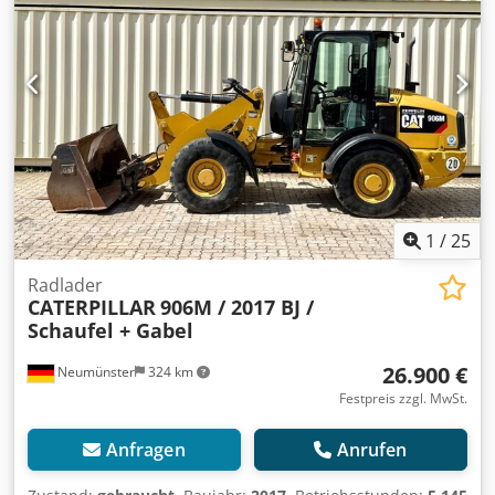
Bohrkopf (siehe Fotos) * Funkfernbedienung * Diverse
Service Nachweise vorhanden!! * Gute Gummiketten *
Guter Zustand !! * Video auf Anfrage * Preis: 79.900 Euro,
netto + 19% MwSt. ----Für weitere Fragen bitte anrufen: For
more question please call: Erik Kortum: Whats App
Credozq Agrjpfx Amujf ?Alle Angaben ohne Gewähr und
Garantie, Irrtümer und Zwischenverkauf vorbehalten. ?
1
/
25
Radlader
CATERPILLAR
906M / 2017 BJ /
Schaufel + Gabel
26.900 €
Neumünster
324 km
Festpreis zzgl. MwSt.
Anfragen
Anrufen