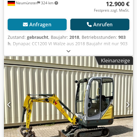
12.900 €
Neumünster
324 km
Festpreis zzgl. MwSt.
Anfragen
Anrufen
Zustand:
gebraucht
, Baujahr:
2018
, Betriebsstunden:
903
h
, Dynapac CC1200 VI Walze aus 2018 Baujahr mit nur 903
Stunden: ----* Hersteller: Dynapac * Typ: CC1200 VI *
Baujahr: 2018 * Abgelesene Betriebsstunden: ca. 903 *
Kleinanzeige
Betriebsgewicht: ca. 2.550 KG * Arbeitsbreite: 1.2 Meter *
Kubota Diesel Motor * Wasserberieselung * Guter Zustand
* Video auf Anfrage (Whats APP Erik) * Preis: 12.900 Euro,
netto + 19% MwSt. ----Für weitere Fragen bitte anrufen:
Erik Kortum: Whats App ?Alle Angaben ohne Gewähr und
Garantie, Irrtümer und Zwischenverkauf vorbehalten. ?
Csdpfszq Aitsx Amusrf