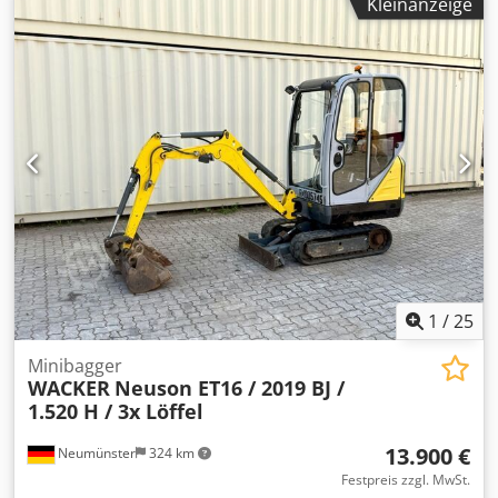
Kleinanzeige
Tragkraft: 4 Tonnen * Baujahr: 2017 * Modell Jahr: 2017 *
Abgelesene Betriebsstunden: ca. 3.169 * Klima - A/C *
Sway = Niveauausgleich * Betriebsgewicht: 12.300 KG *
Ladegabeln * Zusatzhydraulik * Video auf Anfrage
vorhanden (Whats APP) * Schaufel gegen Aufpreis
verfügbar ! * Preis: 49.900 Euro, netto + 19% MwSt.
Credpjzq Ag Sefx Amuef ----Für weitere Fragen bitte
anrufen: For more question please call: Erik Kortum: Whats
App ?Alle Angaben ohne Gewähr und Garantie, Irrtümer
und Zwischenverkauf vorbehalten. ?
1
/
25
Minibagger
WACKER
Neuson ET16 / 2019 BJ /
1.520 H / 3x Löffel
13.900 €
Neumünster
324 km
Festpreis zzgl. MwSt.