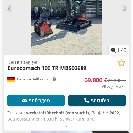
1
/
3
Kettenbagger
Eurocomach
100 TR MB502689
69.800 €
Breitenfelde
272 km
74.800 €
VB zzgl. MwSt.
Anfragen
Anrufen
Zustand:
werkstattüberholt (gebraucht)
, Baujahr:
2022
,
Betriebsstunden:
1.330 h
, Schwenkarm und
Verstellausleger, Nullheck, Gummiketten, Planierschild
Credpfstrm A Eex Amuef Powertilt mit Hydraulischer SW