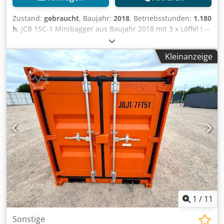
Zustand:
gebraucht
, Baujahr:
2018
, Betriebsstunden:
1.180
h
, JCB 15C-1 Minibagger aus Baujahr 2018 mit 3 x Löffel ! --
--* Hersteller: JCB * Typ: 15C-1 * Baujahr: 2018 *
Abgelesene Betriebsstunden: ca. 1.180 (Betriebsstunden
Kleinanzeige
zähler wurde mal bei ca. 600 Stunden gewechselt) * Inkl. 3
x Löffel * Fahrerdach Plastik etwas beschädigt (siehe Fotos)
* Betriebsgewicht: 1.568 KG * Perkins Diesel Motor *
Weitere Fotos + Video auf Anfrage (Whats APP Erik) * Preis:
10.500 EURO, netto + 19 % MwSt. Csdszq Ag Eepfx Amuorf
----Für weitere Fragen bitte anrufen: For more question
please call: Erik Kortum: Whats App ?Alle Angaben ohne
Gewähr und Garantie, Irrtümer und Zwischenverkauf
vorbehalten. ?
1
/
11
Sonstige