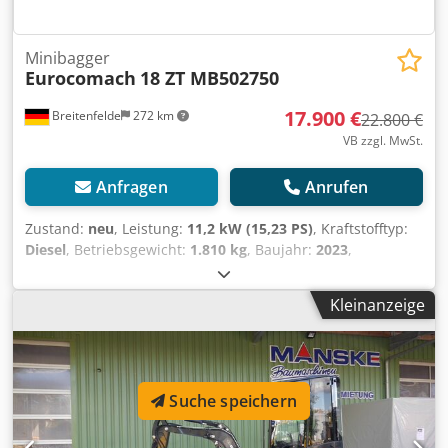
Minibagger
Eurocomach
18 ZT MB502750
17.900 €
Breitenfelde
272 km
22.800 €
VB zzgl. MwSt.
Anfragen
Anrufen
Zustand:
neu
, Leistung:
11,2 kW (15,23 PS)
, Kraftstofftyp:
Diesel
, Betriebsgewicht:
1.810 kg
, Baujahr:
2023
,
Betriebsstunden:
200 h
, Ausstattung:
Gummiketten,
Hammerhydraulik, Hydraulik, Kabine, UVV,
Kleinanzeige
Zusatzscheinwerfer
, Betriebsgewicht mit Kabine und
Gummiketten 1.810 kg, Yanmar Stage V - Diesel Motor,
3TNV70, 11,2kW/15,2PS, wassergekühlt, Planierschild,
ausfahrbares Fahrwerk 990 - 1.300 mm, Kabine
ROPS/TOPS/FOPS Stufe1, mit verstellbaren Sitz,
Suche speichern
Sperrvorrichtung während Ein-und Ausstieg,
Hydraulikanlage, offener Kreislauf mit Verstellpumpe,