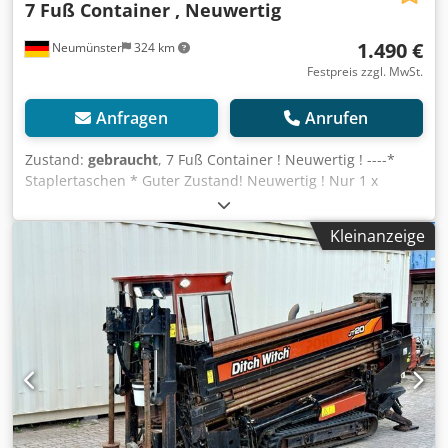
7 Fuß Container , Neuwertig
1.490 €
Neumünster
324 km
Festpreis zzgl. MwSt.
Anfragen
Anrufen
Zustand:
gebraucht
, 7 Fuß Container ! Neuwertig ! ----*
Staplertaschen * Guter Zustand! Neuwertig ! Nur 1 x
benutzt ! * Mehrfach vorhanden * Maße: Länge = ca.
2.20m, Breite = ca. 1.63m, Höhe = ca. 1.75m * Preis ab
Kleinanzeige
24601 Stolpe, DE : 1.490 Euro, netto + 19 % MwSt.
Cjdpfxszq Agxs Amuerf ----Für weitere Fragen bitte
anrufen: For more question please call: Erik Kortum: Whats
App ?Alle Angaben ohne Gewähr und Garantie, Irrtümer
und Zwischenverkauf vorbehalten. ?