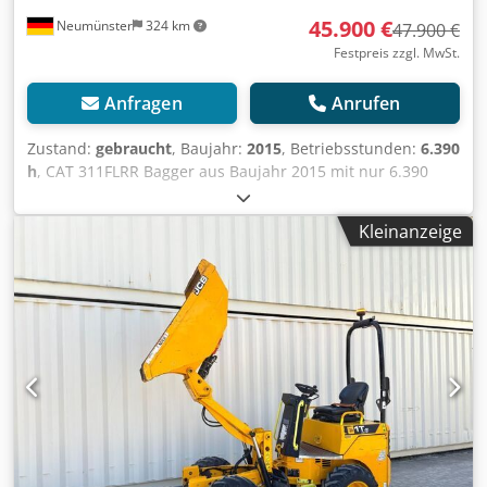
45.900 €
Neumünster
324 km
47.900 €
Festpreis zzgl. MwSt.
Anfragen
Anrufen
Zustand:
gebraucht
, Baujahr:
2015
, Betriebsstunden:
6.390
h
, CAT 311FLRR Bagger aus Baujahr 2015 mit nur 6.390
Betriebsstunden ! ----* Hersteller: CAT * Typ: 311FL RR *
Baujahr: 2015 * Abgelesene Betriebsstunden: ca. 6.390 *
Kleinanzeige
Letzter Service bei ca. 5.960 Stunden * Inkl. hydraulischer
Schnellwechsler CW20 * Inkl. hydraulischer
Gabenräumlöffel * Deutsche Maschine * 1. Hand *
Gummipads * Schild * Klima - A/C * Rückfahrkamera *
Verrohrt * Guter Zustand! * Laufwerk: ca. 40-50% * Weitere
Fotos und Video auf Anfrage (Whats APP ERIK) Crjdpfjy
Sdlzjx Amujf * Preis: 45.900 Euro, netto + 19% MwSt. ----
Für weitere Fragen bitte anrufen: For more question please
call: Erik Kortum: Whats App ?Alle Angaben ohne Gewähr
und Garantie, Irrtümer und Zwischenverkauf vorbehalten.
?