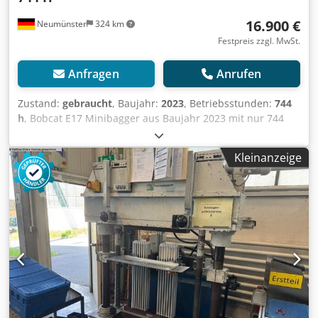
16.900 €
Neumünster
324 km
Festpreis zzgl. MwSt.
Anfragen
Anrufen
Zustand:
gebraucht
, Baujahr:
2023
, Betriebsstunden:
744
h
, Bobcat E17 Minibagger aus Baujahr 2023 mit nur 744
Betriebsstunden mit 4 x Löffel ! ----* Hersteller: Bobcat *
Typ: E17 * Baujahr: 2023 * Abgelesene Betriebsstunden:
Kleinanzeige
ca. 744 * Inkl. 4 x Löffel * Schnellwechsler * Volle Kabine *
Verbreiterbares Laufwerk * Betriebsgewicht: 1.711 KG
Credpfezp Ayvex Amuof * Kubota Diesel Motor * Preis:
16.900 Euro, netto + 19% MwSt. ---- Für weitere Fragen
bitte anrufen: For more question please call: Erik Kortum:
Whats App ?Alle Angaben ohne Gewähr und Garantie,
Irrtümer und Zwischenverkauf vorbehalten. ?