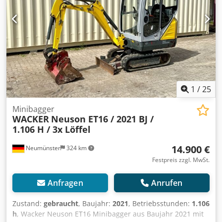
Angaben ohne Gewähr und Garantie, Irrtümer und
Zwischenverkauf vorbehalten. ?
1
/
25
Minibagger
WACKER
Neuson ET16 / 2021 BJ /
1.106 H / 3x Löffel
14.900 €
Neumünster
324 km
Festpreis zzgl. MwSt.
Anfragen
Anrufen
Zustand:
gebraucht
, Baujahr:
2021
, Betriebsstunden:
1.106
h
, Wacker Neuson ET16 Minibagger aus Baujahr 2021 mit