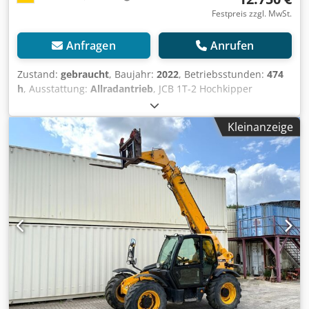
Festpreis zzgl. MwSt.
Anfragen
Anrufen
Zustand:
gebraucht
, Baujahr:
2022
, Betriebsstunden:
474
h
, Ausstattung:
Allradantrieb
, JCB 1T-2 Hochkipper
Dumper aus Baujahr 2022 mit nur 474 Betriebsstunden!
Crsdpfxjzq Aiae Amusf ----* Hersteller: JCB * Typ: 1T-2S5
Kleinanzeige
High Tip Dumper * Baujahr: 2022 * Abgelesene
Betriebsstunden: ca. 474 * Hochkipper * Leistung: 16.1 kW
* Nutzlast: ca. 1.000 KG * Betriebsgewicht: 1.515 KG * Top
Zustand * Video auf Anfrage vorhanden (Whats APP) *
Weitere Foto auf Anfrage vorhanden! * Preis: 12.750 Euro,
netto + 19 % MwSt. ----Für weitere Fragen bitte anrufen:
For more question please call: Erik Kortum: Whats App ?
Alle Angaben ohne Gewähr und Garantie, Irrtümer und
Zwischenverkauf vorbehalten. ?