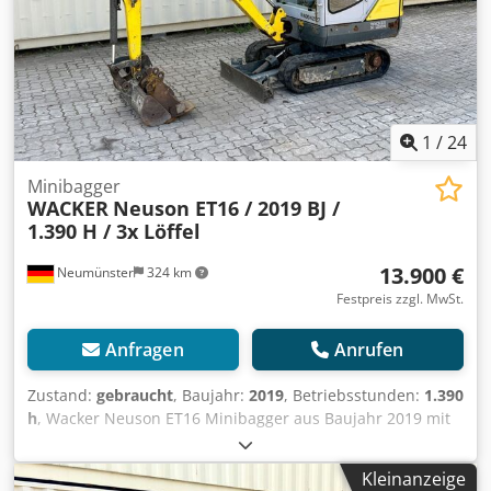
1
/
24
Minibagger
WACKER
Neuson ET16 / 2019 BJ /
1.390 H / 3x Löffel
13.900 €
Neumünster
324 km
Festpreis zzgl. MwSt.
Anfragen
Anrufen
Zustand:
gebraucht
, Baujahr:
2019
, Betriebsstunden:
1.390
h
, Wacker Neuson ET16 Minibagger aus Baujahr 2019 mit
nur 1.390 Betriebsstunden ! ----* Hersteller: Wacker
Neuson * Typ: ET16 * Baujahr: 2019 Crodpfx Amozq Ah
Kleinanzeige
Asuof * Abgelesene Betriebsstunden: ca. 1.390 * Letzter