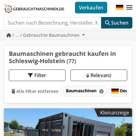
Verkaufen
Suchen
/ ... / Gebrauchte Baumaschinen
Baumaschinen gebraucht kaufen in
Schleswig-Holstein
(77)
Filter
Relevanz
Baumaschinen
Deutsc
Alle Filter entfernen
Kleinanzeige