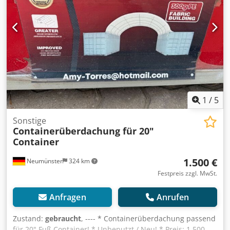
Weitere Foto auf Anfrage vorhanden! * Preis: 11.900 Euro,
netto + 19 % MwSt. ----Für weitere Fragen bitte anrufen:
For more question please call: Erik Kortum: Whats App ?
Alle Angaben ohne Gewähr und Garantie, Irrtümer und
Zwischenverkauf vorbehalten. ?
1
/
5
Sonstige
Containerüberdachung für 20"
Container
1.500 €
Neumünster
324 km
Festpreis zzgl. MwSt.
Anfragen
Anrufen
Zustand:
gebraucht
, ---- * Containerüberdachung passend
für 20" Fuß Container! * Unbenutzt / Neu! * Preis: 1.500