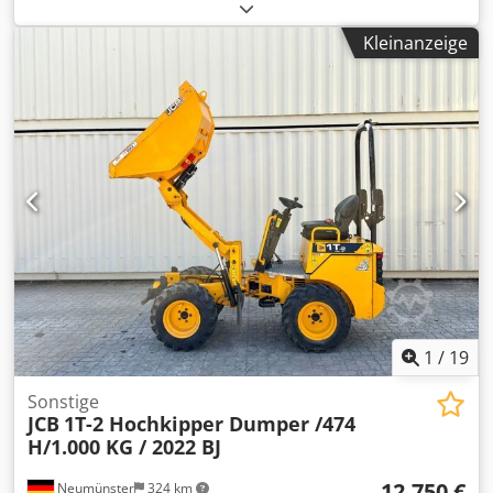
1.106 Betriebsstunden: ----* Hersteller: Wacker Neuson *
Typ: ET16 * Baujahr: 2021 * Abgelesene Betriebsstunden:
Kleinanzeige
ca. 1.106 * Betriebsgewicht: ca. 1.715 Kg * Inkl. 3 x Löffel *
Volle Kabine * Verbreiterbares Laufwerk * Video auf
Anfrage * Preis: 14.900 Euro, netto + 19% MwSt. ----
Codpezq Aimjfx Amuerf Für weitere Fragen bitte anrufen:
For more question please call: Erik Kortum: Whats App ?
Alle Angaben ohne Gewähr und Garantie, Irrtümer und
Zwischenverkauf vorbehalten. ?
1
/
19
Sonstige
JCB
1T-2 Hochkipper Dumper /474
H/1.000 KG / 2022 BJ
12.750 €
Neumünster
324 km