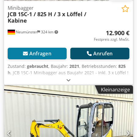
Minibagger
JCB
15C-1 / 825 H / 3 x Löffel /
Kabine
12.900 €
Neumünster
324 km
Festpreis zzgl. MwSt.
Anfragen
Anrufen
Zustand:
gebraucht
, Baujahr:
2021
, Betriebsstunden:
825
h
, JCB 15C-1 Minibagger aus Baujahr 2021 - Inkl. 3 x Löffel !
----* Hersteller: JCB * Typ: 15C-1 * Baujahr: 2021 *
Abgelesene Betriebsstunden: ca. 825 * Inkl. 3 x Löffel *
Kleinanzeige
Volle Kabine * Betriebsgewicht: 1.664 KG Credpezq Ahiefx
Amujf * Perkins Diesel Motor * Weitere Fotos + Video auf
Anfrage (Whats APP Erik) * Preis: 12.900 EURO, netto + 19
% MwSt. ----Für weitere Fragen bitte anrufen: For more
question please call: Erik Kortum: Whats App ?Alle
Angaben ohne Gewähr und Garantie, Irrtümer und
Zwischenverkauf vorbehalten. ?