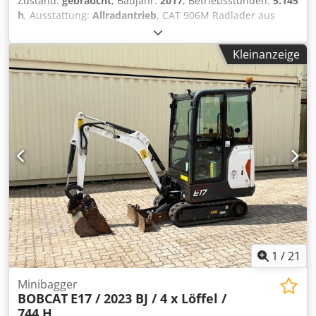
Zustand:
gebraucht
, Baujahr:
2017
, Betriebsstunden:
5.145
h
, Ausstattung:
Allradantrieb
, CAT 906M Radlader aus
Baujahr 2017 mit Schaufel & Gabel ! ----* Hersteller: CAT *
Typ: 906M * Baujahr: 2017 * Abgelesene Betriebsstunden:
Kleinanzeige
ca. 5.145 * Mit Schaufel & Gabel * Deutsche Maschine, 1.
Hand * Hydraulischer Schnellwechsler * CE Erklärung &
Datenbestätigung vorhanden * Weitere Fotos + Video auf
Anfrage (Whats APP Erik) * Preis: 26.900 Euro, netto + 19%
MwSt. ----Für weitere Fragen bitte anrufen: Crodpfezp
Ayisx Amuef For more question please call: Erik Kortum:
Whats App ?Alle Angaben ohne Gewähr und Garantie,
Irrtümer und Zwischenverkauf vorbehalten. ?
1
/
21
Minibagger
BOBCAT
E17 / 2023 BJ / 4 x Löffel /
744 H