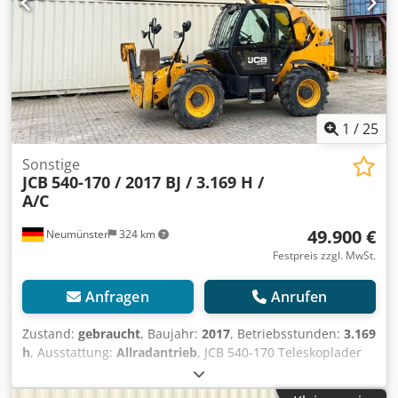
1
/
25
Sonstige
JCB
540-170 / 2017 BJ / 3.169 H /
A/C
49.900 €
Neumünster
324 km
Festpreis zzgl. MwSt.
Anfragen
Anrufen
Zustand:
gebraucht
, Baujahr:
2017
, Betriebsstunden:
3.169
h
, Ausstattung:
Allradantrieb
, JCB 540-170 Teleskoplader
aus Baujahr 2017 mit nur 3.169 Betriebsstunden! ----*
Hersteller: JCB * Typ: 540-170 4x4x4 * Hubhöhe: 17 Meter *