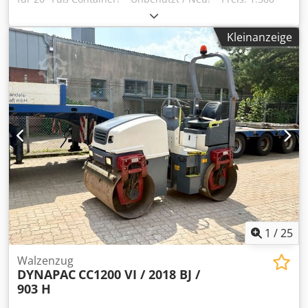
Euro, netto + 19% MwSt. ---- Crjdpfxozq Nn Nj Amusf Für
weitere Fragen bitte anrufen: For more question please
Kleinanzeige
call: Erik Kortum: Whats App Alle Angaben ohne Gewähr
und Garantie, Irrtümer und Zwischenverkauf vorbehalten.
1
/
25
Walzenzug
DYNAPAC
CC1200 VI / 2018 BJ /
903 H