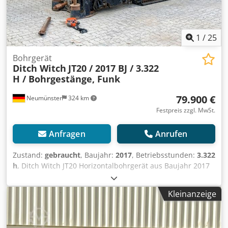
1
/
25
Bohrgerät
Ditch Witch
JT20 / 2017 BJ / 3.322
H / Bohrgestänge, Funk
79.900 €
Neumünster
324 km
Festpreis zzgl. MwSt.
Anfragen
Anrufen
Zustand:
gebraucht
, Baujahr:
2017
, Betriebsstunden:
3.322
h
, Ditch Witch JT20 Horizontalbohrgerät aus Baujahr 2017
mit 3.322 Stunden ! Inkl. Bohrgestänge & Bohrkopf ! ----*
Hersteller: Ditch Witch * Typ: JT20 * Baujahr: 2017 *
Kleinanzeige
Modelljahr: 2018 * Abgelesene Betriebsstunden: ca. 3.322
* Letzte Inspektion / Service im Februar 2026 * Deutsche
Maschine * Inkl. Bohrgestänge (siehe Fotos) * Inkl. 1 x