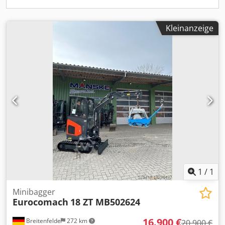
Palettengabel
Kleinanzeige
1
/
1
Minibagger
Eurocomach
18 ZT MB502624
16.900 €
Breitenfelde
272 km
20.900 €