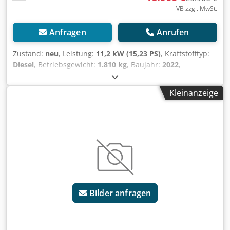
VB zzgl. MwSt.
Anfragen
Anrufen
Zustand:
neu
, Leistung:
11,2 kW (15,23 PS)
, Kraftstofftyp:
Diesel
, Betriebsgewicht:
1.810 kg
, Baujahr:
2022
,
Betriebsstunden:
200 h
, Ausstattung:
Gummiketten,
Hammerhydraulik, Hydraulik, Kabine, UVV,
Kleinanzeige
Zusatzscheinwerfer
, Betriebsgewicht mit Kabine und
Gummiketten 1.810 kg, Yanmar Stage V - Diesel Motor,
3TNV70, 11,2kW/15,2PS, wassergekühlt, Planierschild,
ausfahrbares Fahrwerk 990 - 1.300 mm, Kabine
ROPS/TOPS/FOPS Stufe1, mit verstellbaren Sitz,
Sperrvorrichtung während Ein-und Ausstieg,
Hydraulikanlage, offener Kreislauf mit Verstellpumpe,
Hydr. Servosteuerung ISO, Hydraulik AUX 1, Crsdpfx
Amotthhbjuof Schmetterlingshalterungen am Stiel ohne
Bilder anfragen
Löffel, Grabenräumschaufel und Schnellwechsler