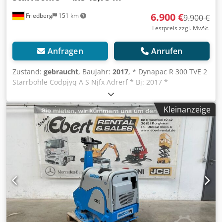
6.900 €
Friedberg
151 km
9.900 €
Festpreis zzgl. MwSt.
Anfragen
Anrufen
Zustand:
gebraucht
, Baujahr:
2017
, * Dynapac R 300 TVE 2
Starrbohle Codpjyq A S Njfx Adrerf * Bj: 2017 *
Einbaubreite 11,75 m - 13,75 m * mehr Bilder und Videos
per Whatsapp * Angaben ohne Gewähr und
Kleinanzeige
Zwischenverkauf vorbehalten.