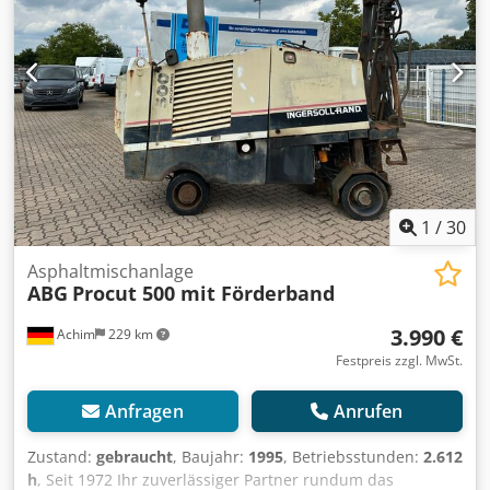
1
/
30
Asphaltmischanlage
ABG
Procut 500 mit Förderband
3.990 €
Achim
229 km
Festpreis zzgl. MwSt.
Anfragen
Anrufen
Zustand:
gebraucht
, Baujahr:
1995
, Betriebsstunden:
2.612
h
, Seit 1972 Ihr zuverlässiger Partner rundum das