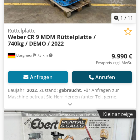
1
/
11
Rüttelplatte
Weber
CR 9 MDM Rüttelplatte /
740kg / DEMO / 2022
9.990 €
Burghaun
73 km
Festpreis zzgl. MwSt.
Anfragen
Anrufen
Baujahr:
2022
, Zustand:
gebraucht
, Für Anfragen zur
Maschine betreut Sie Herr Herden (unter Tel. gerne.
Weber CR 9 MDM Hatz-Diesel Rüttelplatte / Baujahr: 2022 /
E-Start / DEMO - Gerät Verkaufspreis: 9.990,00 € netto /
Kleinanzeige
11.888,10 € brutto Technische Daten Motor: Hatz-Diesel
Motorleistung max.: 11,0 (15,0) kW/PS Gewicht: 740 kg
Zentrifugalkraft: 100 kN Frequenz: 65 Hz Arbeitsbreite: 75
cm Die reversierbaren Bodenverdichter der CR-Baureihen