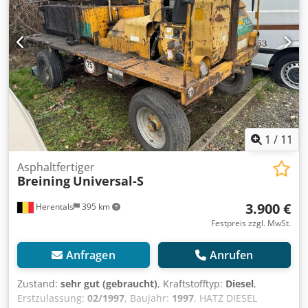
1
/
11
Asphaltfertiger
Breining
Universal-S
3.900 €
Herentals
395 km
Festpreis zzgl. MwSt.
Anfragen
Anrufen
Zustand:
sehr gut (gebraucht)
, Kraftstofftyp:
Diesel
,
Erstzulassung:
02/1997
, Baujahr:
1997
, HATZ DIESEL