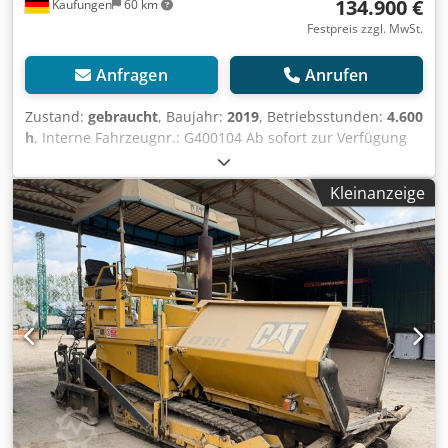
134.900 €
Kaufungen
60 km
Festpreis zzgl. MwSt.
Anfragen
Anrufen
Zustand:
gebraucht
, Baujahr:
2019
, Betriebsstunden:
4.600
h
, Interne Fahrzeugnr.: G400104 Ab sofort zur Verfügung
auf unserem Hof in Kaufungen Cedpfx Adsyxa Rasrjrf
Mehr INFO unter: * Golec Nutzfahrzeuge GmbH (Deutsch,
Kleinanzeige
English, Bulgarisch, Russisch) * Viktoria Sologubova
(Polnisch, Russisch, Ukrainisch, English) Einbaubohlen AB
500-3 Von 2,55 bis 5,00 m stufenlos ausfahrbar Mit
Verbreiterungsteilen auf bis zu 8 m erweiterbar
Finanzierungsbeispiel: * Interne Nummer: Aswalt *
Kaufpreis: 134.900,00 ¤ * Anzahlung:
10% * Laufzeit: 60 * Monatliche Rate: 2.095,02 ¤
Restwert: 25.380,00 ¤ Wenn das Angebot
Ihnen zusagt oder dieses nach Ihren Bedürfnissen
anpassen wollen, kontaktieren Sie uns unter Hr. Enchev).
Wir freuen uns auf Ihren Anruf Irrtümer vorbehalten
Gerne nehmen wir Ihr gebrauchtes Fahrzeug in Zahlung.