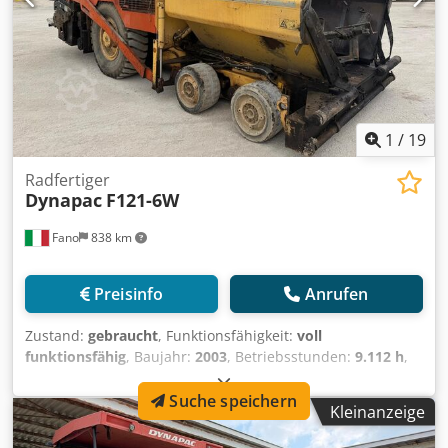
1
/
19
Radfertiger
Dynapac
F121-6W
Fano
838 km
Preisinfo
Anrufen
Zustand:
gebraucht
, Funktionsfähigkeit:
voll
funktionsfähig
, Baujahr:
2003
, Betriebsstunden:
9.112 h
,
Radgesteuerte Asphaltfertiger Dynapac F121-6W Baujahr
2003 Maximales Betriebsgewicht: 16.000 kg Motortyp:
Suche speichern
Kleinanzeige
Cummins QSB 5. 6x6 Betriebsstunden: 9112 Cjdpfszr Ezbex
Adrerf Guter Allgemeinzustand WIR PRÜFEN