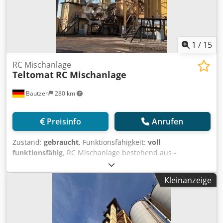
1
/
15
RC Mischanlage
Teltomat
RC Mischanlage
Bautzen
280 km
Preisinfo
Anrufen
Zustand:
gebraucht
, Funktionsfähigkeit:
voll
funktionsfähig
, RC Mischanlage bestehend aus -
kompletter Stahlkonstruktion -Trockentrommel mit
Brenner Cedpfszq S D Hjx Adrjrf -2 x Elevator/Becherwerk -
Kleinanzeige
elektrische Anlage