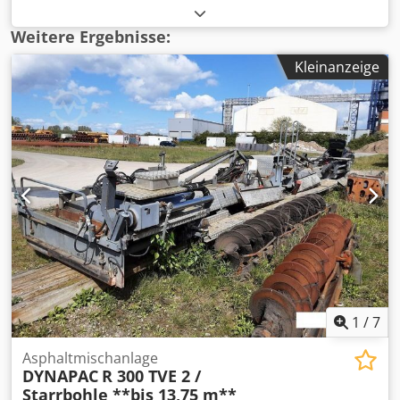
Automobil/Nutzfahrzeug in 28832 Achim am Bremer
Kreuz. Das NutzfahrzeugZentrum Behnke hält ständig ca.
Weitere Ergebnisse:
200 Fahrzeuge aus den Bereichen Transporter,
Kleinanzeige
Nutzfahrzeuge sowie Baumaschinen ! Wir bieten Ihnen
laufend attraktive Finanzierungsmöglichkeiten zu
günstigen Sonderkonditionen. Bei Interesse erstellen wir
Ihnen gerne ein individuelles Angebot! Inzahlungnahme
Ihres Nutzfahrzeug/Baumaschine ist erwünscht. Falls eine
neue TÜV-Abnahme erwünscht, unterbreiten wir Ihnen
gerne ein Angebot unserer Partnerwerkstätten. Unser
Angebot ist generell OHNE neuer TÜV Abnahme. Die
Anlieferung Ihres "neuen" Nutzfahrzeug ist durch unsere
externen Partner gegen Mehrpreis möglich. Credoy
Aqmmepfx Adrjf Die gemachten Angaben in Anzeigen,
Internet, Preisschildern und Bildern sind unverbindliche
Beschreibungen und dienen nicht als zugesicherte
Eigenschaften. Der Verkäufer übernimmt keine Haftung/
1
/
7
Gewährleistung für Tipp- und Datenübermittlungsfehler.
Aufgeführte Ausstattungen sind ggfs. gesondert zu prüfen.
Asphaltmischanlage
Irrtum und Zwischenverkauf vorbehalten.
DYNAPAC
R 300 TVE 2 /
Starrbohle **bis 13,75 m**