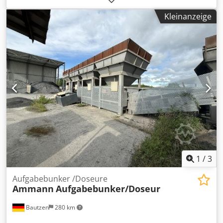
-Förderband
Kleinanzeige
1
/
3
Aufgabebunker /Doseure
Ammann
Aufgabebunker/Doseur
Bautzen
280 km