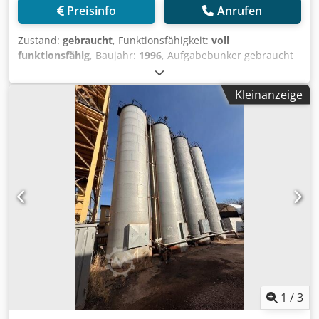
Preisinfo
Anrufen
Zustand:
gebraucht
, Funktionsfähigkeit:
voll
funktionsfähig
, Baujahr:
1996
, Aufgabebunker gebraucht
Cedpfx Adjzq S Avjrjrf -Abzugsband -Förderband
Kleinanzeige
1
/
3