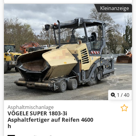
Bohle: 26AB / AB600-3 TP2 Verdichterbohle * Hydraulische
Kleinanzeige
Einbaubreite: 6 m * Nivellierautomatik *
Zentralschmierung * Verbreiterungen: 2x 75 cm & 2x25 cm
* Gesamtarbeitsbreite: 8m
1
/
40
Asphaltmischanlage
VÖGELE
SUPER 1803-3i
Asphaltfertiger auf Reifen 4600
h