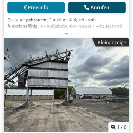
Preisinfo
Anrufen
Zustand:
gebraucht
, Funktionsfähigkeit:
voll
funktionsfähig
, 4 x Aufgabebunker /Doseur -Abzugsband
Crodjzq S Huopfx Adrjf -Förderband/Übergabeband -
elektrische Anlage soweit vorhanden
Kleinanzeige
1
/
6