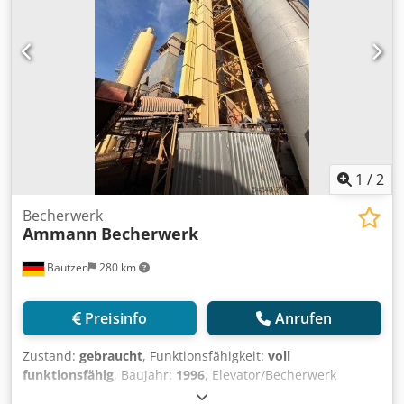
1
/
2
Becherwerk
Ammann
Becherwerk
Bautzen
280 km
Preisinfo
Anrufen
Zustand:
gebraucht
, Funktionsfähigkeit:
voll
funktionsfähig
, Baujahr:
1996
, Elevator/Becherwerk
Cedpfezq S Daox Adrjrf Einsatz als RC Material