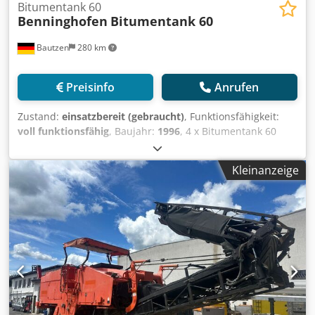
Bitumentank 60
Benninghofen
Bitumentank 60
Bautzen
280 km
Preisinfo
Anrufen
Zustand:
einsatzbereit (gebraucht)
, Funktionsfähigkeit:
voll funktionsfähig
, Baujahr:
1996
, 4 x Bitumentank 60
000l, gebraucht -bei Bedarf mit kompletter Verrohrung
Codjzqu Ubepfx Adrerf
Kleinanzeige