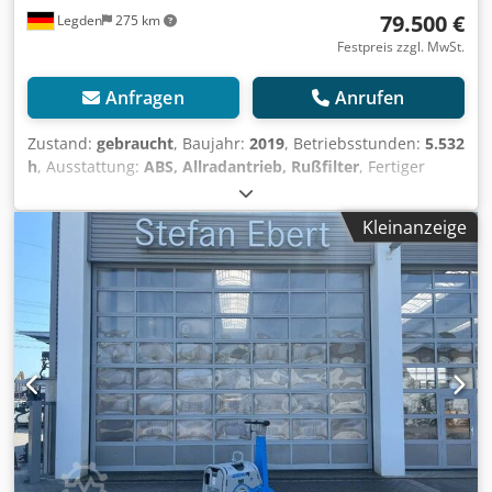
79.500 €
Legden
275 km
Festpreis zzgl. MwSt.
Anfragen
Anrufen
Zustand:
gebraucht
, Baujahr:
2019
, Betriebsstunden:
5.532
h
, Ausstattung:
ABS, Allradantrieb, Rußfilter
, Fertiger
SD2500WS PLUS T4F* Wetterschuzdach * Klimaanlage *
Sitzheizung * Standheizung *
Kleinanzeige
Nivellierautomatik/Querneigungsregelung * automatische
Zentralschmieranlage für Fertiger und/oder Bohle *
stufenlosen hydrostatischen Fahrantrieb * Vorderachse ist
Tandem-Pendelachse * Dieselmotor Cummins QSB 6.7 -
EUIV(T4f) * Allradantrieb (2 x Hinterräder + 4 x
Vorderräder) * Pave Manager 2.0 Advanced * SPS Elektrik
(CAN-Bus), ECO Modus, elektrische Anlage 24 V * Fahrspur-
Steinabweiser * Mischgutkübel mit Einzelsteuerung *
Hydraulische Frontmulde * Schubrollen mit Stoßdämpfung
* Reversierbares Lattenrost mit Doppelstegen und
Einzelsteueru ng der Förderbandhälften * Automatische
Abschaltung durch mechanische Paddel * Hydraulischer