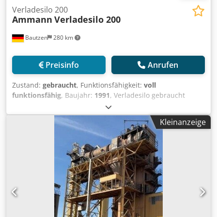
Verladesilo 200
Ammann
Verladesilo 200
Bautzen
280 km
Preisinfo
Anrufen
Zustand:
gebraucht
, Funktionsfähigkeit:
voll
funktionsfähig
, Baujahr:
1991
, Verladesilo gebraucht
Hersteller Ulrich Cjdpszq S Ewsfx Adrorf Gesamtvolumen
200 t -Kübelbahn -Aufzugswinde -elektrische Anlage
Kleinanzeige