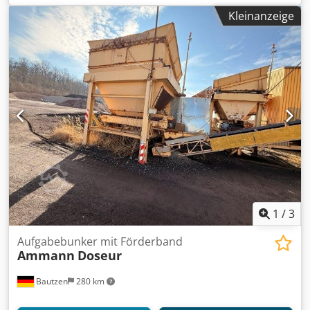
Förderanlage H 26 m
Kleinanzeige
1
/
3
Aufgabebunker mit Förderband
Ammann
Doseur
Bautzen
280 km