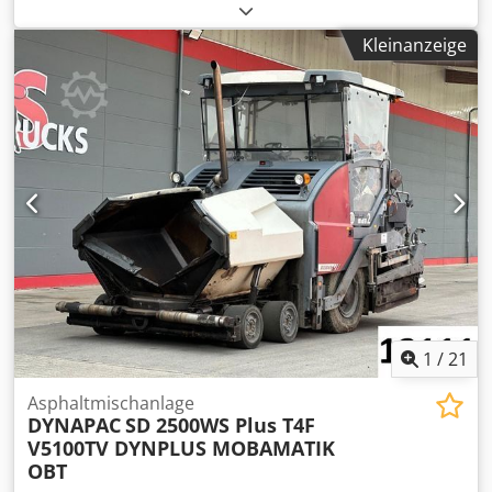
2L40CH Tank 1200Liter = Weitere Informationen =
Verwendungszweck: Bauwesen Csdpeydfa Aofx Adrjrf zGG:
Kleinanzeige
3.800 kg Technischer Zustand: sehr gut Optischer Zustand:
sehr gut Seriennummer: 12057 Wenden Sie sich an Thierry
Leemans, um weitere Informationen zu erhalten.
1
/
21
Asphaltmischanlage
DYNAPAC
SD 2500WS Plus T4F
V5100TV DYNPLUS MOBAMATIK
OBT