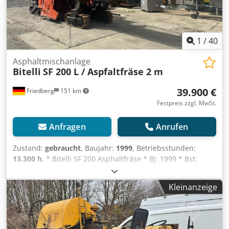
1
/
40
Asphaltmischanlage
Bitelli
SF 200 L / Aspfaltfräse 2 m
39.900 €
Friedberg
151 km
Festpreis zzgl. MwSt.
Anfragen
Anrufen
Zustand:
gebraucht
, Baujahr:
1999
, Betriebsstunden:
13.300 h
, * Bitelli SF 200 Asphaltfräse * Bj: 1999 * Bst:
13.000 h * MB Motor * Fräsbreite: 2 m Codpfx Adjzm
Epbersrf * hydr. Klappband * Gewicht: 29.000 kg * mehr
Kleinanzeige
Bilder und Videos per Whatsapp * Angaben ohne Gewähr
und zwischenverkauf vorbehalten.