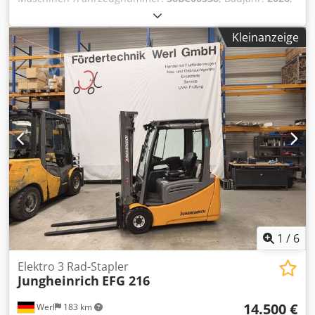
Tragkraft:
2.000 kg
, Hubhöhe:
5.500 mm
, Freihub:
1.600
mm
, Masttyp:
Triplex
, Bauhöhe:
2.200 mm
, Gabellänge:
Kleinanzeige
1.150 mm
, Antriebsart:
Lithium-Ionen
, Elektro 3 Rad-
Stapler Fahrgestellnummer: 36BC00538 Masttyp: Triplex
Zustand: Neugerät Djdpfx Ahsvzzmpsyjkr Zustand
Technisch: Neu Bereifung vorne Typ: Superelastik
Bereifung hinten Typ: Superelastik Batterie Typ: Lithium-
Ionen Batterie Zustand: Neu Lastschutzgitter,
Seitenschieber, 4. Ventil, Arbeitsscheinwerfer hinten,
Arbeitsscheinwerfer vorn, Dachabdeckung, Frontscheibe,
Heizung, Lastschutzgitter, Vollkabine, Vollfreihub, Safety
Light, Lithium-Ionen Technologie, Innenspiegel,
Rundumleuchte, Scheibenwischer,
1
/
6
Elektro 3 Rad-Stapler
Jungheinrich
EFG 216
14.500 €
Werl
183 km