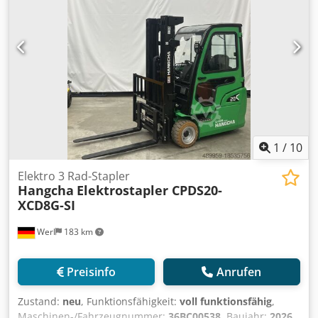
1
/
10
Elektro 3 Rad-Stapler
Hangcha
Elektrostapler CPDS20-
XCD8G-SI
Werl
183 km
Preisinfo
Anrufen
Zustand:
neu
, Funktionsfähigkeit:
voll funktionsfähig
,
Maschinen-/Fahrzeugnummer:
36BC00538
, Baujahr:
2026
,