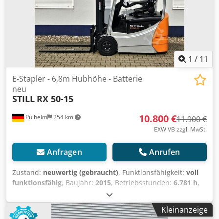
1
/
11
E-Stapler - 6,8m Hubhöhe - Batterie
neu
STILL
RX 50-15
10.800 €
Pulheim
254 km
11.900 €
EXW VB zzgl. MwSt.
Anfragen
Anrufen
Zustand:
neuwertig (gebraucht)
, Funktionsfähigkeit:
voll
funktionsfähig
, Baujahr:
2015
, Betriebsstunden:
6.781 h
,
Tragkraft:
1.500 kg
, Hubhöhe:
6.780 mm
, Freihub:
1.950
mm
, Lastschwerpunkt:
500 mm
, Kraftstofftyp:
elektrisch
,
Kleinanzeige
Masttyp:
Triplex
, Bauhöhe:
2.850 mm
, Batteriekapazität: