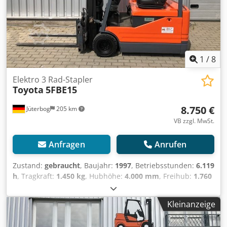
hinten Zustand: 40 - 60% Batterie Volt: 48V Cjdpfx
Asuplpgsfweha Batterie Ah: 690Ah Batterie Hersteller:
Eternity Batterie Typ: PzS Batterie Baujahr: 2022 Batterie
Zustand: 80 - 100% Seitenschieber, 3. Ventil, Vollfreihub,
Nicht-kreidende Bereifung, Innenspiegel, Einpedal, Sitz,
1
/
8
Elektro 3 Rad-Stapler
Toyota
5FBE15
8.750 €
Jüterbog
205 km
VB zzgl. MwSt.
Anfragen
Anrufen
Zustand:
gebraucht
, Baujahr:
1997
, Betriebsstunden:
6.119
h
, Tragkraft:
1.450 kg
, Hubhöhe:
4.000 mm
, Freihub:
1.760
mm
, Masttyp:
Triplex
, Bauhöhe:
2.345 mm
,
Gabelträgerbreite:
1.000 mm
, Gabellänge:
1.200 mm
,
Kleinanzeige
Leergewicht:
3.186 kg
, Antriebsart:
Elektro
, Baubreite:
1.055 mm
, Elektro 3 Rad-Stapler Lastschwerpunkt: 500