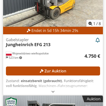
1
/
8
Endet in
5
d
15
h
34
min
26
s
Gabelstapler
Jungheinrich
EFG 213
Województwo wielkopolskie
4.750 €
523 km
Zur Auktion
Zustand:
einsatzbereit (gebraucht)
, Funktionsfähigkeit:
voll funktionsfähig
, Maschinen-/Fahrzeugnummer:
FN651047
, Baujahr:
2021
, Betriebsstunden:
17.268 h
,
Hubhöhe:
4.700 mm
, Freihub:
1.535 mm
, Masttyp:
Triplex
,
Auktion
Bauhöhe:
2.125 mm
, Ausstattung:
Seitenschieber
, Kein
Mindestpreis - garantierter Verkauf zum höchsten Gebot!