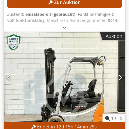
Zur Auktion
Zustand:
einsatzbereit (gebraucht)
, Funktionsfähigkeit:
voll funktionsfähig
, Maschinen-/Fahrzeugnummer:
0014
,
Baujahr:
2013
, Betriebsstunden:
8.786 h
, Tragkraft:
1.000
kg
, Hubhöhe:
4.735 mm
, Freihub:
1.614 mm
, Kraftstofftyp:
Auktion
elektrisch
, Masttyp:
Triplex
, Kein Mindestpreis -
garantierter Verkauf zum höchsten Gebot! TECHNISCHE
DETAILS Tragkraft: 1.000 kg Hubhöhe: 4.735 mm Freihub:
1.614 mm Bauhöhe: 2.120 mm MASCHINEN-DETAILS
Masttyp: Triplex Kraftstofftyp: Elektrisch ISO-Klasse: 2
(1.000–2.500 kg) Chedpfxozrgc Ts Afwja Batteriespannung:
24 V Betriebsstunden: 8.786 h AUSSTATTUNG
Seitenschieber Externe Referenz: SL14355SP
1
/
15
Endet in
12
d
15
h
14
min
26
s