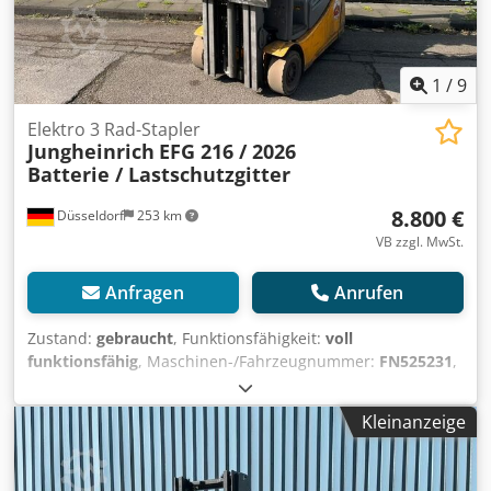
1
/
9
Elektro 3 Rad-Stapler
Jungheinrich
EFG 216 / 2026
Batterie / Lastschutzgitter
8.800 €
Düsseldorf
253 km
VB zzgl. MwSt.
Anfragen
Anrufen
Zustand:
gebraucht
, Funktionsfähigkeit:
voll
funktionsfähig
, Maschinen-/Fahrzeugnummer:
FN525231
,
Baujahr:
2016
, Betriebsstunden:
9.550 h
, Tragkraft:
1.600
kg
, Hubhöhe:
6.500 mm
, Freihub:
2.440 mm
, Kraftstofftyp:
Kleinanzeige
elektrisch
, Masttyp:
Triplex
, Bauhöhe:
2.750 mm
,
Antriebsart:
Elektro
, Elektro 3 Rad-Stapler Chedpfxszif Ngj
Afwsa Fahrgestellnummer: FN525231 Masttyp: Triplex