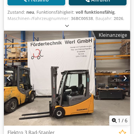
Rückspiegel, Lastanzeige, Rückfahralarm,
Spannungswandler, USB-Power Supply
Zustand:
neu
, Funktionsfähigkeit:
voll funktionsfähig
,
Maschinen-/Fahrzeugnummer:
36BC00538
, Baujahr:
2026
,
Tragkraft:
2.000 kg
, Hubhöhe:
5.500 mm
, Freihub:
1.600
mm
, Masttyp:
Triplex
, Bauhöhe:
2.200 mm
, Gabellänge:
Kleinanzeige
1.150 mm
, Antriebsart:
Lithium-Ionen
, Elektro 3 Rad-
Stapler Fahrgestellnummer: 36BC00538 Masttyp: Triplex
Zustand: Neugerät Zustand Technisch: Neu Bereifung
vorne Typ: Superelastik Bereifung hinten Typ: Superelastik
Batterie Typ: Lithium-Ionen Batterie Zustand: Neu
Lastschutzgitter, Seitenschieber, Csdpfsvzzmpsx Afwoha 4.
Ventil, Arbeitsscheinwerfer hinten, Arbeitsscheinwerfer
vorn, Dachabdeckung, Frontscheibe, Heizung,
Lastschutzgitter, Vollkabine, Vollfreihub, Safety Light,
Lithium-Ionen Technologie, Innenspiegel, Rundumleuchte,
Scheibenwischer,
1
/
6
Elektro 3 Rad-Stapler