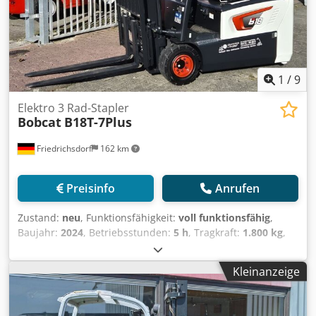
Batteriekapazität: 875 Ah Batteriespannung: 24 V
Betriebsstunden: 10.041 h AUSSTATTUNG
Chedpfxezrmmre Afwja Seitenverschiebung Halbkabine
Arbeitsscheinwerfer Nicht markierende Reifen CE-
Kennzeichnung Dokumentation
1
/
9
Elektro 3 Rad-Stapler
Bobcat
B18T-7Plus
Friedrichsdorf
162 km
Preisinfo
Anrufen
Zustand:
neu
, Funktionsfähigkeit:
voll funktionsfähig
,
Baujahr:
2024
, Betriebsstunden:
5 h
, Tragkraft:
1.800 kg
,
Hubhöhe:
4.750 mm
, Freihub:
1.540 mm
, Kraftstofftyp:
elektrisch
, Masttyp:
Triplex
, Bauhöhe:
2.130 mm
, Leistung:
Kleinanzeige
6 kW (8,16 PS)
, Gabelträgerbreite:
902 mm
, Gabellänge:
1.200 mm
, Leergewicht:
3.250 kg
, Gesamtlänge:
1.991 mm
,
Antriebsart:
Elektro
, Baubreite:
1.090 mm
, Elektro 3 Rad-