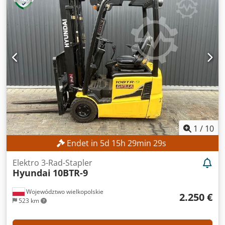
TECHNISCHE DETAILS Hubhöhe: 4.700 mm Bauhöhe: 2.125
mm Freihub: 1.535 mm MASCHINEN-DETAILS Masttyp:
Triplexmast mit Freihub Batteriespannung: 48 V Cedpfx
Aozrlv Eefwjha Batteriekapazität: 500 Ah Betriebsstunden:
17.268 h AUSSTATTUNG Seitenschieber Batterie Ladegerät
Externe Referenz: SL12191SP
1
/
10
Endet in
5
d
15
h
29
min
26
s
Elektro 3-Rad-Stapler
Hyundai
10BTR-9
Województwo wielkopolskie
2.250 €
523 km