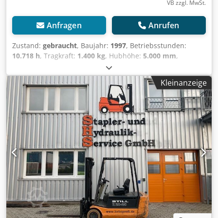
VB zzgl. MwSt.
Anfragen
Anrufen
Zustand:
gebraucht
, Baujahr:
1997
, Betriebsstunden:
10.718 h
, Tragkraft:
1.400 kg
, Hubhöhe:
5.000 mm
,
Freihub:
1.320 mm
, Masttyp:
Triplex
, Bauhöhe:
2.380 mm
,
Gabelträgerbreite:
920 mm
, Gabellänge:
1.070 mm
,
Kleinanzeige
Leergewicht:
3.385 kg
, Antriebsart:
Elektro
, Baubreite:
1.060 mm
, Elektro 3 Rad-Stapler Lastschwerpunkt: 500
Gabelbreite: 100 mm Gabeldicke: 35 mm ISO Klasse: ISO
Klasse 2 = 1.000 - 2.500 kg Masttyp: Triplex Zustand:
Einsatzbereit und voll funktionsfähig Zustand Technisch:
gut Bereifung vorne Typ: Superelastik Bereifung vorne
Grösse: 180/70-8 Bereifung vorne Zustand: 60 - 80%
Bereifung hinten Typ: Superelastik Bereifung hinten
Grösse: 150/75-8 Bereifung hinten Zustand: 40 - 60%
Batterie Volt: 48V Batterie Ah: 500Ah Batterie Hersteller:
Hawker Batterie Typ: Waterless Batterie Baujahr: 2009
Batterie Zustand: 40 - 60% Beschreibung: 3. + 4. Ventil bis
Gabelträger, Arbeitsscheinwerfer vorn, BlueSpot hinten,