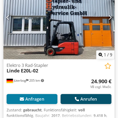
1
/
9
Elektro 3 Rad-Stapler
Linde
E20L-02
24.900 €
Jüterbog
205 km
VB zzgl. MwSt.
Anfragen
Anrufen
Zustand:
gebraucht
, Funktionsfähigkeit:
voll
funktionsfähig
, Baujahr:
2017
, Betriebsstunden:
9.418 h
,