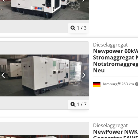
1
/
3
Dieselaggregat
Newpower 60kW
Stromaggregat
Notstromaggreg
Neu
Hamburg
263 km
1
/
7
Dieselaggregat
NewPower
NWK6
Generator FAW