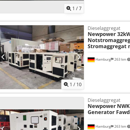
1
/
7
Dieselaggregat
Newpower 32kW
Notstromaggreg
Stromaggregat m
Hamburg
263 km
1
/
10
Dieselaggregat
Newpower
NWK6
Generator Fawd
Hamburg
263 km