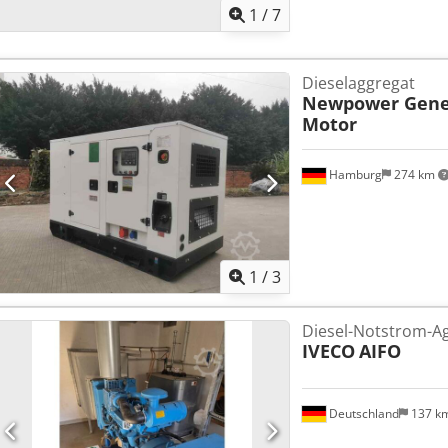
1
/
7
Dieselaggregat
Newpower Gene
Motor
Hamburg
274 km
1
/
3
Diesel-Notstrom-A
IVECO
AIFO
Deutschland
137 k