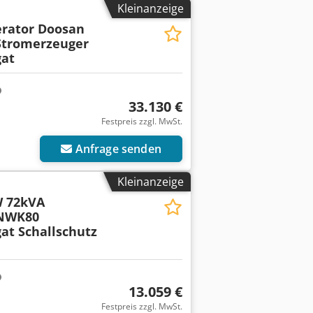
Kleinanzeige
rator Doosan
tromerzeuger
at
33.130 €
Festpreis zzgl. MwSt.
Anfrage senden
Kleinanzeige
 72kVA
NWK80
at Schallschutz
13.059 €
Festpreis zzgl. MwSt.