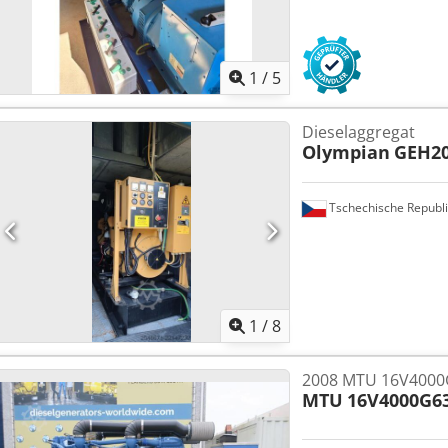
1
/
5
Dieselaggregat
Olympian
GEH2
Tschechische Republi
1
/
8
2008 MTU 16V4000G
MTU
16V4000G6