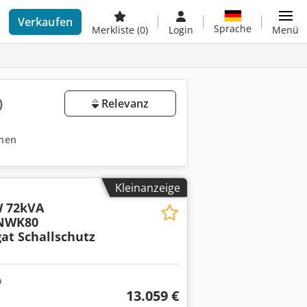
Verkaufen
Sprache
Merkliste
(0)
Login
Menü
)
Relevanz
rnen
Kleinanzeige
 72kVA
NWK80
at Schallschutz
13.059 €