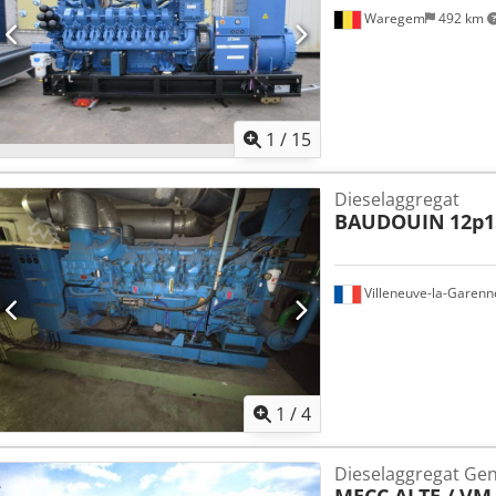
Waregem
492 km
1
/
15
Dieselaggregat
BAUDOUIN
12p1
Villeneuve-la-Garenn
1
/
4
Dieselaggregat Ge