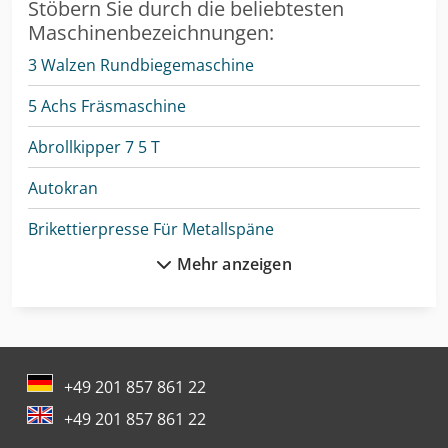
Stöbern Sie durch die beliebtesten
Maschinenbezeichnungen:
3 Walzen Rundbiegemaschine
5 Achs Fräsmaschine
Abrollkipper 7 5 T
Autokran
Brikettierpresse Für Metallspäne
Mehr anzeigen
Bundeswehr
Cnc-Gravier- Und Fräsmaschine
Drahtricht- Und Abschneidemaschine
+49 201 857 861 22
Enthaarungsmaschine Für Schweine
+49 201 857 861 22
Gabelstapler Diesel