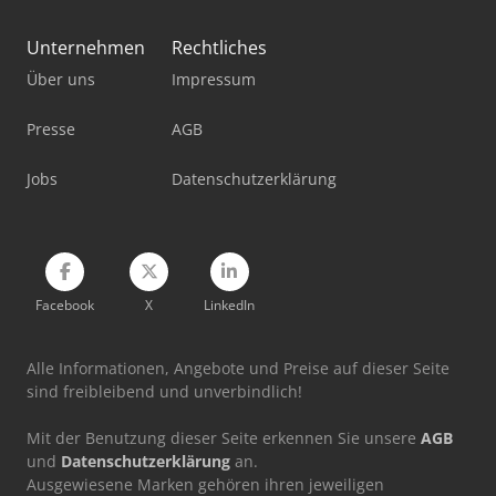
Säge Spalt Automat
Unternehmen
Rechtliches
Werkstatt-Auflösung
Über uns
Impressum
Werkstattpresse 100 T
Presse
AGB
Werkzeug-Einstell- Und Messgerät
Jobs
Datenschutzerklärung
Facebook
X
LinkedIn
Alle Informationen, Angebote und Preise auf dieser Seite
sind freibleibend und unverbindlich!
Mit der Benutzung dieser Seite erkennen Sie unsere
AGB
und
Datenschutzerklärung
an.
Ausgewiesene Marken gehören ihren jeweiligen