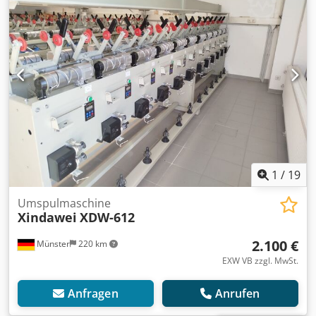
1
/
19
Umspulmaschine
Xindawei
XDW-612
2.100 €
Münster
220 km
EXW VB zzgl. MwSt.
Anfragen
Anrufen