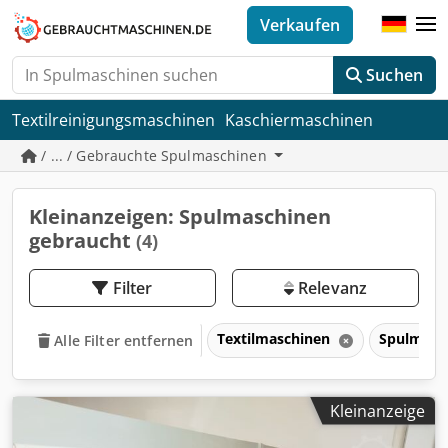
Verkaufen
Suchen
Textilreinigungsmaschinen
Kaschiermaschinen
/ ... / Gebrauchte Spulmaschinen
Kleinanzeigen: Spulmaschinen
gebraucht
(4)
Filter
Relevanz
Textilmaschinen
Spulmasc
Alle Filter entfernen
Kleinanzeige