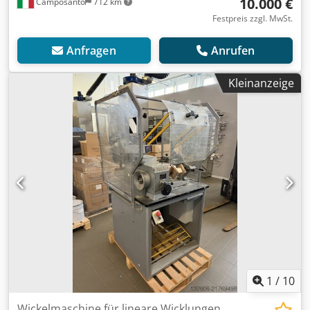
10.000 €
Camposanto
712 km
Festpreis zzgl. MwSt.
Anfragen
Anrufen
Kleinanzeige
1
/
10
Wickelmaschine für lineare Wicklungen