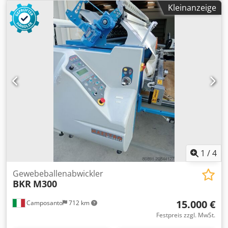
Kleinanzeige
1
/
4
Gewebeballenabwickler
BKR
M300
15.000 €
Camposanto
712 km
Festpreis zzgl. MwSt.