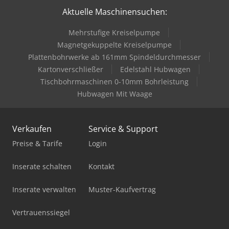
Aktuelle Maschinensuchen:
Gabelstapler Elektro
Mehrstufige Kreiselpumpe
Holz Cnc
Magnetgekuppelte Kreiselpumpe
Holz Schredder
Plattenbohrwerke ab 161mm Spindeldurchmesser
Kartonverschließer
Edelstahl Hubwagen
Ladekran
Tischbohrmaschinen 0-10mm Bohrleistung
Hubwagen Mit Waage
Mercdes 1113
Mobiles Sägewerk
Verkaufen
Service & Support
Pick-And-Place-Roboter
Preise & Tarife
Login
Spülmaschine
Inserate schalten
Kontakt
Standbodenbeutel-Füll- Und Verschließmaschine
Inserate verwalten
Muster-Kaufvertrag
Stromaggregat 200 Kva
Vertrauenssiegel
Stromerzeuger Diesel