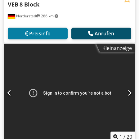
VEB
8 Block
Norderstedt
286 km
Preisinfo
Anrufen
Kleinanzeige
1
/
20