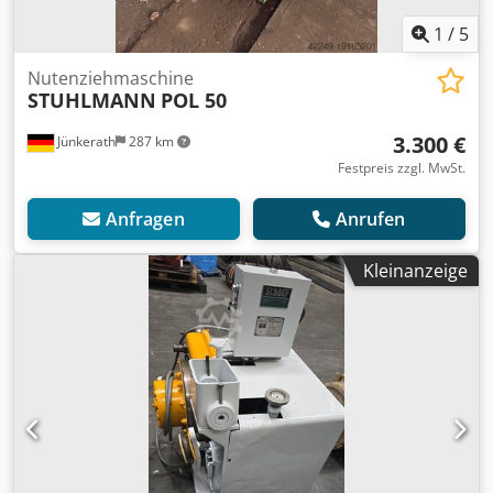
1
/
5
Nutenziehmaschine
STUHLMANN
POL 50
3.300 €
Jünkerath
287 km
Festpreis zzgl. MwSt.
Anfragen
Anrufen
Kleinanzeige