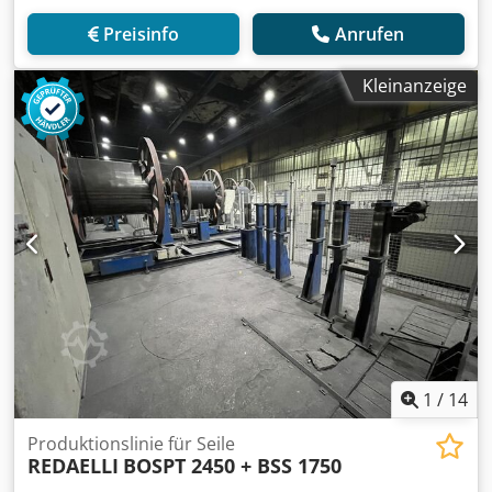
Preisinfo
Anrufen
Kleinanzeige
1
/
14
Produktionslinie für Seile
REDAELLI
BOSPT 2450 + BSS 1750