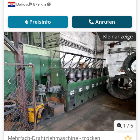
Đakovo
879 km
Preisinfo
Anrufen
Kleinanzeige
1
/
6
Mehrfach-Drahtziehmaschine - trocken