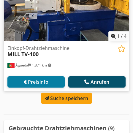
1
/
4
Einkopf-Drahtziehmaschine
MILL
TV-100
Águeda
1.871 km
Preisinfo
Anrufen
Suche speichern
Gebrauchte Drahtziehmaschinen
(9)