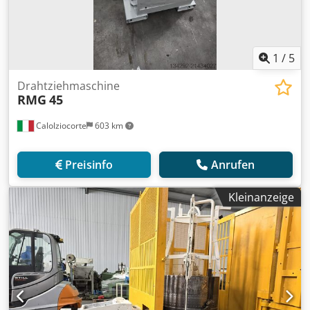
1
/
5
Drahtziehmaschine
RMG
45
Calolziocorte
603 km
Preisinfo
Anrufen
Kleinanzeige