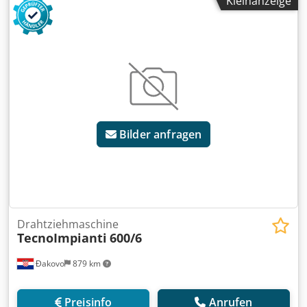
Kleinanzeige
Bilder anfragen
Drahtziehmaschine
TecnoImpianti
600/6
Đakovo
879 km
Preisinfo
Anrufen