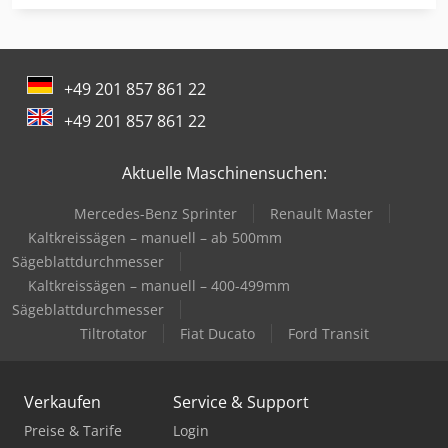
Drahtricht- Und Abschneidemaschine
Enthaarungsmaschine Für Schweine
+49 201 857 861 22
Feuerwehr
+49 201 857 861 22
Gabelstapler Diesel
Aktuelle Maschinensuchen:
Gabelstapler Elektro
Mercedes-Benz Sprinter
Renault Master
Holz Cnc
Kaltkreissägen – manuell – ab 500mm
Hubwagen Manuell
Sägeblattdurchmesser
Kaltkreissägen – manuell – 400-499mm
Ladekran
Sägeblattdurchmesser
Tiltrotator
Fiat Ducato
Ford Transit
Mercdes 1113
Mig Mag Schweißgerät
Verkaufen
Service & Support
Mobiles Sägewerk
Preise & Tarife
Login