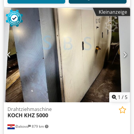
Kleinanzeige
1
/
5
Drahtziehmaschine
KOCH
KHZ 5000
Đakovo
879 km