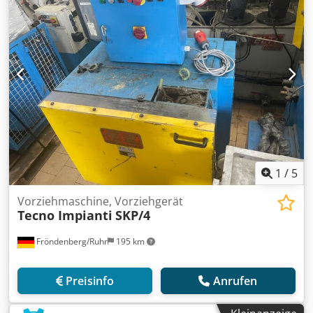
1
/
5
Vorziehmaschine, Vorziehgerät
Tecno Impianti
SKP/4
Fröndenberg/Ruhr
195 km
Preisinfo
Anrufen