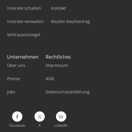
Pick-And-Place-Roboter
Inserate schalten
Kontakt
Standbodenbeutel-Füll- Und Verschließmaschine
Inserate verwalten
Muster-Kaufvertrag
Stromaggregat 200 Kva
Vertrauenssiegel
Stromerzeuger Diesel
Trafo 20 Kv
Unternehmen
Rechtliches
Werkstatt-Auflösung
Über uns
Impressum
Werkstattpresse 100 T
Presse
AGB
Werkzeug-Einstell- Und Messgerät
Jobs
Datenschutzerklärung
Facebook
X
LinkedIn