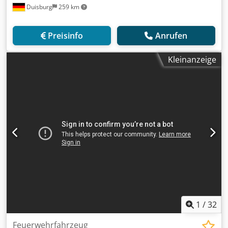
Duisburg
259 km
Preisinfo
Anrufen
Kleinanzeige
1
/
32
Feuerwehrfahrzeug