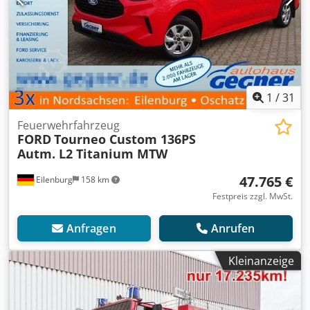
1
/
31
Feuerwehrfahrzeug
FORD
Tourneo Custom 136PS
Autm. L2 Titanium MTW
47.765 €
Eilenburg
158 km
Festpreis zzgl. MwSt.
Anfragen
Anrufen
Kleinanzeige