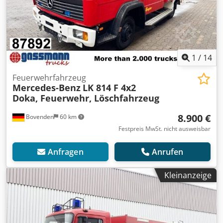
1
/
14
Feuerwehrfahrzeug
Mercedes-Benz
LK 814 F 4x2
Doka, Feuerwehr, Löschfahrzeug
8.900 €
Bovenden
60 km
Festpreis MwSt. nicht ausweisbar
Anfragen
Anrufen
Kleinanzeige