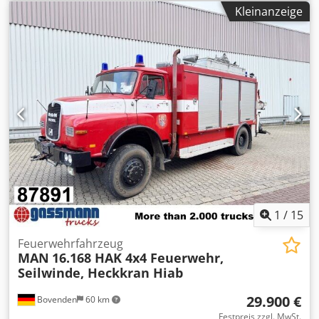
Kleinanzeige
1
/
15
Feuerwehrfahrzeug
MAN
16.168 HAK 4x4 Feuerwehr,
Seilwinde, Heckkran Hiab
29.900 €
Bovenden
60 km
Festpreis zzgl. MwSt.