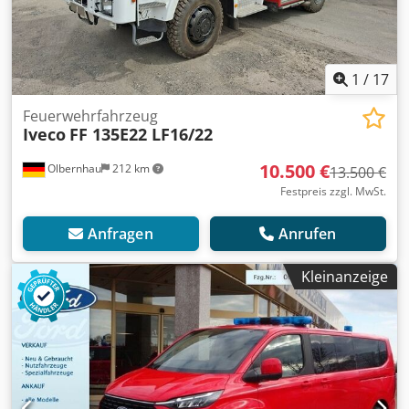
1
/
17
Feuerwehrfahrzeug
Iveco
FF 135E22 LF16/22
10.500 €
Olbernhau
212 km
13.500 €
Festpreis zzgl. MwSt.
Anfragen
Anrufen
Kleinanzeige