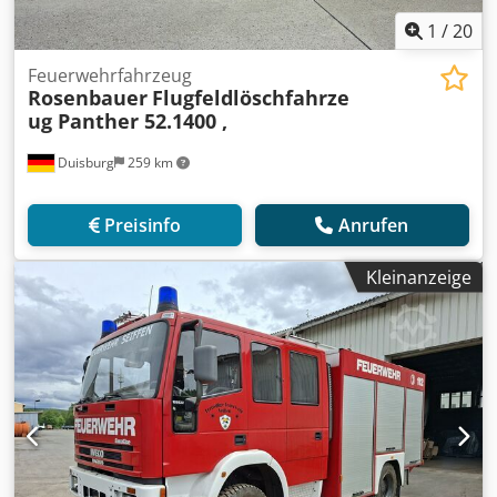
1
/
20
Feuerwehrfahrzeug
Rosenbauer
Flugfeldlöschfahrze
ug Panther 52.1400 ,
Duisburg
259 km
Preisinfo
Anrufen
Kleinanzeige