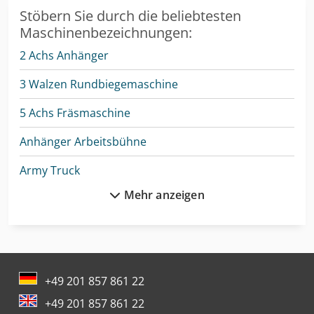
Stöbern Sie durch die beliebtesten
Maschinenbezeichnungen:
2 Achs Anhänger
3 Walzen Rundbiegemaschine
5 Achs Fräsmaschine
Anhänger Arbeitsbühne
Army Truck
Mehr anzeigen
Autokran
Bundeswehr
Cnc-Gravier- Und Fräsmaschine
+49 201 857 861 22
Drahtricht- Und Abschneidemaschine
+49 201 857 861 22
Feuerwehr