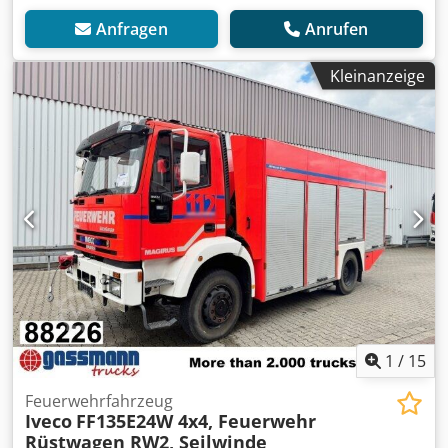
Anfragen
Anrufen
Kleinanzeige
1
/
15
Feuerwehrfahrzeug
Iveco
FF135E24W 4x4, Feuerwehr
Rüstwagen RW2, Seilwinde