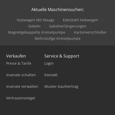
Aktuelle Maschinensuchen:
Gabelstapler Diesel
Hubwagen Mit Waage
Edelstahl Hubwagen
Hubwagen Manuell
Gabeln
Gabelverlängerungen
Ladekran
Magnetgekuppelte Kreiselpumpe
Kartonverschließer
Mehrstufige Kreiselpumpe
Mercdes 1113
Mobiles Sägewerk
Verkaufen
Service & Support
Pick-And-Place-Roboter
Preise & Tarife
Login
Standbodenbeutel-Füll- Und Verschließmaschine
Inserate schalten
Kontakt
Stromaggregat 200 Kva
Inserate verwalten
Muster-Kaufvertrag
Stromerzeuger Diesel
Vertrauenssiegel
Trafo 20 Kv