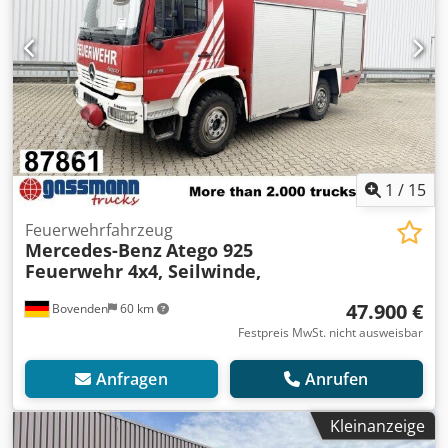
1
/
15
Feuerwehrfahrzeug
Mercedes-Benz
Atego 925
Feuerwehr 4x4, Seilwinde,
47.900 €
Bovenden
60 km
Festpreis MwSt. nicht ausweisbar
Anfragen
Anrufen
Kleinanzeige