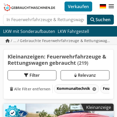
Verkaufen
Suchen
LKW mit Sonderaufbauten
LKW Fahrgestell
/ ... / Gebrauchte Feuerwehrfahrzeuge & Rettungswagen
Kleinanzeigen: Feuerwehrfahrzeuge &
Rettungswagen gebraucht
(219)
Filter
Relevanz
Kommunaltechnik
Feuerw
Alle Filter entfernen
Kleinanzeige