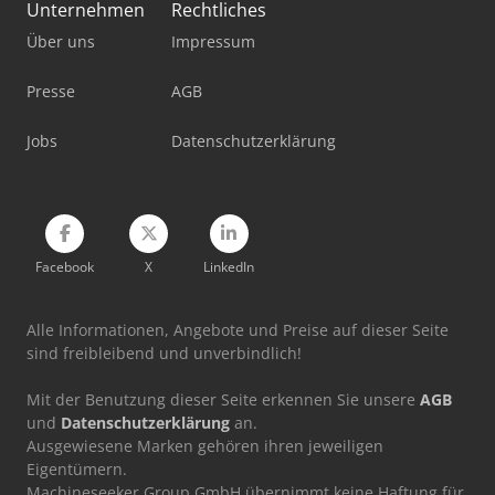
Unfall
Unternehmen
Rechtliches
Über uns
Impressum
Viehtransporter
Werkstatt-Auflösung
Presse
AGB
Werkstattpresse 100 T
Jobs
Datenschutzerklärung
Werkzeug-Einstell- Und Messgerät
Facebook
X
LinkedIn
Alle Informationen, Angebote und Preise auf dieser Seite
sind freibleibend und unverbindlich!
Mit der Benutzung dieser Seite erkennen Sie unsere
AGB
und
Datenschutzerklärung
an.
Ausgewiesene Marken gehören ihren jeweiligen
Eigentümern.
Machineseeker Group GmbH übernimmt keine Haftung für