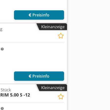
Preisinfo
Kleinanzeige
kg
m
Preisinfo
Kleinanzeige
 Stück
 RIM 5.00 S -12
m