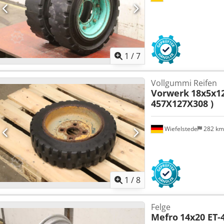
1
/
7
Vollgummi Reifen
Vorwerk
18x5x12
457X127X308 )
Wiefelstede
282 k
1
/
8
Felge
Mefro
14x20 ET-