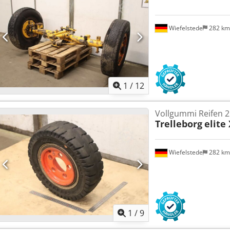
Wiefelstede
282 k
1
/
12
Vollgummi Reifen 2
Trelleborg
elite
Wiefelstede
282 k
1
/
9