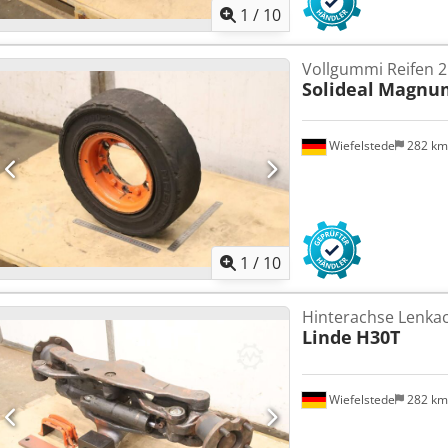
1
/
10
Vollgummi Reifen 2
Solideal
Magnum
Wiefelstede
282 k
1
/
10
Hinterachse Lenka
Linde
H30T
Wiefelstede
282 k