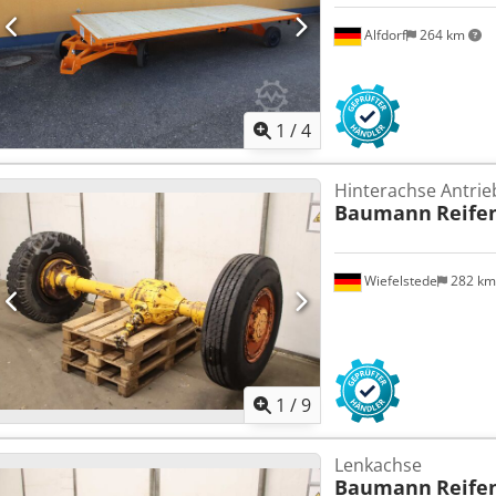
Alfdorf
264 km
1
/
4
Hinterachse Antri
Baumann
Reife
Wiefelstede
282 k
1
/
9
Lenkachse
Baumann
Reife