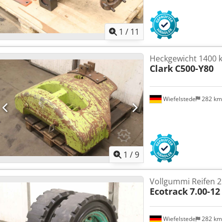
1
/
11
Heckgewicht 1400 
Clark
C500-Y80
Wiefelstede
282 k
1
/
9
Vollgummi Reifen 2
Ecotrack
7.00-12
Wiefelstede
282 k