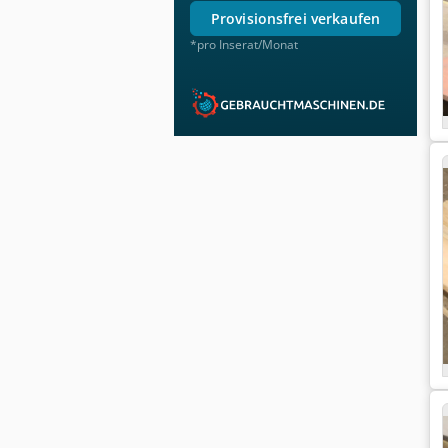
provisionsfrei verkaufen
*pro Inserat/Monat