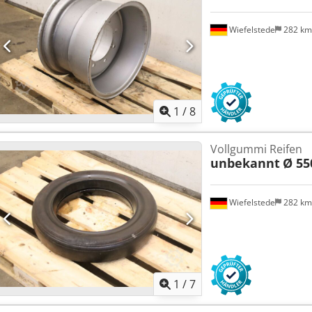
Wiefelstede
282 k
1
/
8
Vollgummi Reifen
unbekannt
Ø 55
Wiefelstede
282 k
1
/
7