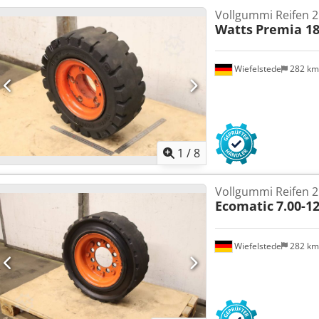
Vollgummi Reifen 2
Watts
Premia 18
Wiefelstede
282 k
1
/
8
Vollgummi Reifen 2
Ecomatic
7.00-1
Wiefelstede
282 k