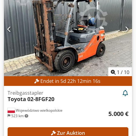
1
/
10
Endet in
5
d
22
h
12
min
14
s
Treibgasstapler
Toyota
02-8FGF20
Województwo wielkopolskie
5.000 €
523 km
Zur Auktion