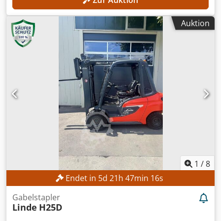
Auktion
1
/
8
Endet in
5
d
21
h
47
min
14
s
Gabelstapler
Linde
H25D