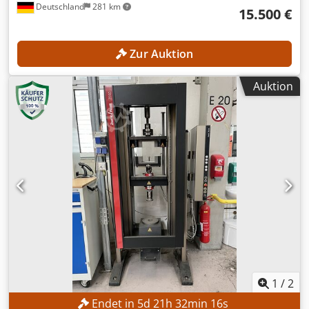
Deutschland
281 km
15.500 €
Zur Auktion
Auktion
1
/
2
Endet in
5
d
21
h
32
min
14
s