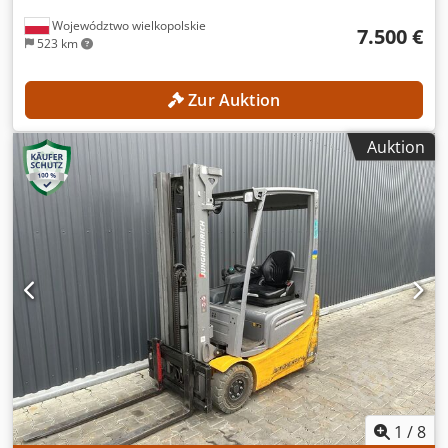
Województwo wielkopolskie
7.500 €
523 km
Zur Auktion
Auktion
1
/
8