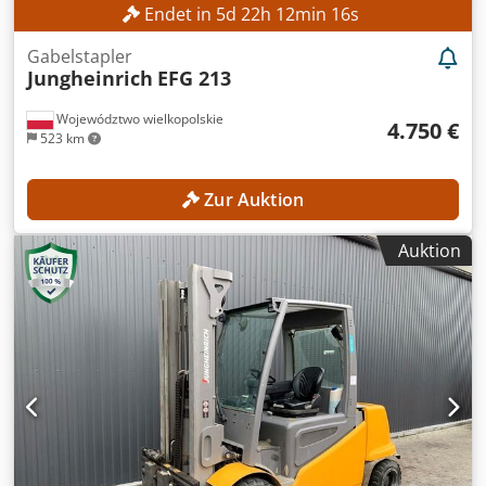
Endet in
5
d
22
h
12
min
14
s
Gabelstapler
Jungheinrich
EFG 213
Województwo wielkopolskie
4.750 €
523 km
Zur Auktion
Auktion