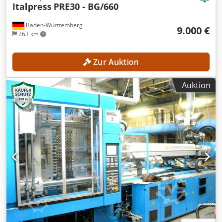
Italpress
PRE30 - BG/660
Baden-Württemberg
9.000 €
263 km
Zur Auktion
Auktion