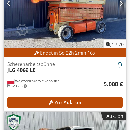
1
/
20
Endet in
5
d
22
h
2
min
14
s
Scherenarbeitsbühne
JLG
4069 LE
Województwo wielkopolskie
5.000 €
523 km
Zur Auktion
Auktion