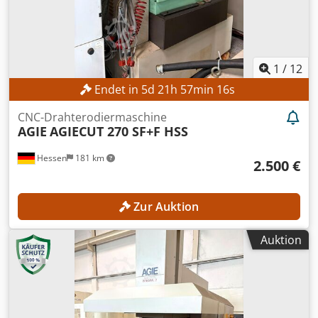
1
/
12
Endet in
5
d
21
h
57
min
14
s
CNC-Drahterodiermaschine
AGIE
AGIECUT 270 SF+F HSS
Hessen
181 km
2.500 €
Zur Auktion
Auktion