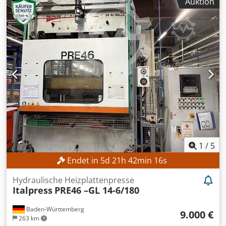
Auktion
1
/
5
Endet in
5
d
21
h
42
min
14
s
Hydraulische Heizplattenpresse
Italpress
PRE46 –GL 14-6/180
Baden-Württemberg
9.000 €
263 km