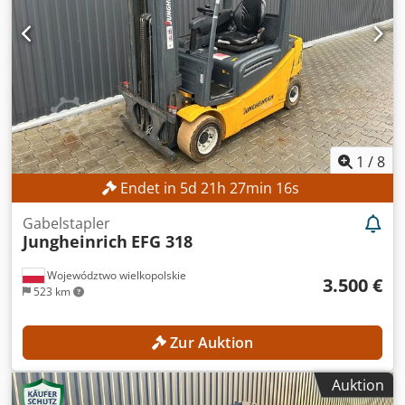
1
/
8
Endet in
5
d
21
h
27
min
14
s
Gabelstapler
Jungheinrich
EFG 318
Województwo wielkopolskie
3.500 €
523 km
Zur Auktion
Auktion