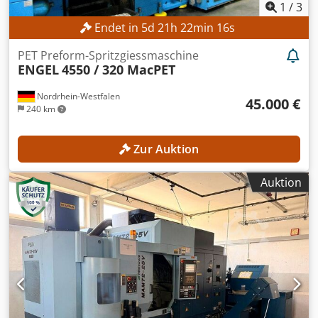
1
/
3
Endet in
5
d
21
h
22
min
14
s
PET Preform-Spritzgiessmaschine
ENGEL
4550 / 320 MacPET
Nordrhein-Westfalen
45.000 €
240 km
Zur Auktion
Auktion