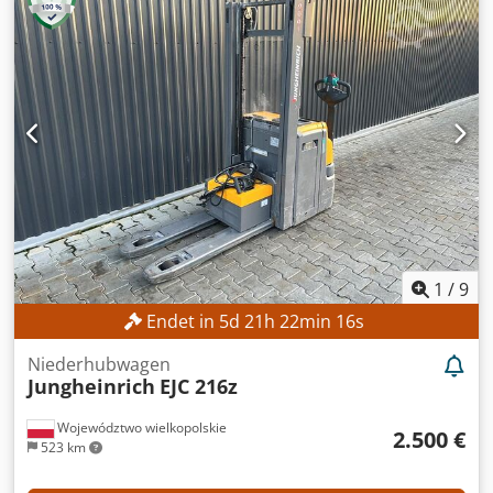
1
/
9
Endet in
5
d
21
h
22
min
14
s
Niederhubwagen
Jungheinrich
EJC 216z
Województwo wielkopolskie
2.500 €
523 km