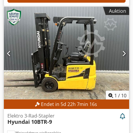
Auktion
1
/
10
Endet in
5
d
22
h
7
min
14
s
Elektro 3-Rad-Stapler
Hyundai
10BTR-9
Województwo wielkopolskie