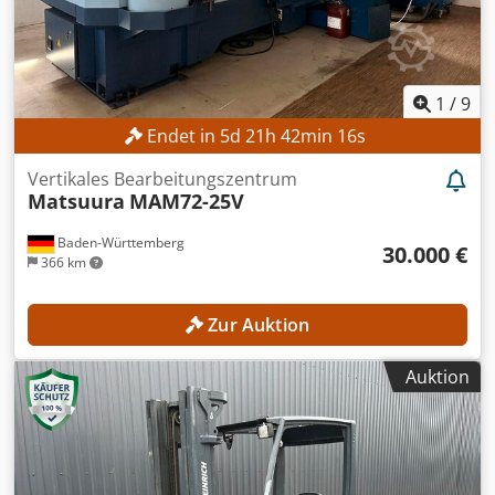
1
/
9
Endet in
5
d
21
h
42
min
14
s
Vertikales Bearbeitungszentrum
Matsuura
MAM72-25V
Baden-Württemberg
30.000 €
366 km
Zur Auktion
Auktion