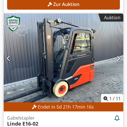
Zur Auktion
Auktion
1
/
11
Endet in
5
d
21
h
17
min
14
s
Gabelstapler
Linde
E16-02