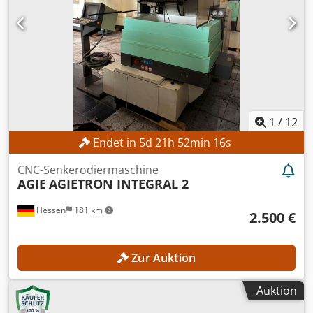
1
/
12
Endet in
5
d
21
h
52
min
14
s
CNC-Senkerodiermaschine
AGIE
AGIETRON INTEGRAL 2
Hessen
181 km
2.500 €
Zur Auktion
Auktion