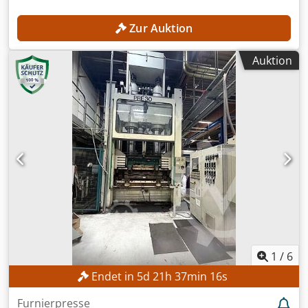
Zur Auktion
Auktion
1
/
6
Endet in
5
d
21
h
37
min
14
s
Furnierpresse