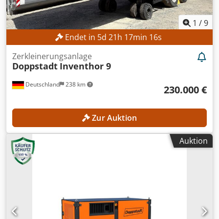
1
/
9
Endet in
5
d
21
h
17
min
14
s
Zerkleinerungsanlage
Doppstadt
Inventhor 9
Deutschland
238 km
230.000 €
Zur Auktion
Auktion