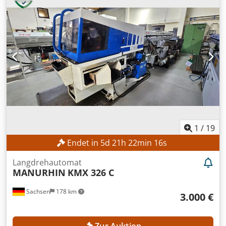
1
/
19
Endet in
5
d
21
h
22
min
14
s
Langdrehautomat
MANURHIN
KMX 326 C
Sachsen
178 km
3.000 €
Zur Auktion