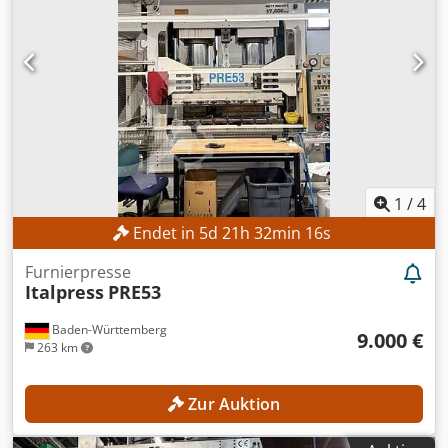
1
/
4
Endet in
5
d
21
h
32
min
14
s
Furnierpresse
Italpress
PRE53
Baden-Württemberg
9.000 €
263 km
Zur Auktion