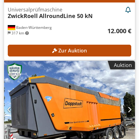
Universalprüfmaschine
ZwickRoell
AllroundLine 50 kN
Baden-Württemberg
12.000 €
317 km
Zur Auktion
Auktion