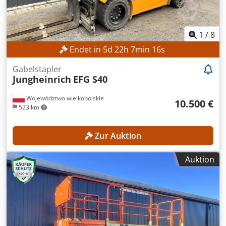
1
/
8
Endet in
5
d
22
h
7
min
14
s
Gabelstapler
Jungheinrich
EFG S40
Województwo wielkopolskie
10.500 €
523 km
Zur Auktion
Auktion