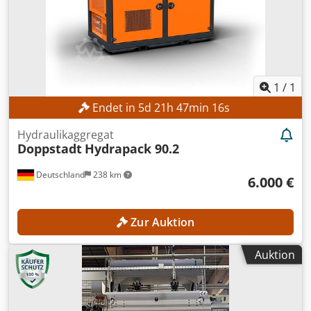
1
/
1
Endet in
5
d
21
h
47
min
14
s
Hydraulikaggregat
Doppstadt
Hydrapack 90.2
Deutschland
238 km
6.000 €
Zur Auktion
Auktion