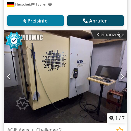
Herscheid
188 km
Preisinfo
Anrufen
Kleinanzeige
1
/
7
AGIE Agiecut Challenge 2