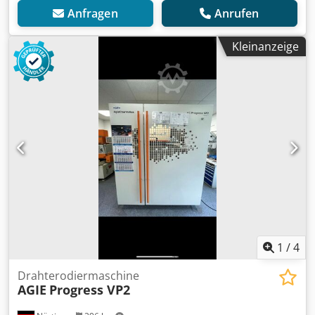
Anfragen
Anrufen
Kleinanzeige
1
/
4
Drahterodiermaschine
AGIE
Progress VP2