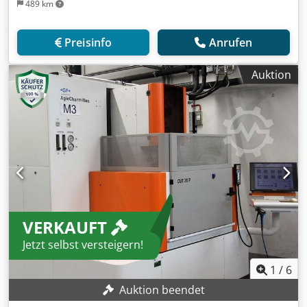
489 km
Preisinfo
Anrufen
Auktion
VERKAUFT
Jetzt selbst versteigern!
1
/
6
Auktion beendet