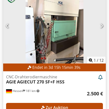
1
/
12
Endet in
3
d
15
h
15
min
37
s
CNC-Drahterodiermaschine
AGIE
AGIECUT 270 SF+F HSS
Hessen
181 km
2.500 €
Zur Auktion