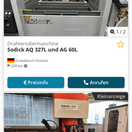
1
/
2
Drahterodiermaschine
Sodick
AQ 327L und AG 60L
Schwäbisch Gmünd
269 km
Preisinfo
Anrufen
Kleinanzeige