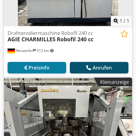
1
/
1
Drahterodiermaschine Robofil 240 cc
AGIE CHARMILLES
Robofil 240 cc
Neuweiler
312 km
Preisinfo
Anrufen
Kleinanzeige