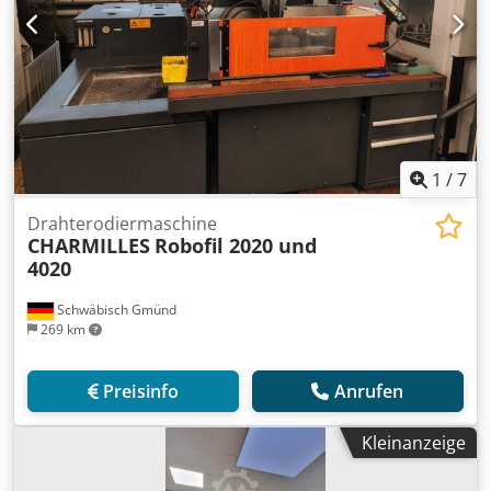
1
/
7
Drahterodiermaschine
CHARMILLES
Robofil 2020 und
4020
Schwäbisch Gmünd
269 km
Preisinfo
Anrufen
Kleinanzeige