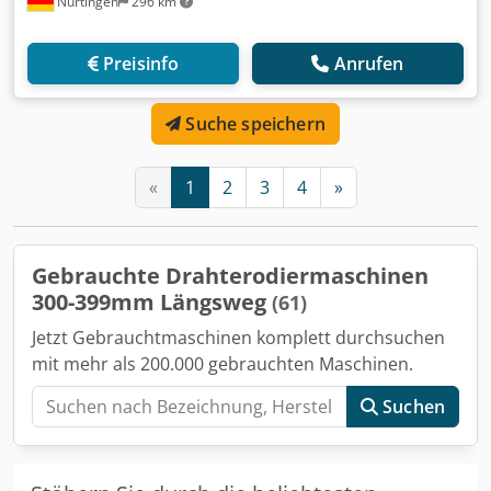
Nürtingen
296 km
Preisinfo
Anrufen
Suche speichern
«
1
2
3
4
»
Gebrauchte Drahterodiermaschinen
300-399mm Längsweg
(61)
Jetzt Gebrauchtmaschinen komplett durchsuchen
mit mehr als 200.000 gebrauchten Maschinen.
Suchen