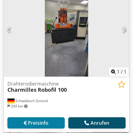
1
/
1
Drahterodiermaschine
Charmilles
Robofil 100
Schwäbisch Gmünd
269 km
Preisinfo
Anrufen