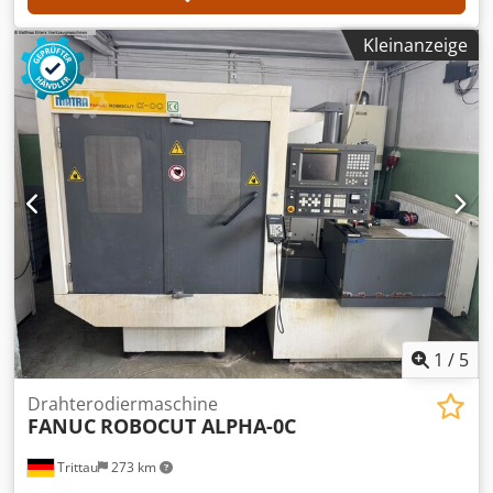
Kleinanzeige
1
/
5
Drahterodiermaschine
FANUC
ROBOCUT ALPHA-0C
Trittau
273 km