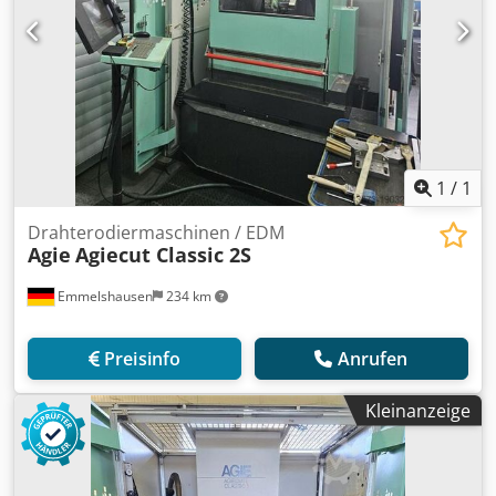
1
/
1
Drahterodiermaschinen / EDM
Agie
Agiecut Classic 2S
Emmelshausen
234 km
Preisinfo
Anrufen
Kleinanzeige