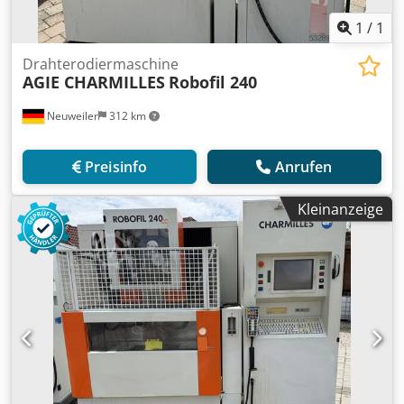
1
/
1
Drahterodiermaschine
AGIE CHARMILLES
Robofil 240
Neuweiler
312 km
Preisinfo
Anrufen
Kleinanzeige