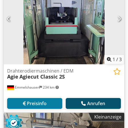
1
/
3
Drahterodiermaschinen / EDM
Agie
Agiecut Classic 2S
Emmelshausen
234 km
Preisinfo
Anrufen
Kleinanzeige