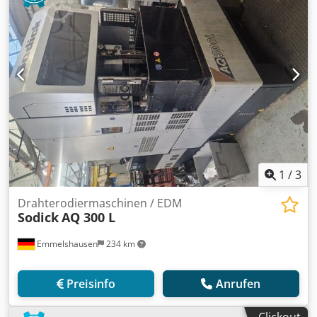
1
/
3
Drahterodiermaschinen / EDM
Sodick
AQ 300 L
Emmelshausen
234 km
Preisinfo
Anrufen
Clickout