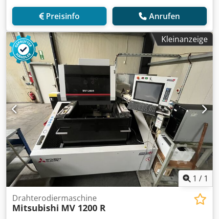
Preisinfo
Anrufen
Kleinanzeige
1
/
1
Drahterodiermaschine
Mitsubishi
MV 1200 R