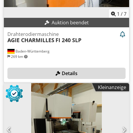
1
/
7
Auktion beendet
Drahterodiermaschine
AGIE CHARMILLES
FI 240 SLP
Baden-Württemberg
269 km
Details
Kleinanzeige