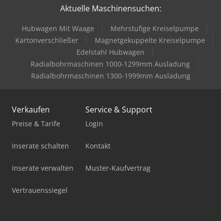
Aktuelle Maschinensuchen:
Hubwagen Manuell
Hubwagen Mit Waage
Mehrstufige Kreiselpumpe
Ladekran
Kartonverschließer
Magnetgekuppelte Kreiselpumpe
Lagun L 1400
Edelstahl Hubwagen
Radialbohrmaschinen 1000-1299mm Ausladung
Mercdes 1113
Radialbohrmaschinen 1300-1999mm Ausladung
Mig Mag Schweißgerät
Verkaufen
Service & Support
Mobiles Sägewerk
Preise & Tarife
Login
Pick-And-Place-Roboter
Inserate schalten
Kontakt
Rema Bohrmaschine
Inserate verwalten
Muster-Kaufvertrag
Standbodenbeutel-Füll- Und Verschließmaschine
Vertrauenssiegel
Stromaggregat 200 Kva
Säge Spalt Automat