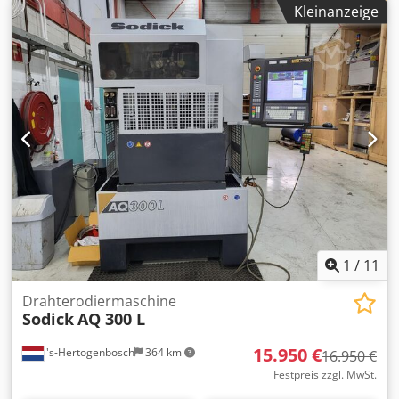
Kleinanzeige
1
/
11
Drahterodiermaschine
Sodick
AQ 300 L
15.950 €
's-Hertogenbosch
364 km
16.950 €
Festpreis zzgl. MwSt.