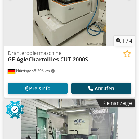
1
/
4
Drahterodiermaschine
GF AgieCharmilles
CUT 2000S
Nürtingen
296 km
Preisinfo
Anrufen
Kleinanzeige