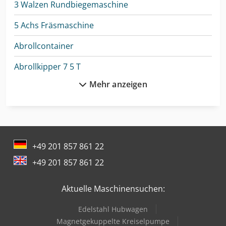
3 Walzen Rundbiegemaschine
5 Achs Fräsmaschine
Abrollcontainer
Abrollkipper 7 5 T
Mehr anzeigen
Anhänger Arbeitsbühne
Autokran
Betonmischer
+49 201 857 861 22
Bundeswehr
+49 201 857 861 22
Cnc-Gravier- Und Fräsmaschine
Aktuelle Maschinensuchen:
Drahtricht- Und Abschneidemaschine
Edelstahl Hubwagen
Elektro Hubwagen
Magnetgekuppelte Kreiselpumpe