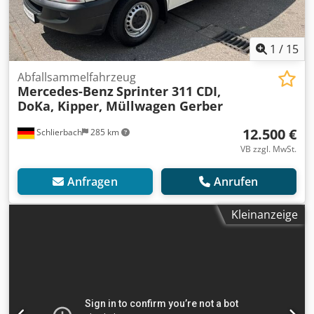
1
/
15
Abfallsammelfahrzeug
Mercedes-Benz
Sprinter 311 CDI,
DoKa, Kipper, Müllwagen Gerber
12.500 €
Schlierbach
285 km
VB zzgl. MwSt.
Anfragen
Anrufen
Kleinanzeige