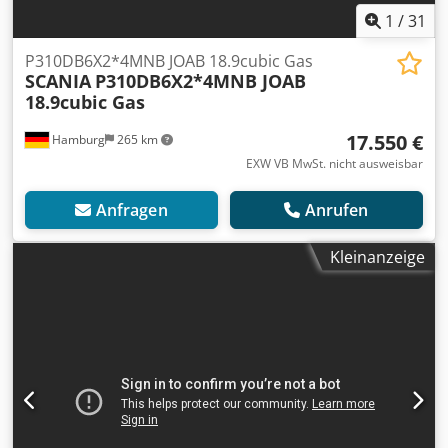
1
/
31
P310DB6X2*4MNB JOAB 18.9cubic Gas
SCANIA
P310DB6X2*4MNB JOAB
18.9cubic Gas
17.550 €
Hamburg
265 km
EXW VB MwSt. nicht ausweisbar
Anfragen
Anrufen
Kleinanzeige