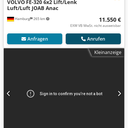
VOLVO
FE-320 6x2 Lift/Lenk
Luft/Luft JOAB Anac
11.550 €
Hamburg
265 km
EXW VB MwSt. nicht ausweisbar
Anfragen
Anrufen
Kleinanzeige