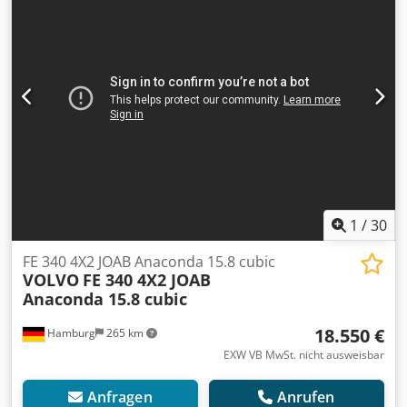
1
/
30
FE 340 4X2 JOAB Anaconda 15.8 cubic
VOLVO
FE 340 4X2 JOAB
Anaconda 15.8 cubic
18.550 €
Hamburg
265 km
EXW VB MwSt. nicht ausweisbar
Anfragen
Anrufen