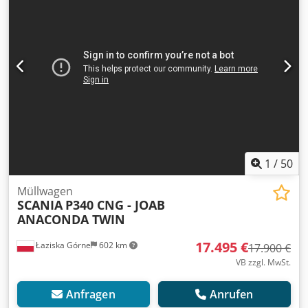
1
/
50
Müllwagen
SCANIA
P340 CNG - JOAB
ANACONDA TWIN
17.495 €
Łaziska Górne
602 km
17.900 €
VB zzgl. MwSt.
Anfragen
Anrufen