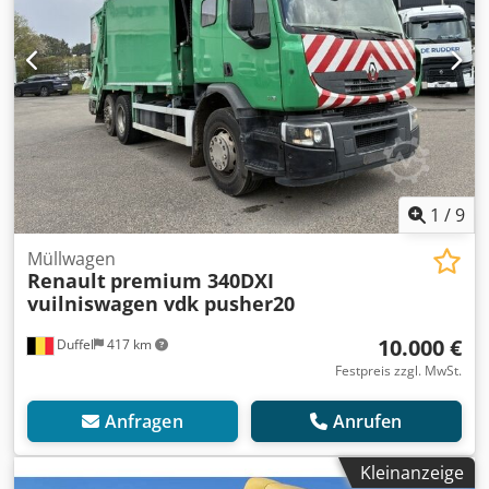
1
/
9
Müllwagen
Renault
premium 340DXI
vuilniswagen vdk pusher20
10.000 €
Duffel
417 km
Festpreis zzgl. MwSt.
Anfragen
Anrufen
Kleinanzeige