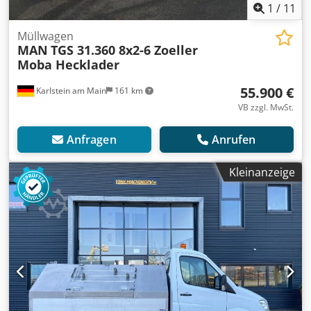
1
/
11
Müllwagen
MAN
TGS 31.360 8x2-6 Zoeller
Moba Hecklader
55.900 €
Karlstein am Main
161 km
VB zzgl. MwSt.
Anfragen
Anrufen
Kleinanzeige