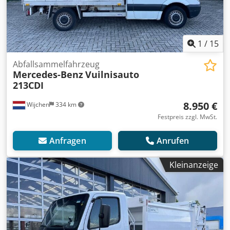
1
/
15
Abfallsammelfahrzeug
Mercedes-Benz
Vuilnisauto
213CDI
8.950 €
Wijchen
334 km
Festpreis zzgl. MwSt.
Anfragen
Anrufen
Kleinanzeige