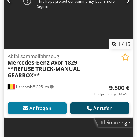
1
/
15
Abfallsammelfahrzeug
Mercedes-Benz
Axor 1829
**REFUSE TRUCK-MANUAL
GEARBOX**
9.500 €
Herentals
395 km
Festpreis zzgl. MwSt.
Anfragen
Anrufen
Kleinanzeige