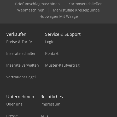
Feuerwehr
Briefumschlagmaschinen
Kartonverschließer
Webmaschinen
Mehrstufige Kreiselpumpe
Gabelstapler Diesel
Hubwagen Mit Waage
Holz Schredder
Verkaufen
Service & Support
Hubwagen Manuell
Preise & Tarife
Login
Hubwagen Mit Waage
Inserate schalten
Kontakt
Ladekran
Inserate verwalten
Muster-Kaufvertrag
Mobiles Sägewerk
Vertrauenssiegel
Pick-And-Place-Roboter
Pkw Anhänger
Unternehmen
Rechtliches
Standbodenbeutel-Füll- Und Verschließmaschine
Über uns
Impressum
Werkstatt-Auflösung
Presse
AGB