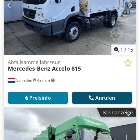
1
/
15
Abfallsammelfahrzeug
Mercedes-Benz
Accelo 815
Schiedam
427 km
Preisinfo
Anrufen
Kleinanzeige