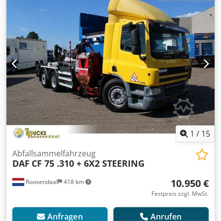
1
/
15
Abfallsammelfahrzeug
DAF
CF 75 .310 + 6X2 STEERING
10.950 €
Roosendaal
418 km
Festpreis zzgl. MwSt.
Anfragen
Anrufen