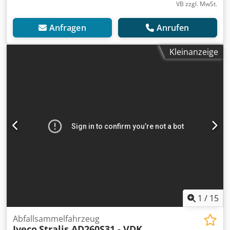
VB zzgl. MwSt.
Anfragen
Anrufen
Kleinanzeige
1
/
15
Abfallsammelfahrzeug
Iveco
Stralis AD260S31 - VDK