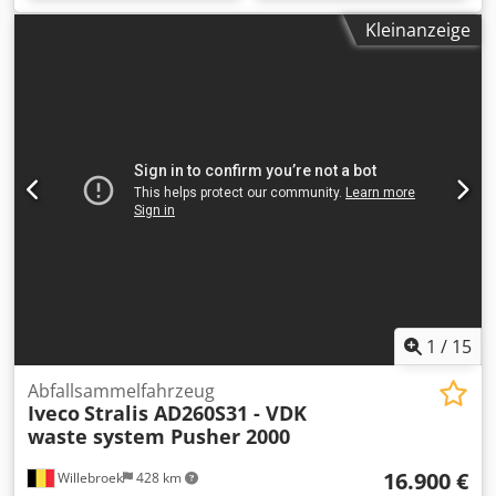
Kleinanzeige
1
/
15
Abfallsammelfahrzeug
Iveco
Stralis AD260S31 - VDK
waste system Pusher 2000
16.900 €
Willebroek
428 km