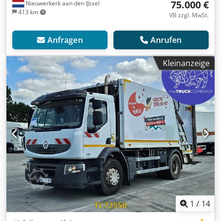
75.000 €
Nieuwerkerk aan den IJssel
413 km
VB zzgl. MwSt.
Anfragen
Anrufen
Kleinanzeige
1
/
14