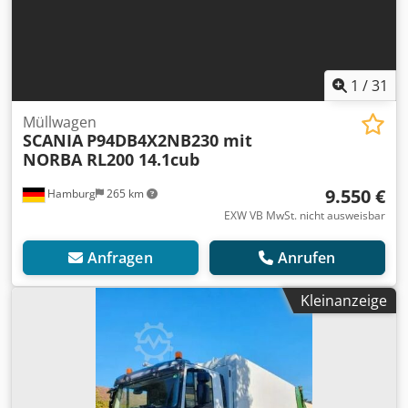
1
/
31
Müllwagen
SCANIA
P94DB4X2NB230 mit
NORBA RL200 14.1cub
9.550 €
Hamburg
265 km
EXW VB MwSt. nicht ausweisbar
Anfragen
Anrufen
Kleinanzeige