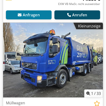
EXW VB MwSt. nicht ausweisbar
Anfragen
Anrufen
Kleinanzeige
1
/
33
Müllwagen