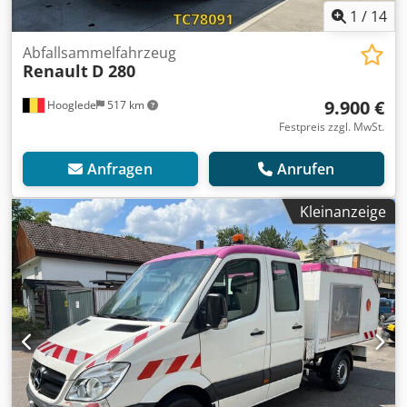
1
/
14
Abfallsammelfahrzeug
Renault
D 280
9.900 €
Hooglede
517 km
Festpreis zzgl. MwSt.
Anfragen
Anrufen
Kleinanzeige