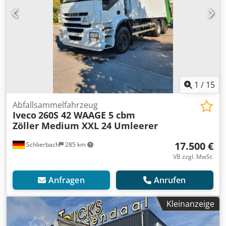
1
/
15
Abfallsammelfahrzeug
Iveco
260S 42 WAAGE 5 cbm
Zöller Medium XXL 24 Umleerer
17.500 €
Schlierbach
285 km
VB zzgl. MwSt.
Anfragen
Anrufen
Kleinanzeige