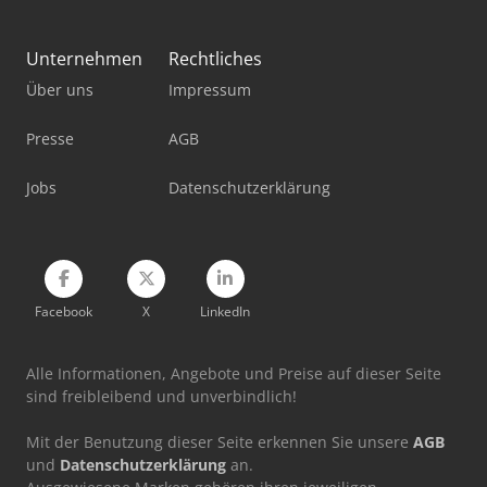
Standbodenbeutel-Füll- Und Verschließmaschine
Unternehmen
Rechtliches
Stromaggregat 20 Kva
Über uns
Impressum
Stromaggregat 200 Kva
Presse
AGB
Werkstatt-Auflösung
Jobs
Datenschutzerklärung
Werkstattpresse 100 T
Werkzeug-Einstell- Und Messgerät
Facebook
X
LinkedIn
Alle Informationen, Angebote und Preise auf dieser Seite
sind freibleibend und unverbindlich!
Mit der Benutzung dieser Seite erkennen Sie unsere
AGB
und
Datenschutzerklärung
an.