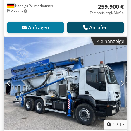
259.900 €
Koenigs-Wusterhausen
256 km
Festpreis zzgl. MwSt.
Anfragen
Anrufen
Kleinanzeige
1
/
17