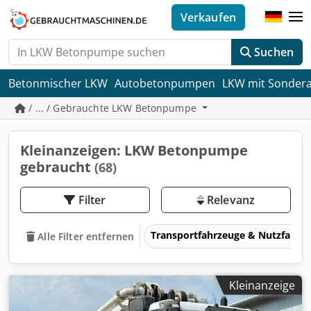
Verkaufen
Suchen
Betonmischer LKW
Autobetonpumpen
LKW mit Sonder
/ ... / Gebrauchte LKW Betonpumpe
Kleinanzeigen: LKW Betonpumpe
gebraucht
(68)
Filter
Relevanz
Transportfahrzeuge & Nutzfahrz
Alle Filter entfernen
Kleinanzeige