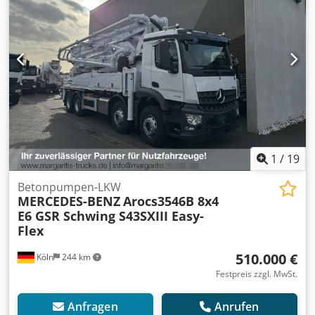
1
/
19
Betonpumpen-LKW
MERCEDES-BENZ
Arocs3546B 8x4
E6 GSR Schwing S43SXIII Easy-
Flex
510.000 €
Köln
244 km
Festpreis zzgl. MwSt.
Anfragen
Anrufen