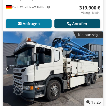
319.900 €
Porta Westfalica
160 km
VB zzgl. MwSt.
Anfragen
Anrufen
Kleinanzeige
1
/
25