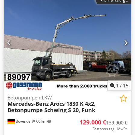
1
/
15
Betonpumpen-LKW
Mercedes-Benz
Arocs 1830 K 4x2,
Betonpumpe Schwing S 20, Funk
129.000 €
Bovenden
60 km
139.900 €
Festpreis zzgl. MwSt.