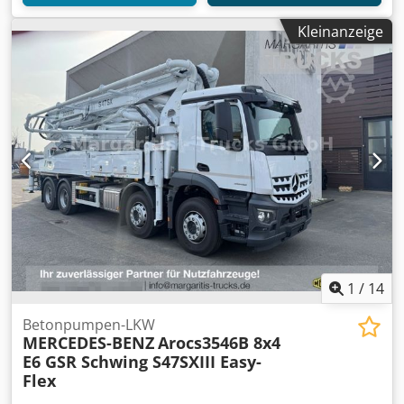
Kleinanzeige
1
/
14
Betonpumpen-LKW
MERCEDES-BENZ
Arocs3546B 8x4
E6 GSR Schwing S47SXIII Easy-
Flex