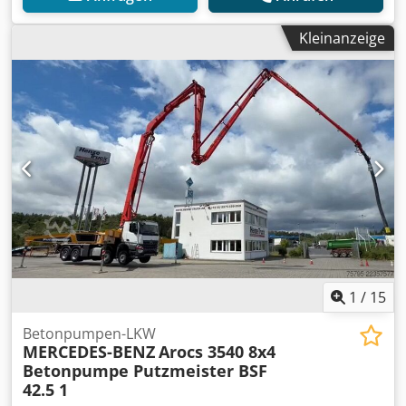
Kleinanzeige
1
/
15
Betonpumpen-LKW
MERCEDES-BENZ
Arocs 3540 8x4
Betonpumpe Putzmeister BSF
42.5 1