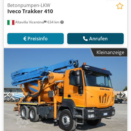
Betonpumpen-LKW
Iveco
Trakker 410
Altavilla Vicentina
634 km
Preisinfo
Anrufen
Kleinanzeige