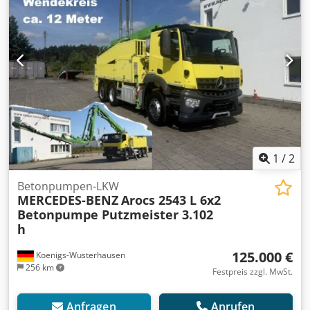
1
/
2
Betonpumpen-LKW
MERCEDES-BENZ
Arocs 2543 L 6x2
Betonpumpe Putzmeister 3.102
h
125.000 €
Koenigs-Wusterhausen
256 km
Festpreis zzgl. MwSt.
Anfragen
Anrufen