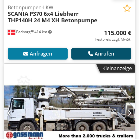
Betonpumpen-LKW
SCANIA
P370 6x4 Liebherr
THP140H 24 M4 XH Betonpumpe
115.000 €
Padborg
414 km
Festpreis zzgl. MwSt.
Anfragen
Anrufen
Kleinanzeige