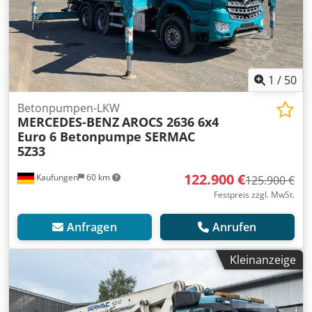
1
/
50
Betonpumpen-LKW
MERCEDES-BENZ
AROCS 2636 6x4
Euro 6 Betonpumpe SERMAC
5Z33
122.900 €
Kaufungen
60 km
125.900 €
Festpreis zzgl. MwSt.
Anfragen
Anrufen
Kleinanzeige