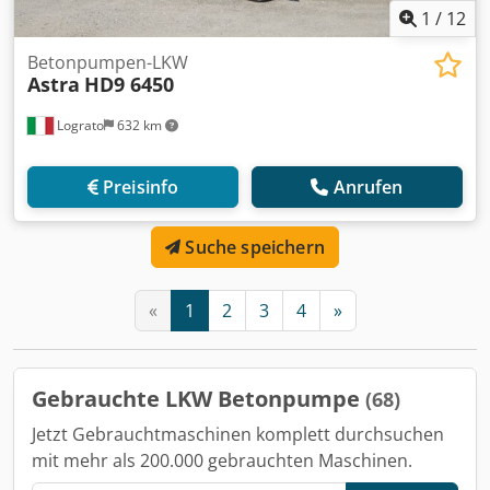
1
/
12
Betonpumpen-LKW
Astra
HD9 6450
Lograto
632 km
Preisinfo
Anrufen
Suche speichern
«
1
2
3
4
»
Gebrauchte LKW Betonpumpe
(68)
Jetzt Gebrauchtmaschinen komplett durchsuchen
mit mehr als 200.000 gebrauchten Maschinen.