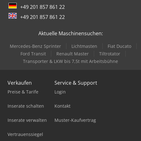
+49 201 857 861 22
Hubwagen Manuell
+49 201 857 861 22
Kipper Mit Kran
Aktuelle Maschinensuchen:
Ladekran
Mercedes-Benz Sprinter
Lichtmasten
Fiat Ducato
Lagun L 1400
Ford Transit
Renault Master
Tiltrotator
Linde A
Transporter & LKW bis 7,5t mit Arbeitsbühne
Linde L 12
Verkaufen
Service & Support
Lkw Kipper
Preise & Tarife
Login
Lkw Kipper Kran Allrad
Inserate schalten
Kontakt
Man L 2000
Inserate verwalten
Muster-Kaufvertrag
Pick-And-Place-Roboter
Vertrauenssiegel
Pkw Anhänger