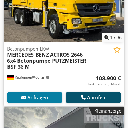
1
/
36
Betonpumpen-LKW
MERCEDES-BENZ
ACTROS 2646
6x4 Betonpumpe PUTZMEISTER
BSF 36 M
108.900 €
Kaufungen
60 km
Festpreis zzgl. MwSt.
Anfragen
Anrufen
Kleinanzeige