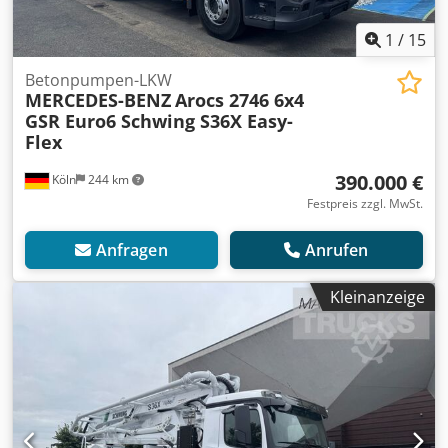
1
/
15
Betonpumpen-LKW
MERCEDES-BENZ
Arocs 2746 6x4
GSR Euro6 Schwing S36X Easy-
Flex
390.000 €
Köln
244 km
Festpreis zzgl. MwSt.
Anfragen
Anrufen
Kleinanzeige