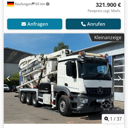
321.900 €
Kaufungen
60 km
Festpreis zzgl. MwSt.
Anfragen
Anrufen
Kleinanzeige
1
/
37