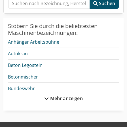
Suchen
Stöbern Sie durch die beliebtesten
Maschinenbezeichnungen:
Anhänger Arbeitsbühne
Autokran
Beton Legostein
Betonmischer
Bundeswehr
Mehr anzeigen
Drahtricht- Und Abschneidemaschine
Feuerwehr
Gabelstapler Diesel