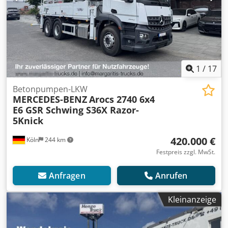
1
/
17
Betonpumpen-LKW
MERCEDES-BENZ
Arocs 2740 6x4
E6 GSR Schwing S36X Razor-
5Knick
420.000 €
Köln
244 km
Festpreis zzgl. MwSt.
Anfragen
Anrufen
Kleinanzeige