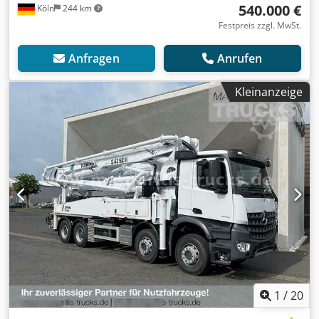
540.000 €
Köln
244 km
Festpreis zzgl. MwSt.
Anfragen
Anrufen
Kleinanzeige
1
/
20