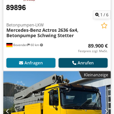
1
/
6
Betonpumpen-LKW
Mercedes-Benz
Actros 2636 6x4,
Betonpumpe Schwing Stetter
89.900 €
Bovenden
60 km
Festpreis zzgl. MwSt.
Anfragen
Anrufen
Kleinanzeige