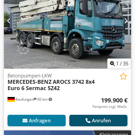
1
/
35
Betonpumpen-LKW
MERCEDES-BENZ
AROCS 3742 8x4
Euro 6 Sermac 5Z42
199.900 €
Kaufungen
60 km
Festpreis zzgl. MwSt.
Anfragen
Anrufen
Kleinanzeige