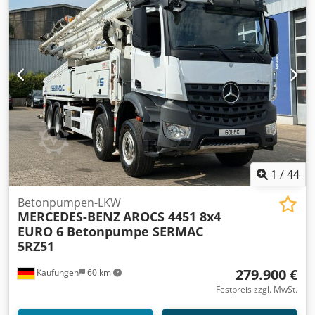
1
/
44
Betonpumpen-LKW
MERCEDES-BENZ
AROCS 4451 8x4
EURO 6 Betonpumpe SERMAC
5RZ51
279.900 €
Kaufungen
60 km
Festpreis zzgl. MwSt.