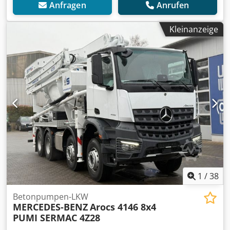
Anfragen
Anrufen
Kleinanzeige
1
/
38
Betonpumpen-LKW
MERCEDES-BENZ
Arocs 4146 8x4
PUMI SERMAC 4Z28