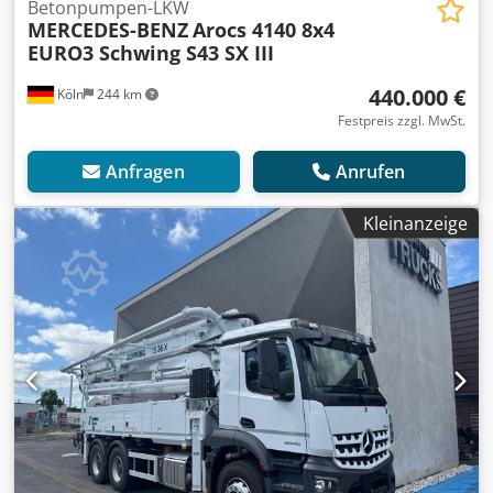
Betonpumpen-LKW
MERCEDES-BENZ
Arocs 4140 8x4
EURO3 Schwing S43 SX III
440.000 €
Köln
244 km
Festpreis zzgl. MwSt.
Anfragen
Anrufen
Kleinanzeige