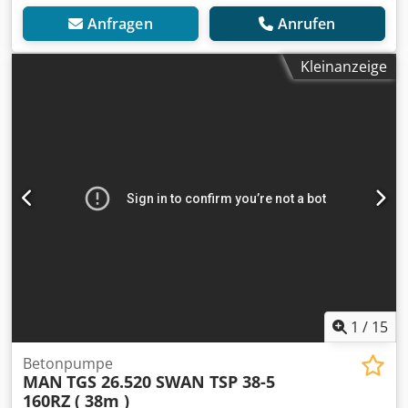
Anfragen
Anrufen
Kleinanzeige
1
/
15
Betonpumpe
MAN
TGS 26.520 SWAN TSP 38-5
160RZ ( 38m )