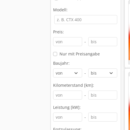
Modell:
Preis:
-
Nur mit Preisangabe
Baujahr:
-
Kilometerstand [km]:
-
Leistung [kW]:
-
Erstzulassung: