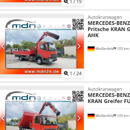
1
/
19
Autokranwagen
MERCEDES-BENZ
Pritsche KRAN 
AHK
Weißenfels
105 km
1
/
24
Autokranwagen
MERCEDES-BENZ
KRAN Greifer F
Weißenfels
105 km