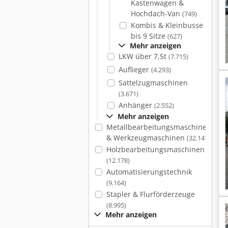
Kastenwagen &
Hochdach-Van
(749)
Kombis & Kleinbusse
bis 9 Sitze
(627)
Mehr anzeigen
LKW über 7,5t
(7.715)
Auflieger
(4.293)
Sattelzugmaschinen
(3.671)
Anhänger
(2.552)
Mehr anzeigen
Metallbearbeitungsmaschinen
& Werkzeugmaschinen
(32.147)
Holzbearbeitungsmaschinen
(12.178)
Automatisierungstechnik
(9.164)
Stapler & Flurförderzeuge
(8.995)
Mehr anzeigen