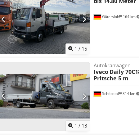
bis 14.80 Meter
Gütersloh
164 km
1
/
15
Autokranwagen
Iveco
Daily 70C1
Pritsche 5 m
Schöpstal
314 km
1
/
13