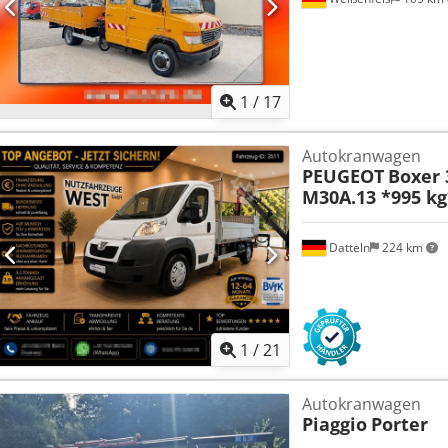
1
/
17
Autokranwagen
PEUGEOT
Boxer 
M30A.13 *995 k
Datteln
224 km
1
/
21
Autokranwagen
Piaggio
Porter