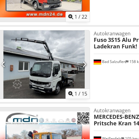
1
/
22
Autokranwagen
Fuso
3S15 Alu P
Ladekran Funk! 
Bad Salzuflen
158 
1
/
15
Autokranwagen
MERCEDES-BENZ
Pritsche Kran 
Weißenfels
105 km