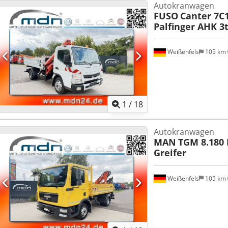
Autokranwagen
FUSO
Canter 7C
Palfinger AHK 3
Weißenfels
105 km
1
/
18
Autokranwagen
MAN
TGM 8.180
Greifer
Weißenfels
105 km