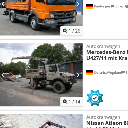
Kaufungen
60 km
1
/
26
Autokranwagen
Mercedes-Benz
U427/11 mit Kra
Oelsnitz/Vogtland
1
1
/
14
Autokranwagen
Nissan
Atleon 80