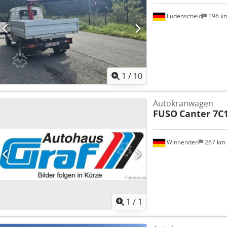
Lüdenscheid
196 k
1
/
10
Autokranwagen
FUSO
Canter 7C1
Winnenden
267 km
Mehr Bilde
1
/
1