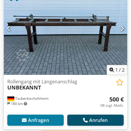
1
/
2
Rollengang mit Längenanschlag
UNBEKANNT
500 €
Tauberbischofsheim
180 km
VB zzgl. MwSt.
Anfragen
Anrufen