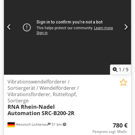
1
/
9
Vibrationswendelförderer /
Sortiergerät / Wendelförderer /
Vibrationsförderer, Rütteltopf,
Sortierge
RNA Rhein-Nadel
Automation
SRC-B200-2R
780 €
Hessisch Lichtenau
51 km
Festpreis zzgl. MwSt.