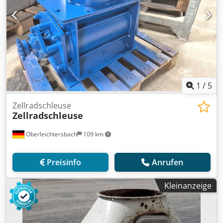
1
/
5
Zellradschleuse
Zellradschleuse
Oberleichtersbach
109 km
Preisinfo
Anrufen
Kleinanzeige