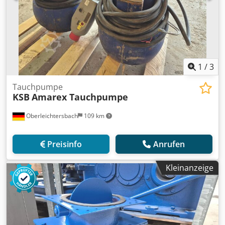
1
/
3
Tauchpumpe
KSB
Amarex Tauchpumpe
Oberleichtersbach
109 km
Preisinfo
Anrufen
Kleinanzeige