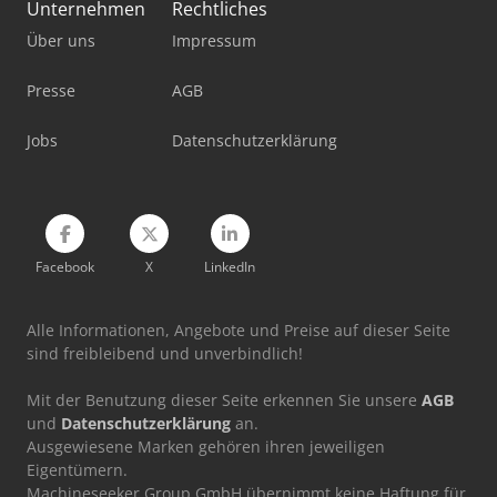
Unternehmen
Rechtliches
Tec Freetec
Über uns
Impressum
Trafo 20 Kv
Presse
AGB
Werkstatt-Auflösung
Jobs
Datenschutzerklärung
Werkstattpresse 100 T
Werkzeug-Einstell- Und Messgerät
Facebook
X
LinkedIn
Alle Informationen, Angebote und Preise auf dieser Seite
sind freibleibend und unverbindlich!
Mit der Benutzung dieser Seite erkennen Sie unsere
AGB
und
Datenschutzerklärung
an.
Ausgewiesene Marken gehören ihren jeweiligen
Eigentümern.
Machineseeker Group GmbH übernimmt keine Haftung für