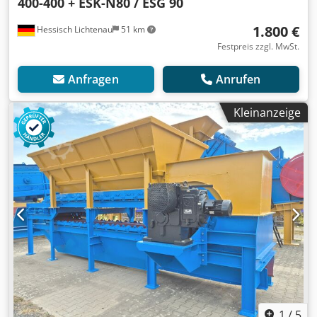
400-400 + ESK-N80 / ESG 90
1.800 €
Hessisch Lichtenau
51 km
Festpreis zzgl. MwSt.
Anfragen
Anrufen
Kleinanzeige
1
/
5