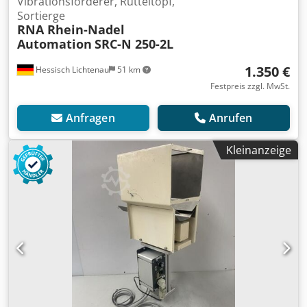
Vibrationsförderer, Rütteltopf,
Sortierge
RNA Rhein-Nadel
Automation
SRC-N 250-2L
1.350 €
Hessisch Lichtenau
51 km
Festpreis zzgl. MwSt.
Anfragen
Anrufen
Kleinanzeige