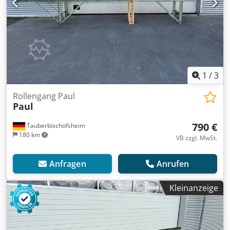
1
/
3
Rollengang Paul
Paul
790 €
Tauberbischofsheim
180 km
VB zzgl. MwSt.
Anfragen
Anrufen
Kleinanzeige