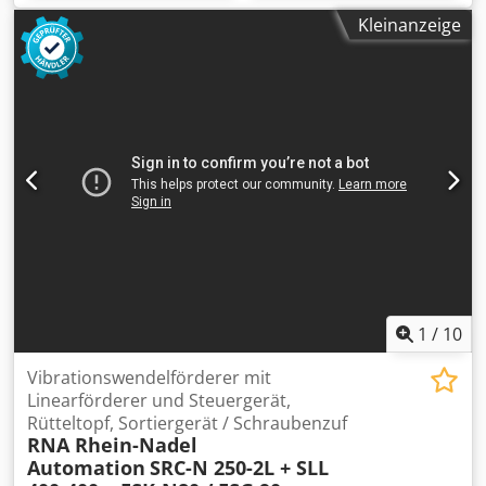
Kleinanzeige
1
/
10
Vibrationswendelförderer mit
Linearförderer und Steuergerät,
Rütteltopf, Sortiergerät / Schraubenzuf
RNA Rhein-Nadel
Automation
SRC-N 250-2L + SLL