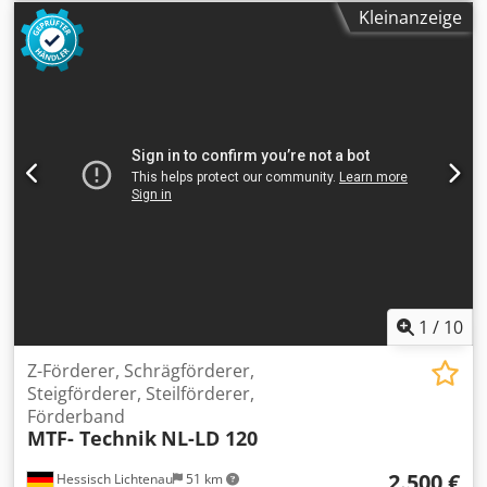
Kleinanzeige
1
/
10
Z-Förderer, Schrägförderer,
Steigförderer, Steilförderer,
Förderband
MTF- Technik
NL-LD 120
2.500 €
Hessisch Lichtenau
51 km