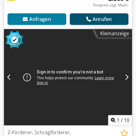
Festpreis zzgl. MwSt.
Anfragen
Anrufen
Kleinanzeige
1
/
10
Z-Förderer, Schrägförderer,