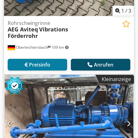
1
/
3
Rohrschwingrinne
AEG Aviteq
Vibrations
Förderrohr
Oberleichtersbach
109 km
Preisinfo
Anrufen
Kleinanzeige