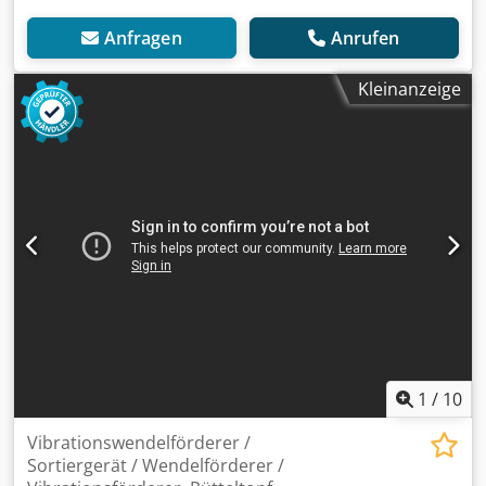
Anfragen
Anrufen
Kleinanzeige
1
/
10
Vibrationswendelförderer /
Sortiergerät / Wendelförderer /