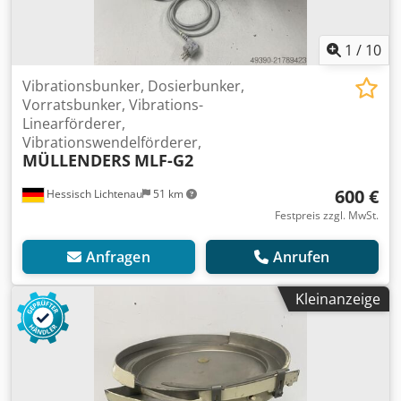
1
/
10
Vibrationsbunker, Dosierbunker,
Vorratsbunker, Vibrations-
Linearförderer,
Vibrationswendelförderer,
MÜLLENDERS
MLF-G2
600 €
Hessisch Lichtenau
51 km
Festpreis zzgl. MwSt.
Anfragen
Anrufen
Kleinanzeige