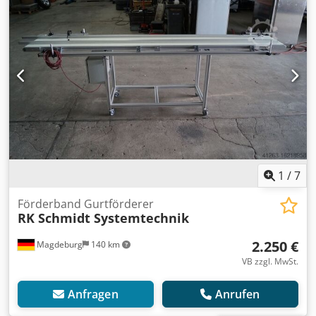
1
/
7
Förderband Gurtförderer
RK Schmidt Systemtechnik
2.250 €
Magdeburg
140 km
VB zzgl. MwSt.
Anfragen
Anrufen