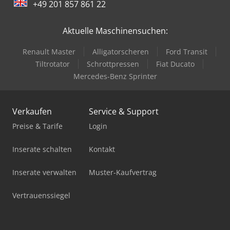
+49 201 857 861 22
Gabelstapler Diesel
Aktuelle Maschinensuchen:
Gabelstapler Elektro
Renault Master
Alligatorscheren
Ford Transit
Gfk Tank
Tiltrotator
Schrottpressen
Fiat Ducato
Hubwagen Manuell
Mercedes-Benz Sprinter
Ladekran
Verkaufen
Service & Support
Mercdes 1113
Preise & Tarife
Login
Mobiles Sägewerk
Inserate schalten
Kontakt
Pick-And-Place-Roboter
Inserate verwalten
Muster-Kaufvertrag
Standbodenbeutel-Füll- Und Verschließmaschine
Vertrauenssiegel
Stromerzeuger Diesel
Tandem Anhänger