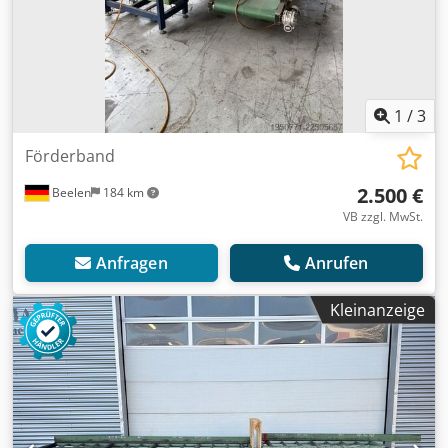
1
/
3
Förderband
2.500 €
Beelen
184 km
VB zzgl. MwSt.
Anfragen
Anrufen
Kleinanzeige