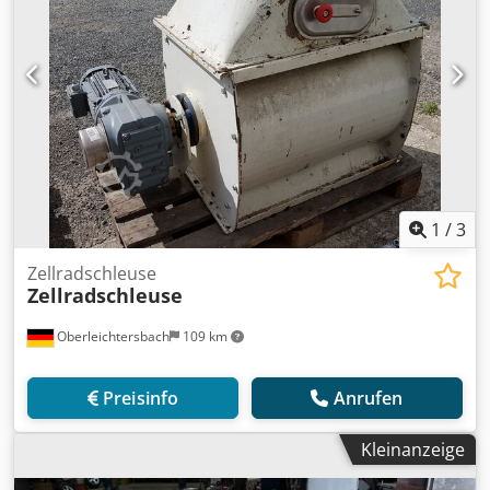
1
/
3
Zellradschleuse
Zellradschleuse
Oberleichtersbach
109 km
Preisinfo
Anrufen
Kleinanzeige