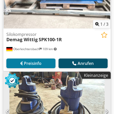
1
/
3
Silokompressor
Demag Wittig
SPK100-1R
Oberleichtersbach
109 km
Preisinfo
Anrufen
Kleinanzeige