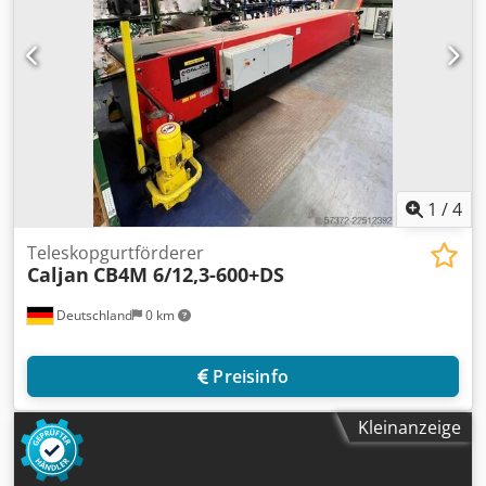
1
/
4
Teleskopgurtförderer
Caljan
CB4M 6/12,3-600+DS
Deutschland
0 km
Preisinfo
Kleinanzeige