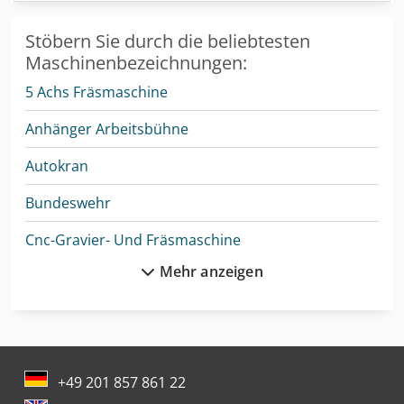
Stöbern Sie durch die beliebtesten
Maschinenbezeichnungen:
5 Achs Fräsmaschine
Anhänger Arbeitsbühne
Autokran
Bundeswehr
Cnc-Gravier- Und Fräsmaschine
Mehr anzeigen
Drahtricht- Und Abschneidemaschine
Elektro Hubwagen
Enthaarungsmaschine Für Schweine
+49 201 857 861 22
Feuerwehr