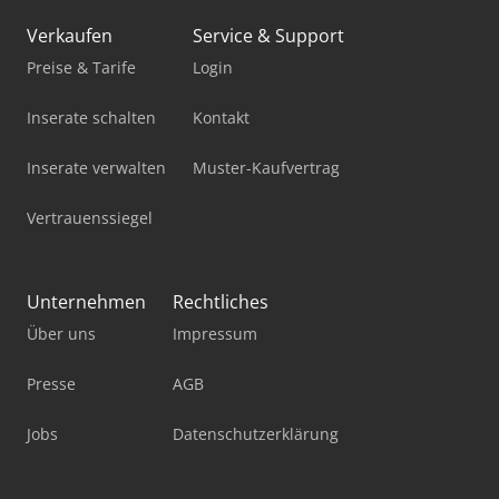
Ladekran
Verkaufen
Service & Support
Mercdes 1113
Preise & Tarife
Login
Mobiles Sägewerk
Inserate schalten
Kontakt
Pick-And-Place-Roboter
Inserate verwalten
Muster-Kaufvertrag
Standbodenbeutel-Füll- Und Verschließmaschine
Vertrauenssiegel
Stapler Gas
Stromaggregat 200 Kva
Unternehmen
Rechtliches
Über uns
Impressum
Stromerzeuger Diesel
Werkstatt-Auflösung
Presse
AGB
Werkstattpresse 100 T
Jobs
Datenschutzerklärung
Werkzeug-Einstell- Und Messgerät