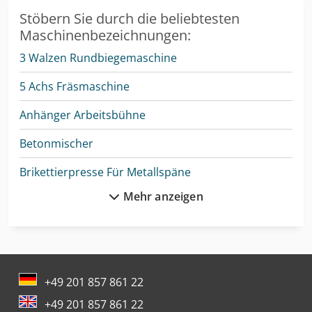
Stöbern Sie durch die beliebtesten
Maschinenbezeichnungen:
3 Walzen Rundbiegemaschine
5 Achs Fräsmaschine
Anhänger Arbeitsbühne
Betonmischer
Brikettierpresse Für Metallspäne
Mehr anzeigen
Cnc-Gravier- Und Fräsmaschine
Drahtricht- Und Abschneidemaschine
Enthaarungsmaschine Für Schweine
+49 201 857 861 22
Ep Epl154
+49 201 857 861 22