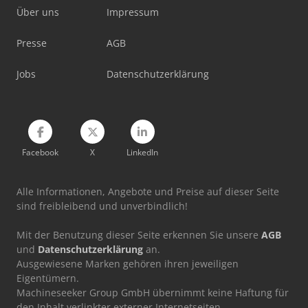
Stapler Gas
Über uns
Impressum
Stromerzeuger Diesel
Presse
AGB
Werkstatt-Auflösung
Jobs
Datenschutzerklärung
Werkstattpresse 100 T
Werkzeug-Einstell- Und Messgerät
Facebook
X
LinkedIn
Alle Informationen, Angebote und Preise auf dieser Seite
sind freibleibend und unverbindlich!
Mit der Benutzung dieser Seite erkennen Sie unsere
AGB
und
Datenschutzerklärung
an.
Ausgewiesene Marken gehören ihren jeweiligen
Eigentümern.
Machineseeker Group GmbH übernimmt keine Haftung für
den Inhalt verlinkter externer Internetseiten.