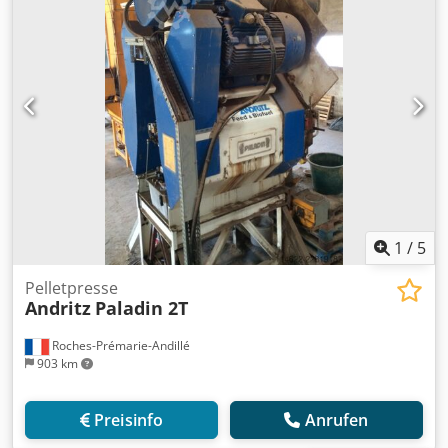
1
/
5
Pelletpresse
Andritz
Paladin 2T
Roches-Prémarie-Andillé
903 km
Preisinfo
Anrufen