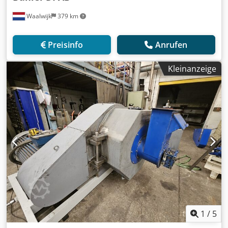
Waalwijk
379 km
Preisinfo
Anrufen
Kleinanzeige
1
/
5