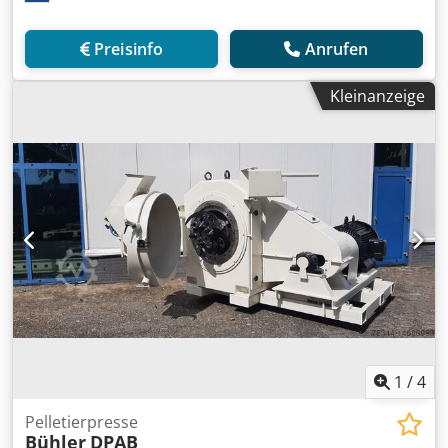
Preisinfo
Anrufen
Kleinanzeige
1
/
4
Pelletierpresse
Bühler
DPAB