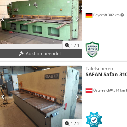
Bayern
302 km
1
/
1
Auktion beendet
Tafelscheren
SAFAN
Safan 31
Österreich
514 km
1
/
2