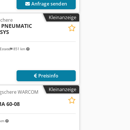
Anfrage senden
Kleinanzeige
schere
0 PNEUMATIC
SYS
Estate
851 km
Preisinfo
Kleinanzeige
lagschere WARCOM
A 60-08
 km