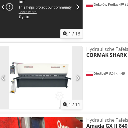
Sokołów Podlaski
8
1
/
13
Hydraulische Tafel
CORMAK
SHARK 
Siedlce
824 km
1
/
11
Hydraulische Tafel
Amada
GX II 840