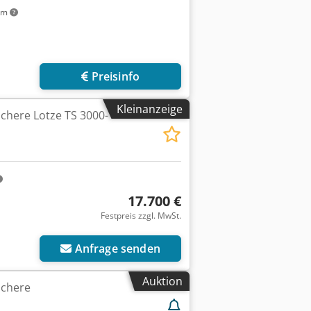
km
Preisinfo
Kleinanzeige
schere Lotze TS 3000-
17.700 €
Festpreis zzgl. MwSt.
Anfrage senden
Auktion
schere