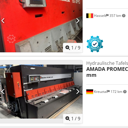
Hasselt
357 km
1
/
9
Hydraulische Tafel
AMADA PROME
mm
Kreuztal
172 km
1
/
9