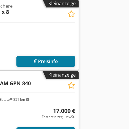
Kleinanzeige
schere
 x 8
Preisinfo
Kleinanzeige
CAM
GPN 840
Estate
851 km
17.000 €
Festpreis zzgl. MwSt.