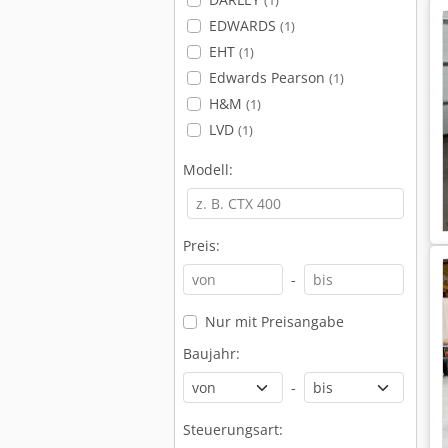
(1)
EDWARDS
(1)
EHT
(1)
Edwards Pearson
(1)
H&M
(1)
LVD
(1)
Modell:
Preis:
-
Nur mit Preisangabe
Baujahr:
-
Steuerungsart: