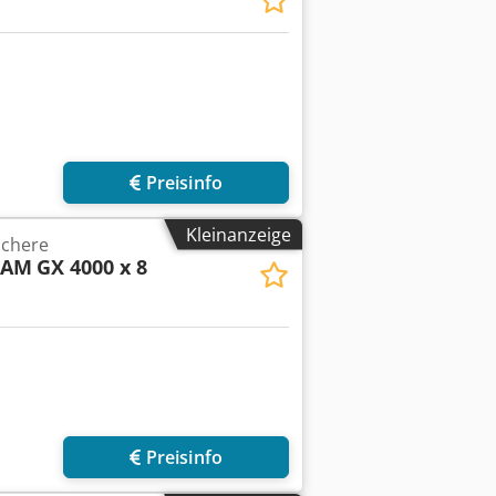
Preisinfo
Kleinanzeige
schere
CAM
GX 4000 x 8
Preisinfo