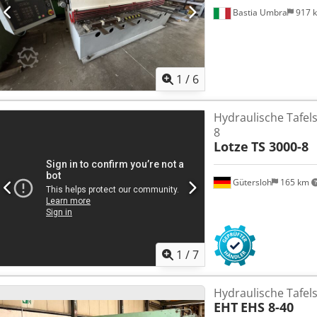
Bastia Umbra
917 
1
/
6
Hydraulische Tafel
8
Lotze
TS 3000-8
Gütersloh
165 km
1
/
7
Hydraulische Tafel
EHT
EHS 8-40