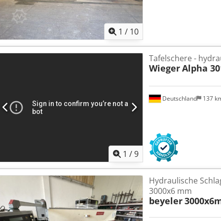
1
/
10
Tafelschere - hydra
Wieger
Alpha 30
Deutschland
137 k
1
/
9
Hydraulische Schla
3000x6 mm
beyeler
3000x6