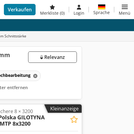
Verkaufen
Sprache
Merkliste
(0)
Login
Menü
m Schnittstärke
-9mm
Relevanz
echbearbeitung
ilter entfernen
Kleinanzeige
schere 8 × 3200
Polska
GILOTYNA
MTP 8x3200