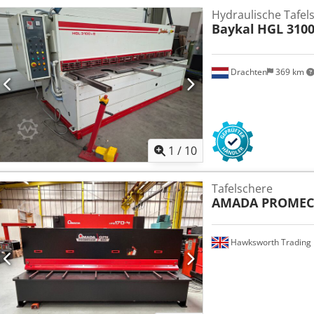
Hydraulische Tafel
Baykal
HGL 3100
Drachten
369 km
1
/
10
Tafelschere
AMADA PROME
Hawksworth Trading 