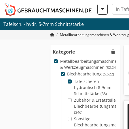
Tafelsch. - hydr. 5-7mm Schnittstärke
Metallbearbeitungsmaschinen & Werkzeu
Kategorie
Metallbearbeitungsmaschinen
& Werkzeugmaschinen
(32.242)
Blechbearbeitung
(5.522)
Tafelscheren -
hydraulisch 8-9mm
Schnittstärke
(38)
Zubehör & Ersatzteile für
Blechbearbeitungsmaschin
(346)
Sonstige
Blechbearbeitungsmaschin