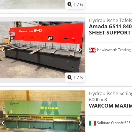
1
/
6
Hydraulische Tafel
Amada
GS11 84
SHEET SUPPORT 
Hawksworth Trading 
1
/
5
Hydraulische Sch
6000 x 8
WARCOM
MAXIM
Solbiate Olona
625