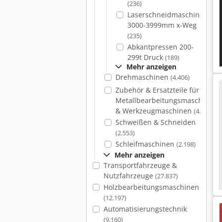
(236)
Laserschneidmaschinen
3000-3999mm x-Weg
(235)
Abkantpressen 200-
299t Druck
(189)
Mehr anzeigen
Drehmaschinen
(4.406)
Zubehör & Ersatzteile für
Metallbearbeitungsmaschinen
& Werkzeugmaschinen
(4.089)
Schweißen & Schneiden
(2.553)
Schleifmaschinen
(2.198)
Mehr anzeigen
Transportfahrzeuge &
Nutzfahrzeuge
(27.837)
Holzbearbeitungsmaschinen
(12.197)
Automatisierungstechnik
(9.160)