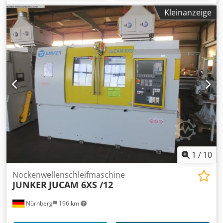
Kleinanzeige
1
/
10
Nockenwellenschleifmaschine
JUNKER
JUCAM 6XS /12
Nürnberg
196 km