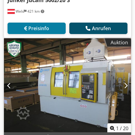
Wels
421 km
Preisinfo
Anrufen
Auktion
1
/
20