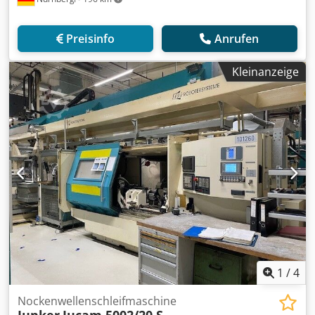
Preisinfo
Anrufen
Kleinanzeige
1
/
4
Nockenwellenschleifmaschine
Junker
Jucam 5002/20 S