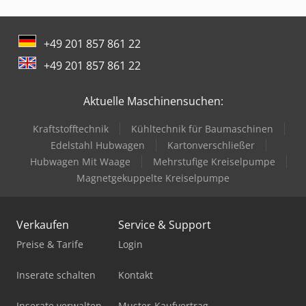
Drahtricht- Und Abschneidemaschine
+49 201 857 861 22
Enthaarungsmaschine Für Schweine
+49 201 857 861 22
Gabelstapler Diesel
Aktuelle Maschinensuchen:
Gabelstapler Elektro
Kraftstofftechnik
Kühltechnik für Baumaschinen
Holz Cnc
Edelstahl Hubwagen
Kartonverschließer
Holz Schredder
Hubwagen Mit Waage
Mehrstufige Kreiselpumpe
Magnetgekuppelte Kreiselpumpe
Hubwagen Manuell
Ladekran
Verkaufen
Service & Support
Lagun L 1400
Preise & Tarife
Login
Mercdes 1113
Inserate schalten
Kontakt
Mobiles Sägewerk
Inserate verwalten
Muster-Kaufvertrag