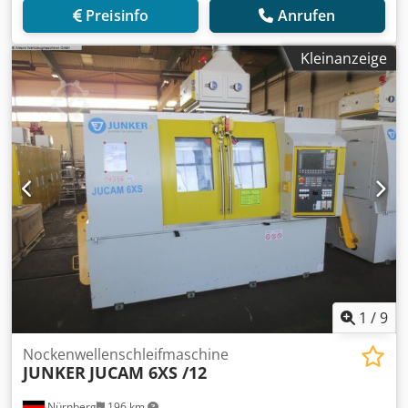
Preisinfo
Anrufen
Kleinanzeige
1
/
9
Nockenwellenschleifmaschine
JUNKER
JUCAM 6XS /12
Nürnberg
196 km