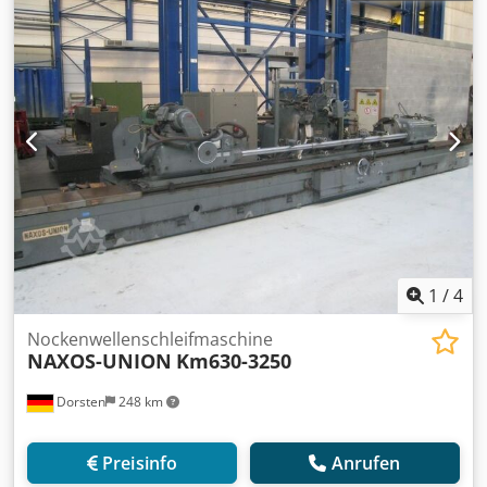
1
/
4
Nockenwellenschleifmaschine
NAXOS-UNION
Km630-3250
Dorsten
248 km
Preisinfo
Anrufen