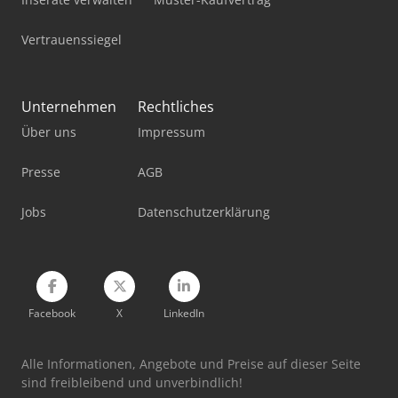
Pick-And-Place-Roboter
Vertrauenssiegel
Sennebogen 643 E
Standbodenbeutel-Füll- Und Verschließmaschine
Unternehmen
Rechtliches
Über uns
Impressum
Werkstatt-Auflösung
Werkstattpresse 100 T
Presse
AGB
Werkzeug-Einstell- Und Messgerät
Jobs
Datenschutzerklärung
Yeong Chin Machinery Industries Co. Ltd. (Ycm) Nfx400A
Facebook
X
LinkedIn
Alle Informationen, Angebote und Preise auf dieser Seite
sind freibleibend und unverbindlich!