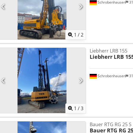
Schrobenhausen
31
1
/
2
Liebherr LRB 155
Liebherr
LRB 15
Schrobenhausen
31
1
/
3
Bauer RTG RG 25 S
Bauer
RTG RG 25