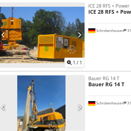
ICE 28 RFS + Power
ICE 28 RFS + Pow
Schrobenhausen
31
Mehr Bilde
1
/
1
Bauer RG 14 T
Bauer
RG 14 T
Schrobenhausen
31