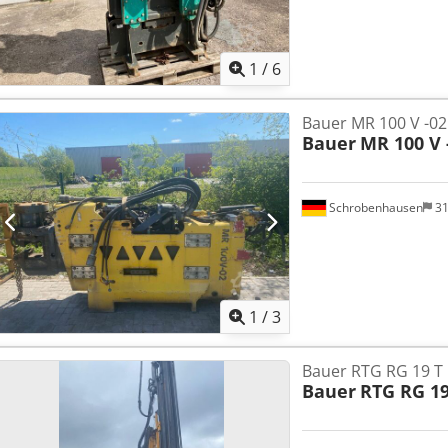
1
/
6
Bauer MR 100 V -02
Bauer
MR 100 V 
Schrobenhausen
31
1
/
3
Bauer RTG RG 19 T
Bauer
RTG RG 19