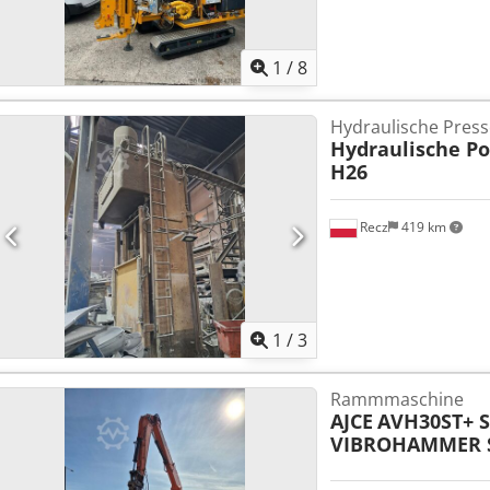
1
/
8
Hydraulische Press
Hydraulische Po
H26
Recz
419 km
1
/
3
Rammmaschine
AJCE
AVH30ST+ S
VIBROHAMMER S