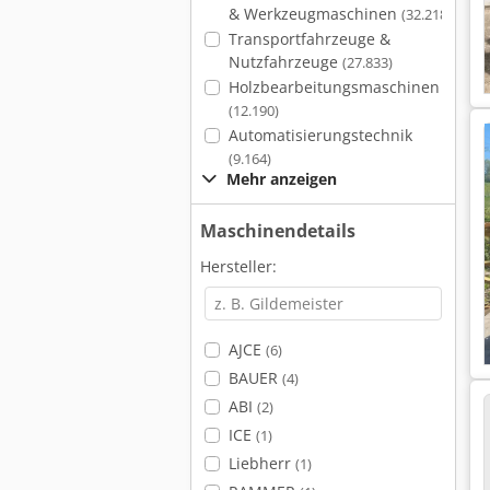
& Werkzeugmaschinen
(32.218)
Transportfahrzeuge &
Nutzfahrzeuge
(27.833)
Holzbearbeitungsmaschinen
(12.190)
Automatisierungstechnik
(9.164)
Mehr anzeigen
Maschinendetails
Hersteller:
AJCE
(6)
BAUER
(4)
ABI
(2)
ICE
(1)
Liebherr
(1)