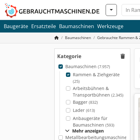
Baugeräte
Ersatzteile
Baumaschinen
Werkzeuge
Baumaschinen
Gebrauchte Rammen & Z
Kategorie
Baumaschinen
(7.957)
Rammen & Ziehgeräte
(25)
Arbeitsbühnen &
Transportbühnen
(2.345)
Bagger
(832)
Lader
(613)
Anbaugeräte für
Baumaschinen
(593)
Mehr anzeigen
Metallbearbeitungsmaschinen