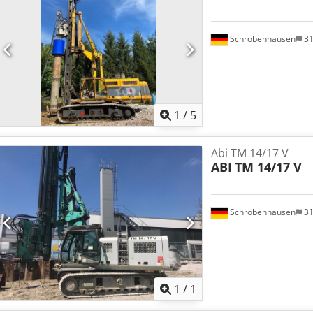
Schrobenhausen
31
1
/
5
Abi TM 14/17 V
ABI
TM 14/17 V
Schrobenhausen
31
Mehr Bilde
1
/
1