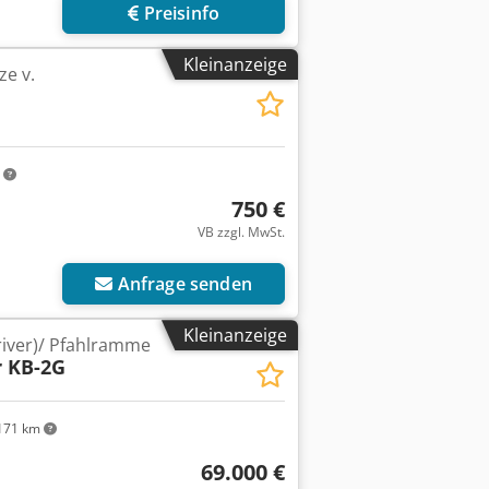
Preisinfo
Kleinanzeige
ze v.
m
750 €
VB zzgl. MwSt.
Anfrage senden
Kleinanzeige
iver)/ Pfahlramme
r KB-2G
171 km
69.000 €