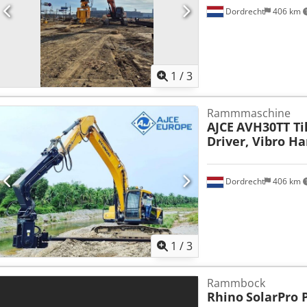
Dordrecht
406 km
1
/
3
Rammmaschine
AJCE
AVH30TT Til
Driver, Vibro H
Dordrecht
406 km
1
/
3
Rammbock
Rhino
SolarPro 