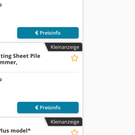
Preisinfo
Kleinanzeige
ting Sheet Pile
ammer,
Preisinfo
Kleinanzeige
Plus model*