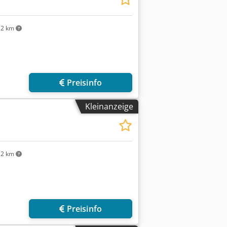
2 km
Preisinfo
Kleinanzeige
2 km
r anfragen
Preisinfo