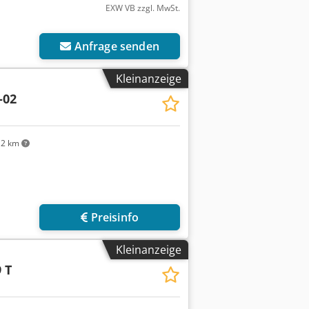
EXW VB zzgl. MwSt.
Anfrage senden
Kleinanzeige
-02
2 km
Preisinfo
Kleinanzeige
 T