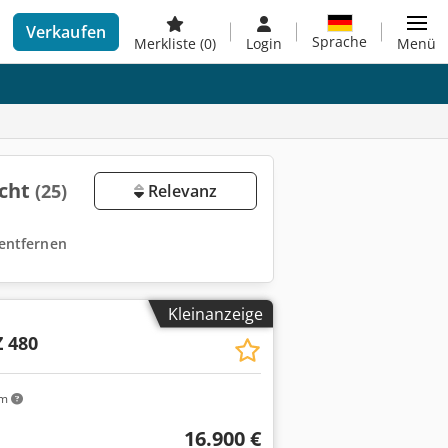
Verkaufen
Sprache
Merkliste
(0)
Login
Menü
ucht
(25)
Relevanz
r entfernen
Kleinanzeige
Z 480
km
16.900 €