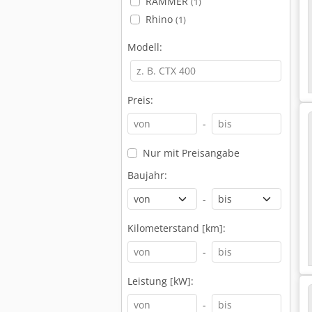
RAMMER
(1)
Rhino
(1)
Modell:
Preis:
-
Nur mit Preisangabe
Baujahr:
-
Kilometerstand [km]:
-
Leistung [kW]:
-