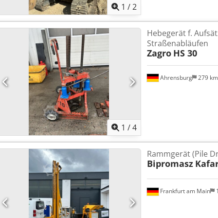
1
/
2
Hebegerät f. Aufsät
Straßenabläufen
Zagro
HS 30
Ahrensburg
279 k
1
/
4
Rammgerät (Pile Dr
Bipromasz
Kafa
Frankfurt am Main