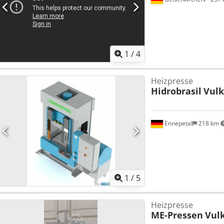
1
/
4
Heizpresse
Hidrobrasil
Vulk
Ennepetal
218 km
1
/
5
Heizpresse
ME-Pressen
Vulk