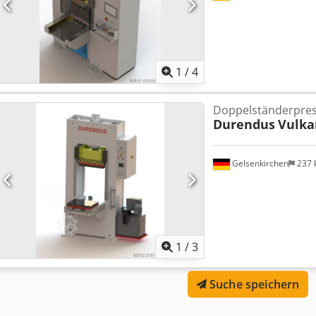
1
/
4
Doppelständerpre
Durendus
Vulka
Gelsenkirchen
237
1
/
3
Suche speichern