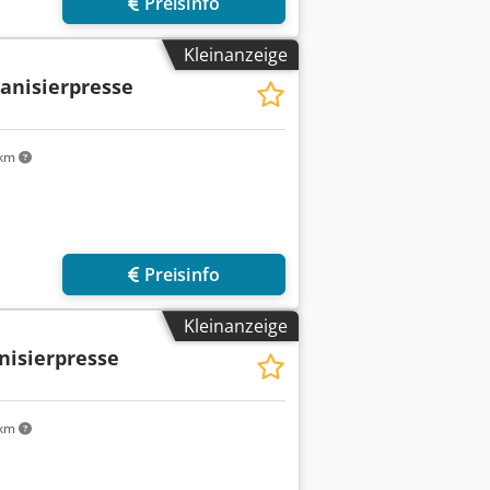
Preisinfo
Kleinanzeige
anisierpresse
 km
Preisinfo
Kleinanzeige
nisierpresse
 km