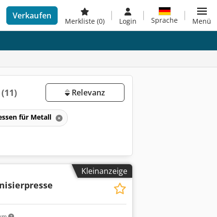
Verkaufen
Sprache
Merkliste
(0)
Login
Menü
t
(11)
Relevanz
essen für Metall
Kleinanzeige
nisierpresse
 km