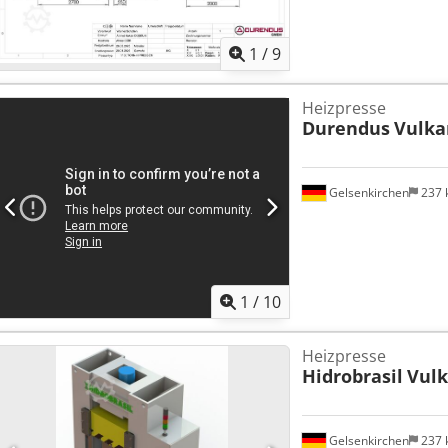
1
/
9
Heizpresse
Durendus
Vulka
Gelsenkirchen
237
1
/
10
Heizpresse
Hidrobrasil
Vulk
Gelsenkirchen
237