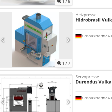
1
/
8
Heizpresse
Hidrobrasil
Vulk
Gelsenkirchen
237
1
/
7
Servopresse
Durendus
Vulka
Gelsenkirchen
237