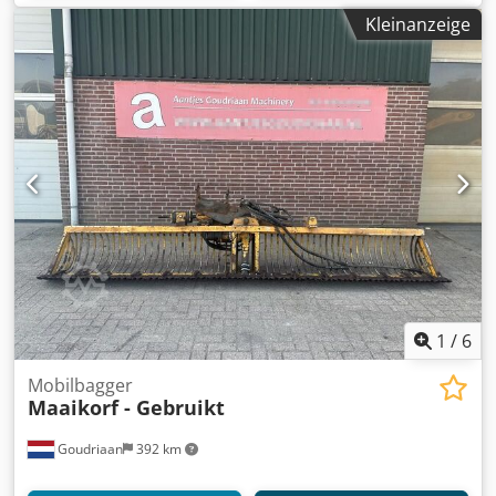
Kleinanzeige
1
/
6
Mobilbagger
Maaikorf - Gebruikt
Goudriaan
392 km