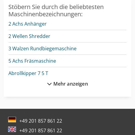
Stöbern Sie durch die beliebtesten
Maschinenbezeichnungen:
2 Achs Anhänger
2 Wellen Shredder
3 Walzen Rundbiegemaschine
5 Achs Fräsmaschine
Abrollkipper 7 5 T
Mehr anzeigen
Anhänger Arbeitsbühne
Autokran
Bundeswehr
+49 201 857 861 22
Cnc-Gravier- Und Fräsmaschine
+49 201 857 861 22
Drahtricht- Und Abschneidemaschine