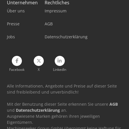
Saugbagger
Unternehmen
Rechtliches
Über uns
Impressum
Standbodenbeutel-Füll- Und Verschließmaschine
Stromaggregat 200 Kva
Presse
AGB
Stromerzeuger Diesel
Jobs
Datenschutzerklärung
Werkzeug-Einstell- Und Messgerät
Facebook
X
LinkedIn
Alle Informationen, Angebote und Preise auf dieser Seite
sind freibleibend und unverbindlich!
Mit der Benutzung dieser Seite erkennen Sie unsere
AGB
und
Datenschutzerklärung
an.
Ausgewiesene Marken gehören ihren jeweiligen
Eigentümern.
Machineseeker Group GmbH übernimmt keine Haftung für