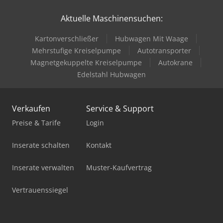
Aktuelle Maschinensuchen:
Enthaarungsmaschine Für Schweine
Kartonverschließer
Hubwagen Mit Waage
Gabelstapler Diesel
Mehrstufige Kreiselpumpe
Autotransporter
Gabelstapler Elektro
Magnetgekuppelte Kreiselpumpe
Autokrane
Edelstahl Hubwagen
Holz Cnc
Holz Schredder
Verkaufen
Service & Support
Hubwagen Manuell
Preise & Tarife
Login
Kipper Mit Kran
Inserate schalten
Kontakt
Ladekran
Inserate verwalten
Muster-Kaufvertrag
Mobiles Sägewerk
Vertrauenssiegel
Pick-And-Place-Roboter