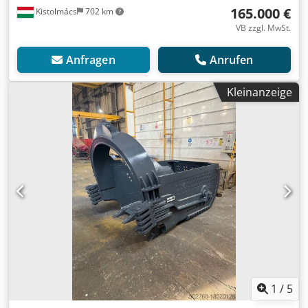
165.000 €
Kistolmács
702 km
VB zzgl. MwSt.
Anfragen
Anrufen
Kleinanzeige
1
/
5