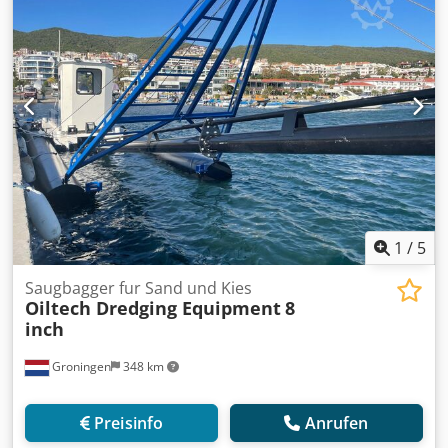
1
/
5
Saugbagger fur Sand und Kies
Oiltech Dredging Equipment
8
inch
Groningen
348 km
Preisinfo
Anrufen