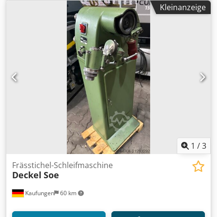
Kleinanzeige
1
/
3
Frässtichel-Schleifmaschine
Deckel
Soe
Kaufungen
60 km