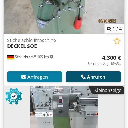
1
/
4
Stichelschleifmaschine
DECKEL
SOE
4.300 €
Schlüchtern
109 km
Festpreis zzgl. MwSt.
Anfragen
Anrufen
Kleinanzeige