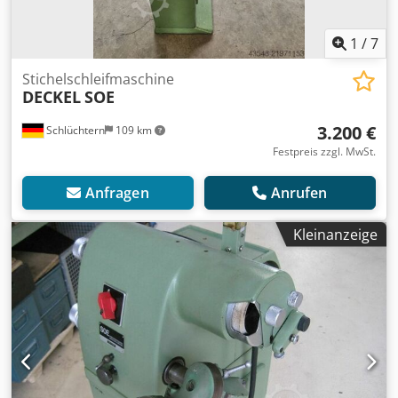
1
/
7
Stichelschleifmaschine
DECKEL
SOE
3.200 €
Schlüchtern
109 km
Festpreis zzgl. MwSt.
Anfragen
Anrufen
Kleinanzeige