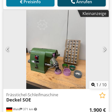
Preisinfo
Anrufen
Kleinanzeige
1
/
10
Frässtichel-Schleifmaschine
Deckel
SOE
1.900 €
Wald
371 km