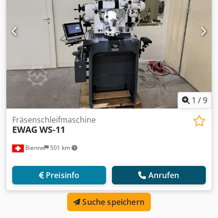
1
/
9
Fräsenschleifmaschine
EWAG
WS-11
Bienne
501 km
Preisinfo
Anrufen
Suche speichern