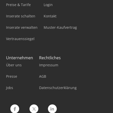
Pick-And-Place-Roboter
Preise & Tarife
Login
Schlüter Traktor
Inserate schalten
Kontakt
Standbodenbeutel-Füll- Und Verschließmaschine
Inserate verwalten
Muster-Kaufvertrag
Stromaggregat 20 Kva
Vertrauenssiegel
Stromaggregat 200 Kva
Stromerzeuger Diesel
Unternehmen
Rechtliches
Säge Spalt Automat
Über uns
Impressum
Tec Freetec
Presse
AGB
Werkstatt-Auflösung
Jobs
Datenschutzerklärung
Werkstattpresse 100 T
Werkzeug-Einstell- Und Messgerät