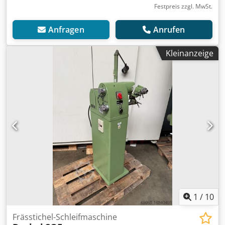
Festpreis zzgl. MwSt.
Anfragen
Anrufen
Kleinanzeige
1
/
10
Frässtichel-Schleifmaschine