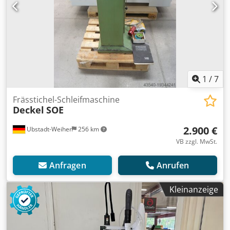
1
/
7
Frässtichel-Schleifmaschine
Deckel
SOE
2.900 €
Ubstadt-Weiher
256 km
VB zzgl. MwSt.
Anfragen
Anrufen
Kleinanzeige