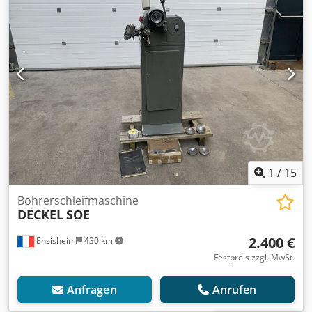
1
/
15
Bohrerschleifmaschine
DECKEL
SOE
2.400 €
Ensisheim
430 km
Festpreis zzgl. MwSt.
Anfragen
Anrufen