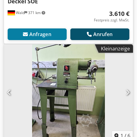
Deckel
SOE
3.610 €
Wald
371 km
Festpreis zzgl. MwSt.
Anfragen
Anrufen
Kleinanzeige
1
/
6