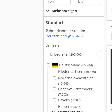
-
Mehr anzeigen
Standort
Ihr erkannter Standort:
Nordson Durapail
Absackanlage
Metzgerei
Deutschland
(ändern)
Umkreis:
Unbegrenzt
(200.000)
Deutschland
(65.744)
Niedersachsen
(16.855)
Nordrhein-Westfalen
(15.545)
Baden-Württemberg
(7.293)
Bayern
(7.087)
Hessen
(4.605)