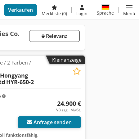
Verkaufen
Sprache
Merkliste
(0)
Login
Menü
ies Co.
Relevanz
Kleinanzeige
 / 2-Farben /
 Hongyang
td
HYR-650-2
m
24.900 €
VB zzgl. MwSt.
Anfrage senden
oll funktionsfähig
,