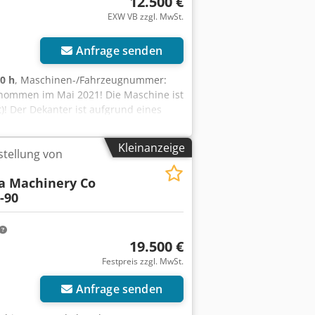
12.500 €
EXW VB zzgl. MwSt.
Anfrage senden
0 h
, Maschinen-/Fahrzeugnummer:
genommen im Mai 2021! Die Maschine ist
! Der Dekanter ist aufgrund eines
ersteller: YIXING HEAD SEPARATOR
sjahr: 2020 Seriennummer:
Kleinanzeige
tellung von
e: 2647 Schlammbildungskapazität
 des Hilfsmotors: 3 KW Leistung: 1-5
a Machinery Co
ührten Teile: 1.4404 Beschickungs-
-90
19.500 €
Festpreis zzgl. MwSt.
Anfrage senden