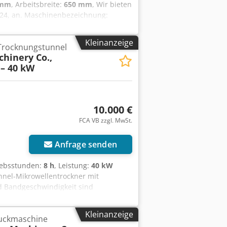
 mm
, Arbeitsbreite:
650 mm
, Wir bieten
2024, an. Maschinenbezeichnung:
 Sopfx Ag Aeck Hersteller: China
ummer: 2024126 Baujahr: 12/2024
Kleinanzeige
Trocknungstunnel
ähig Demontage und Transport müssen
hinery Co.,
fragen haben oder mehr Informationen
– 40 kW
an.
10.000 €
FCA VB zzgl. MwSt.
Anfrage senden
riebsstunden:
8 h
, Leistung:
40 kW
nnel-Mikrowellentrockner mit
d Bandgeschwindigkeit sind
lausführung mit lebensmittelechtem
sserkühlkreislauf inklusive.
Kleinanzeige
ruckmaschine
 nicht enthalten. Technische Daten: