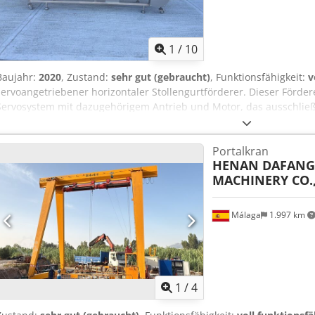
1
/
10
Baujahr:
2020
, Zustand:
sehr gut (gebraucht)
, Funktionsfähigkeit:
v
servoangetriebener horizontaler Stollengurtförderer. Dieser Fördere
Servosystem mit dazugehörigem Antrieb und Motor, das ausschließ
arbeitet. Perfekt für präzises Start-/Stopp-Arbeiten. Hersteller – Ji
LPJ600-4. Seriennummer – 1661962. Baujahr – 2020. Gurtabmessun
Portalkran
Agjzdvb No Aek Elektrische Anforderungen – 220 V / 50 Hz / 1 Phase
HENAN DAFANG
MACHINERY CO.,
Málaga
1.997 km
1
/
4