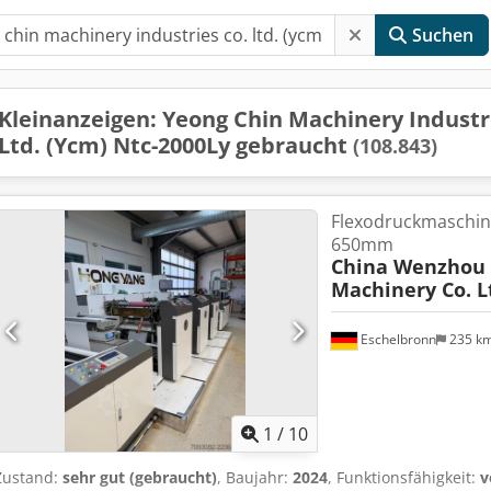
Suchen
Kleinanzeigen: Yeong Chin Machinery Industr
Ltd. (Ycm) Ntc-2000Ly gebraucht
(108.843)
Flexodruckmaschine
650mm
China Wenzhou
Machinery Co. L
Eschelbronn
235 k
1
/
10
Zustand:
sehr gut (gebraucht)
, Baujahr:
2024
, Funktionsfähigkeit:
v