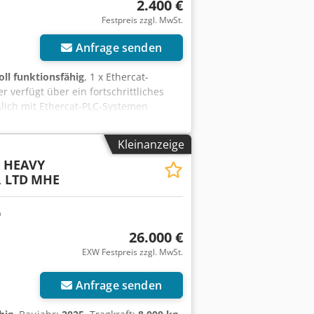
2.400 €
Festpreis zzgl. MwSt.
Anfrage senden
oll funktionsfähig
, 1 x Ethercat-
r verfügt über ein fortschrittliches
lich mit Ethercat-PLC-Systemen
nan Hiwell Machinery Co. Ltd. Modell –
gen – 3900 mm L x 600 mm B. Dcjdpfx
Kleinanzeige
.
 HEAVY
 LTD
MHE
26.000 €
EXW Festpreis zzgl. MwSt.
Anfrage senden