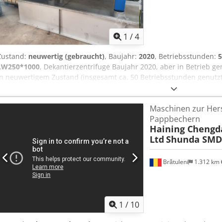
1
/
4
Zustand:
neuwertig (gebraucht)
, Baujahr:
2020
, Betriebsstunden:
5
LW250*1000
, Dekantierzentrifuge Baujahr 2020, aber in Betrieb 
in neuwertigem Zustand (insgesamt ca. 50 Betriebsstunden genutzt)
Technologiewechsels zu verkaufen, er funktioniert einwandfrei! H
MACHINERY CO. LTD., CHINA Djdpfjpu A D Aex Ag Aeck Herstellung
Maschinen zur Hers
LW250*1000 Maschinensignal: 02-001 Nummer der Dekanteranzeig
Pappbechern
des Dekanters: 500 kg/h Leistung des Hauptmotors: 7,5 KW Leistung
Haining Chengd
m3/h Nettogewicht des Dekanters: 1000 kg Werkstoff der medienber
Ltd
Shunda SMD
Volumenstrom: 0,5t - 3t/h Rostfreier Stahl Referenznummer: 2590
Brătuleni
1.312 km
1
/
10