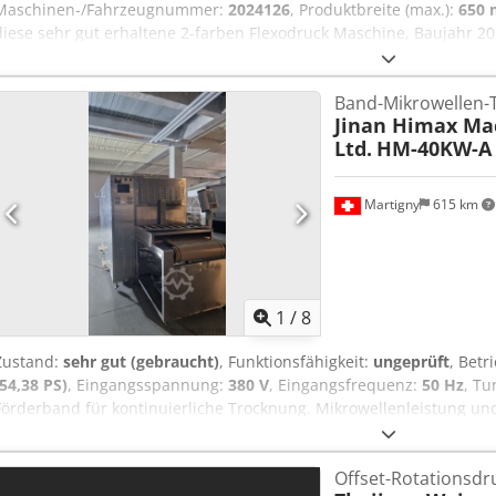
Maschinen-/Fahrzeugnummer:
2024126
, Produktbreite (max.):
650
diese sehr gut erhaltene 2-farben Flexodruck Maschine, Baujahr 
Flexodruck Maschine / 2-farbig / für bis zu 650mm Breite Dodozmul
Wenzhou Hongyang Machinery Co. Ltd. Modell: HYR-650-2 Serienn
Band-Mikrowellen-
Zustand: sehr gut (gebraucht) Funktionsfähigkeit: voll funktionsf
Jinan Himax Mac
vom Käufer auf eigene Kosten organisiert werden. Wenn Sie Rück
Ltd.
HM-40KW-A 
benötigen, schreiben Sie uns gerne eine Nachricht oder rufen uns 
Martigny
615 km
1
/
8
Zustand:
sehr gut (gebraucht)
, Funktionsfähigkeit:
ungeprüft
, Bet
(54,38 PS)
, Eingangsspannung:
380 V
, Eingangsfrequenz:
50 Hz
, Tu
Förderband für kontinuierliche Trocknung. Mikrowellenleistung un
einstellbar, PLC-Steuerung mit separatem Schaltschrank. Edelstah
PTFE-Förderband. Maschine verfügbar in der Schweiz (Martigny). Wa
Offset-Rotationsd
Belüftungssystem zur Ableitung des Wasserdampfs aus der Kammer