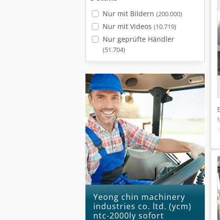
Nur mit Bildern
(200.000)
Nur mit Videos
(10.719)
Nur geprüfte Händler
(51.704)
yeong chin machinery
industries co. ltd. (ycm)
ntc-2000ly sofort