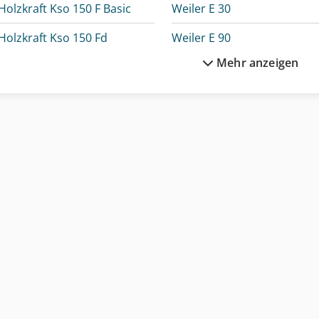
Holzkraft Kso 150 F Basic
Weiler E 30
Holzkraft Kso 150 Fd
Weiler E 90
Mehr anzeigen
Holzkraft Kso 150 M
Weima Wl 10
Holzkraft Kso 1500
Weima Wl 4
Holzkraft Minimax Twf 55Es M
Weima Wl 6
Lissmac Sbm-M 1500 B2
Weima Wl 6 S