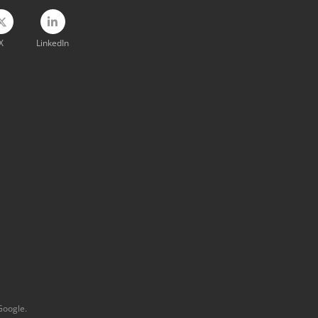
X
LinkedIn
Google.