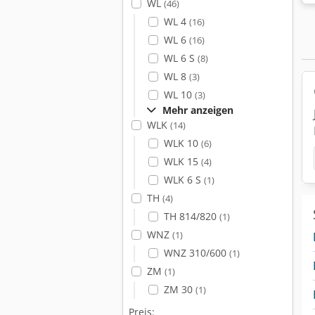
WL
(46)
WL 4
(16)
WL 6
(16)
WL 6 S
(8)
WL 8
(3)
WL 10
(3)
Mehr anzeigen
WLK
(14)
WLK 10
(6)
WLK 15
(4)
WLK 6 S
(1)
TH
(4)
TH 814/820
(1)
WNZ
(1)
WNZ 310/600
(1)
ZM
(1)
ZM 30
(1)
Preis: