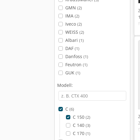
GMN
(2)
IMA
(2)
Iveco
(2)
WEISS
(2)
Albari
(1)
DAF
(1)
Danfoss
(1)
Feutron
(1)
GUK
(1)
Modell:
C
(6)
C 150
(2)
C 140
(3)
C 170
(1)