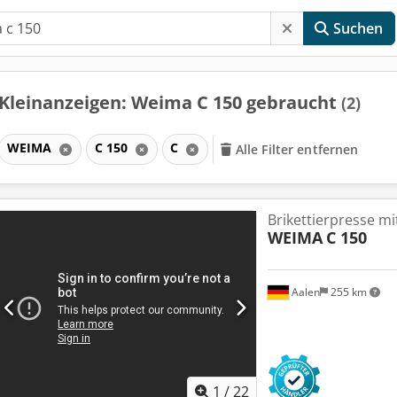
Suchen
Kleinanzeigen: Weima C 150 gebraucht
(2)
WEIMA
C 150
C
Alle Filter entfernen
Brikettierpresse m
WEIMA
C 150
Aalen
255 km
1
/
22