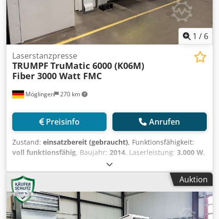
1
/
6
Laserstanzpresse
TRUMPF
TruMatic 6000 (K06M)
Fiber 3000 Watt FMC
Möglingen
270 km
Preisinfo
Anrufen
Zustand:
einsatzbereit (gebraucht)
, Funktionsfähigkeit:
voll funktionsfähig
, Baujahr:
2014
, Laserleistung:
3.000 W
,
X Arbeitsbereich max.: 2500 mm Y Arbeitsbereich max.:
1250 mm Steuerung: IndraMotion MTX Laser-Leistung:
Auktion
3000 Watt Standardausstattung: Maschine -
Koordinatenführung zur hochgenauen Bearbeitung -
Stabiler, gut zugänglicher C-Rahmen - Linearmagazin mit
21 Werkzeugplätzen und 4 Spannpratzen - Antriebe mit