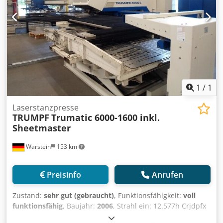
1
/
1
Laserstanzpresse
TRUMPF
Trumatic 6000-1600 inkl.
Sheetmaster
Warstein
153 km
Preisinfo
Anrufen
Zustand:
sehr gut (gebraucht)
, Funktionsfähigkeit:
voll
funktionsfähig
, Baujahr:
2006
, Strahl ein: 12.577h Crjdpfx
Aieznir Aecjf Laser ein: 72.745h inkl. Sheetmaster