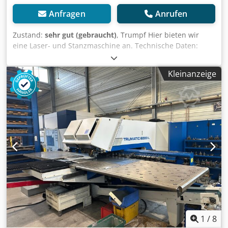
Anfragen
Anrufen
Zustand:
sehr gut (gebraucht)
, Trumpf Hier bieten wir
eine Laser- und Stanzmaschine an. Technische Daten:
Netz : 400V/50 Hz Absicherung: 3 x 100 A
Anschlussleistung 65 kVA Arbeitsbereich X x Y ohne
Kleinanzeige
Nachsetzen Kombinierter Betrieb 2585 x 1280 mm
Stanzbetrieb 2585 x 1370 mm Laserbetrieb 2585 x 1280
mm Leistung: Laser 2000 W Maximale Blechdicke 8mm
Maximale Stanzkraft (inkl. 20 kN Niederhalter) 220 kN
Aktiver Niederhalter (in Stufen pro­grammierbar) 4.5-20 kN
Maximales Werkstückgewicht 200 kg Maximale
Durchgangshöhe Im Stanzbetrieb 35mm 1m Laserbetrieb
22mm Geschwindigkeiten: X-Achse 90 m/min Y-Achse 60
m/min Simultan Hubfolge Stanzen 900 min Signieren 2800
min Cjdjzd Ulaspfx Aicorf C-Achse Stanzen 60
Umdrehungen/min Gewindeformen 330
Umdrehungen/min Werkzeuge Werkzeugplätze auf dem
Linearmagazin 19 bei 2 Pratzen Anzahl Werkzeuge bei
Einsatz Multitool 19 bis 190 Werkzeuge Rotation aller
1
/
8
Werkzeuge 360° durchdrehend Werkzeugwechselzeit 1.5-5