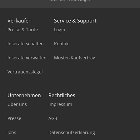
Trumpf Trulaser 5030
Verkaufen
Service & Support
Trumpf Trulaser 5040
Preise & Tarife
Login
Trumpf Trulaser 5060
Inserate schalten
Kontakt
Trumpf Trulaser Cell 3000
Inserate verwalten
Muster-Kaufvertrag
Trumpf Trulaser Cell 8030
Vertrauenssiegel
Trumpf Trulaser Tube 7000
Trumpf Trumark 5040
Unternehmen
Rechtliches
Trumpf Trumark Station 5000
Über uns
Impressum
Trumpf Truprint 3000
Presse
AGB
Trumpf Trupunch 5000
Jobs
Datenschutzerklärung
Trumpf Trustore 3030