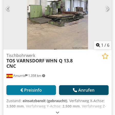
1
/
6
Tischbohrwerk
TOS VARNSDORF
WHN Q 13.8
CNC
Amurrio
1.358 km
Preisinfo
Anrufen
Zustand:
einsatzbereit (gebraucht)
, Verfahrweg X-Achse:
3.500 mm
, Verfahrweg Y-Achse:
2.500 mm
, Verfahrweg Z-
Achse:
1.250 mm
, Tischbelastung:
12.000 kg
,