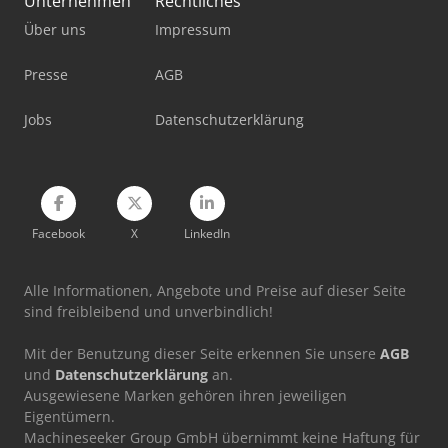
Unternehmen
Rechtliches
Schaublin 180-Ccn
Über uns
Impressum
Tornos Evodeco 16/10
Presse
AGB
Weinbrenner Tsv 16/4100
Jobs
Datenschutzerklärung
Weinbrenner Tsv 6/3050
Facebook
X
LinkedIn
Alle Informationen, Angebote und Preise auf dieser Seite
sind freibleibend und unverbindlich!
Mit der Benutzung dieser Seite erkennen Sie unsere
AGB
und
Datenschutzerklärung
an.
Ausgewiesene Marken gehören ihren jeweiligen
Eigentümern.
Machineseeker Group GmbH übernimmt keine Haftung für