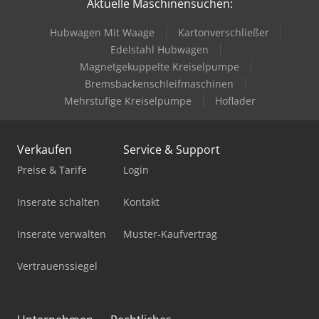
Aktuelle Maschinensuchen:
Haas Tm-1P
Hubwagen Mit Waage
Kartonverschließer
Haas Umc-500
Edelstahl Hubwagen
Haas Vm-3
Magnetgekuppelte Kreiselpumpe
Bremsbackenschleifmaschinen
Haco Ts(X)
Mehrstufige Kreiselpumpe
Hoflader
Holzkraft Startech Cn V
Verkaufen
Service & Support
Holzkraft Vsa 38 L
Preise & Tarife
Login
Knuth R 32 Basic
Inserate schalten
Kontakt
Knuth V-Turn 410 Pro
Inserate verwalten
Muster-Kaufvertrag
Kovosvit Mas Mcv 1000
Vertrauenssiegel
Kovosvit Mas Mcv 1270
Ras 11.35