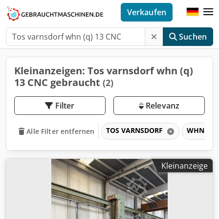
Verkaufen
Suchen
Kleinanzeigen: Tos varnsdorf whn (q)
13 CNC gebraucht
(2)
Filter
Relevanz
TOS VARNSDORF
WHN (Q)
Alle Filter entfernen
Kleinanzeige