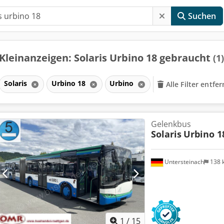
Suchen
Kleinanzeigen: Solaris Urbino 18 gebraucht
(1)
Solaris
Urbino 18
Urbino
Alle Filter entfe
Gelenkbus
Solaris
Urbino 1
Untersteinach
138 
1
/
15