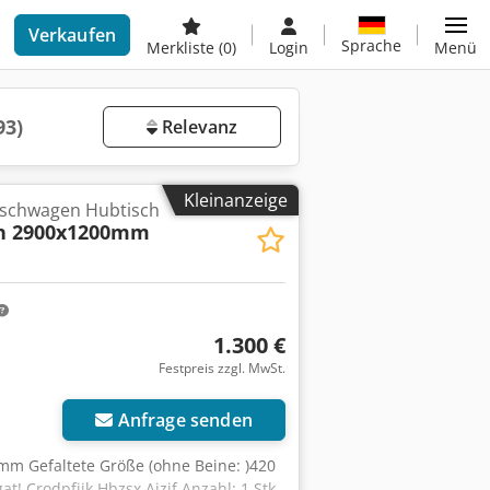
Verkaufen
Sprache
Merkliste
(0)
Login
Menü
93)
Relevanz
Kleinanzeige
ischwagen Hubtisch
ch 2900x1200mm
1.300 €
Festpreis zzgl. MwSt.
Anfrage senden
 mm Gefaltete Größe (ohne Beine: )420
! Crodpfjik Hbzsx Aizjf Anzahl: 1 Stk