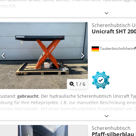
Preis/Stk
Scherenhubtisch Un
Unicraft
SHT 20
Tauberbischofsheim
1
/
6
Zustand:
gebraucht
, Der hydraulische Scherenhubtisch Unicraft Ty
Lösung für Ihre Hebeprojekte, z.B. zur manuellen Beschickung ein
ganzen Holzstapeln. Mit einer beeindruckenden Tragfähigkeit von 
Konstruktion ist diese Hebebühne ideal für den Einsatz in industr
Scherenhubtisch zeichnet sich durch seine Präzision und Benutzer
Scherenhubtisch
Ihnen, schwere Lasten sicher und effizient zu heben. Mit seiner Ti
Pfaff-silberblau
Unicraft SHT 2000 die ideale Wahl, um Ihre Arbeitsabläufe zu ver