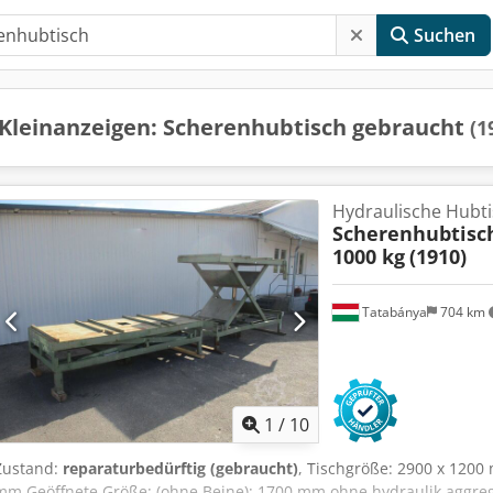
Suchen
Kleinanzeigen: Scherenhubtisch gebraucht
(1
Hydraulische Hubt
Scherenhubtis
1000 kg
(1910)
Tatabánya
704 km
1
/
10
Zustand:
reparaturbedürftig (gebraucht)
, Tischgröße: 2900 x 1200
mm Geöffnete Größe: (ohne Beine): 1700 mm ohne hydraulik aggregat