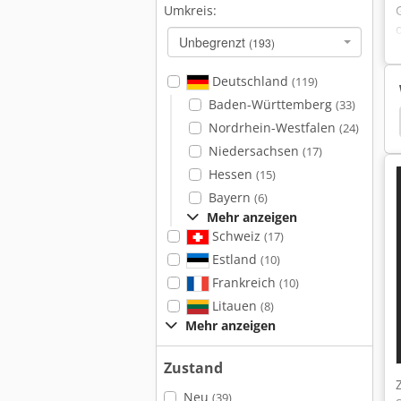
Umkreis:
Unbegrenzt
(193)
Deutschland
(119)
Baden-Württemberg
(33)
Hubtische
Nordrhein-Westfalen
(24)
Niedersachsen
(17)
Hessen
(15)
Bayern
(6)
Mehr anzeigen
Schweiz
(17)
Estland
(10)
Frankreich
(10)
Litauen
(8)
Mehr anzeigen
Zustand
Neu
(39)