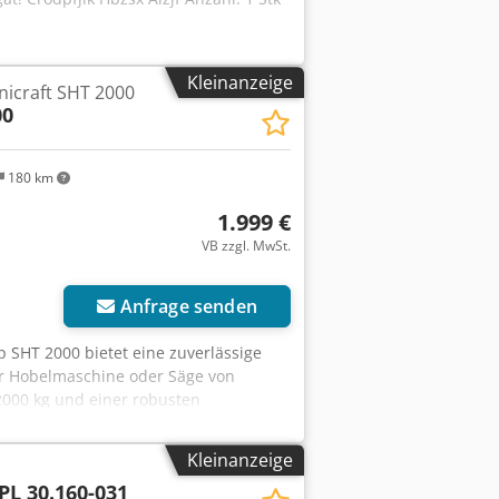
Kleinanzeige
icraft SHT 2000
00
180 km
1.999 €
VB zzgl. MwSt.
Anfrage senden
p SHT 2000 bietet eine zuverlässige
er Hobelmaschine oder Säge von
2000 kg und einer robusten
iellen Umgebungen geeignet. Dieser
freundlichkeit aus und ermöglicht es
Kleinanzeige
schhöhe von max.: 1.010 mm ist der
PL 30.160-031
bessern und den Rücken des