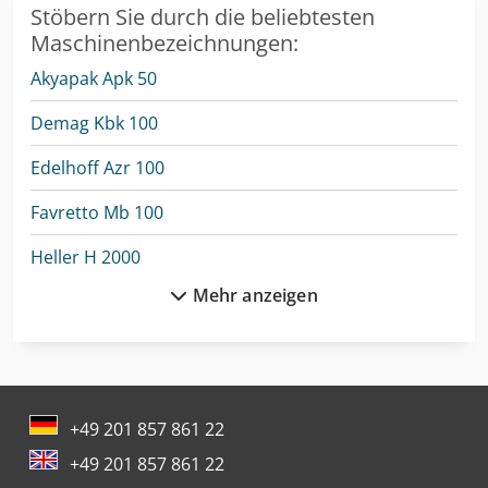
Stöbern Sie durch die beliebtesten
Maschinenbezeichnungen:
Akyapak Apk 50
Demag Kbk 100
Edelhoff Azr 100
Favretto Mb 100
Heller H 2000
Mehr anzeigen
Heller H 5000
Heller H 6000
Heller Hf 5500
+49 201 857 861 22
Hermle
+49 201 857 861 22
Kami Fkm 560 Hsa Ii-1