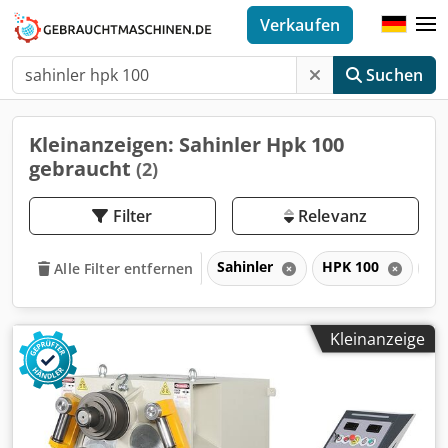
Verkaufen
Suchen
Kleinanzeigen: Sahinler Hpk 100
gebraucht
(2)
Filter
Relevanz
Sahinler
HPK 100
H
Alle Filter entfernen
Kleinanzeige