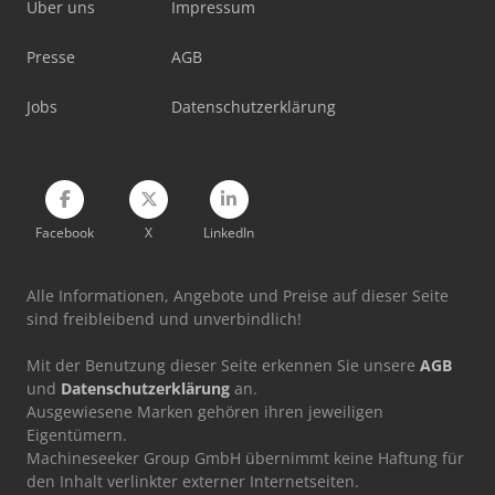
Über uns
Impressum
Sahinler Pk 35
Presse
AGB
Sahinler Sdk 6
Jobs
Datenschutzerklärung
Sahinler Sdk 8
Weinbrenner Gp 100
Facebook
X
LinkedIn
Alle Informationen, Angebote und Preise auf dieser Seite
sind freibleibend und unverbindlich!
Mit der Benutzung dieser Seite erkennen Sie unsere
AGB
und
Datenschutzerklärung
an.
Ausgewiesene Marken gehören ihren jeweiligen
Eigentümern.
Machineseeker Group GmbH übernimmt keine Haftung für
den Inhalt verlinkter externer Internetseiten.