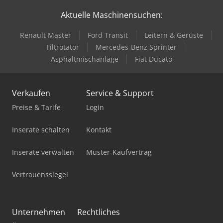
Aktuelle Maschinensuchen:
Kayakocvib Kvm 1000
Renault Master
Ford Transit
Leitern & Gerüste
Knuth Kpb 30
Tiltrotator
Mercedes-Benz Sprinter
Löser Ks 100
Asphaltmischanlage
Fiat Ducato
Metallkraft Sbm 140-12
Verkaufen
Service & Support
Sahinler Bt 114 - S
Preise & Tarife
Login
Sahinler Hkm 40
Inserate schalten
Kontakt
Sahinler Hkm 45
Inserate verwalten
Muster-Kaufvertrag
Sahinler Hkm 60
Vertrauenssiegel
Sahinler Hkm 65
Sahinler Hkm 85
Unternehmen
Rechtliches
Sahinler Hpk 50