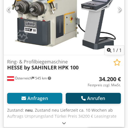
1
/
1
Ring- & Profilbiegemaschine
HESSE by SAHINLER
HPK 100
34.200 €
Österreich
545 km
Festpreis zzgl. MwSt.
Anfragen
Anrufen
Zustand:
neu
, Zustand neu Lieferzeit ca. 10 Wochen ab
Auftrags Ursprungsland Türkei Preis 34200 € Leasingrate
653.22 € Wellendurchmesser 100 mm Walzendurchmesser