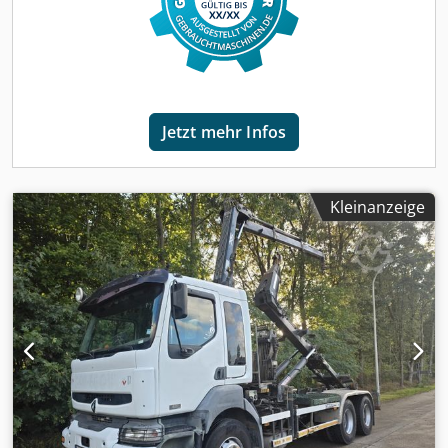
innnerhalb: 5 mm; Reifen Profil links außen: 7 mm; Reifen
Profil rechts innerhalb: 5 mm; Reifen Profil rechts außen: 7
mm; Reduzierung: Ausenplanetenachsen Hinterachse 2:
Doppelbereift; Reifen Profil links innnerhalb: 5 mm; Reifen
Profil links außen: 5 mm; Reifen Profil rechts innerhalb: 5
mm; Reifen Profil rechts außen: 5 mm; Reduzierung:
Jetzt mehr Infos
Ausenplanetenachsen Gewichte Dedpfx Ajzglpuol Tekr
Leergewicht: 14.480 kg Zuladung: 17.520 kg zGG: 32.000 kg
Zustand Schäden: keines
Kleinanzeige