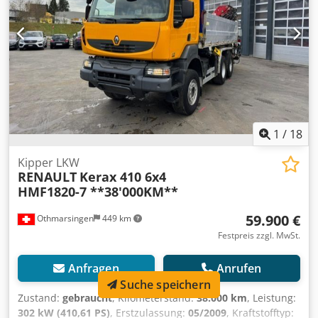
ACHTUNG : SPRENGT NUR AN MIT STARTPILOTE !!
Belgische Zulassung Preis 21750,-¤ netto
1
/
18
Kipper LKW
RENAULT
Kerax 410 6x4
HMF1820-7 **38'000KM**
59.900 €
Othmarsingen
449 km
Festpreis zzgl. MwSt.
Anfragen
Anrufen
Suche speichern
Zustand:
gebraucht
, Kilometerstand:
38.000 km
, Leistung:
302 kW (410,61 PS)
, Erstzulassung:
05/2009
, Kraftstofftyp: