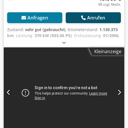
VB zzgl. MwSt.
Anfragen
Anrufen
Zustand:
sehr gut (gebraucht)
, Kilometerstand:
1.130.373
km
, Leistung:
370 kW (503,06 PS)
, Erstzulassung:
01/2006
,
Kraftstofftyp:
Diesel
, Achsen-Konfiguration:
6x6
, Kraftstoff:
Diesel
, Fahrerkabine:
Fahrerhaus
, Getriebetyp:
Kleinanzeige
mechanisch
, Anzahl der Gänge:
16
, Emissionsklasse:
Euro3
, Federung:
Sonstige
, Baujahr:
2006
, Ausstattung:
ABS, Klimaanlage, Tempomat, elektrische
Fensterheberregelung
, = Weitere Optionen und Zubehör =
- Parabolfederung - Radio/CD-Spieler -
Sonnenschutzklappe - Verwärmungsautomatik =
Anmerkungen = TRANSPORT NACH ANTWERP 590 EURO =
Weitere Informationen = Verfügbarkeit Vorratsstatus: In
Kürze erwartet Allgemeine Informationen Verwendbares
Material: Beton Referenznummer: 97 Achskonfiguration
Vorderachse: Gelenkt; Federung: Parabelfederung
Dksdpfxow Rgf Tj Al Tjr Hinterachse 1: Doppelbereift;
Federung: Blattfederung Hinterachse 2: Doppelbereift;