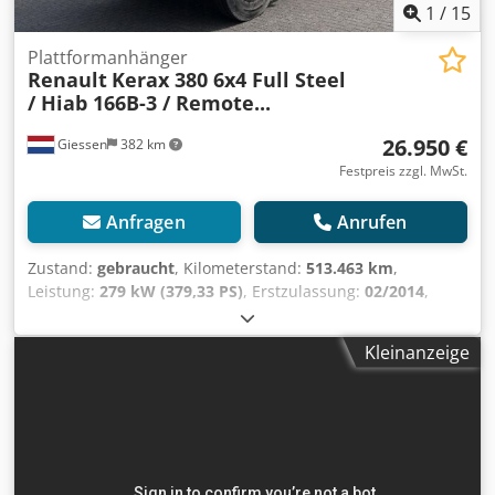
1
/
15
Plattformanhänger
Renault
Kerax 380 6x4 Full Steel
/ Hiab 166B-3 / Remote...
26.950 €
Giessen
382 km
Festpreis zzgl. MwSt.
Anfragen
Anrufen
Zustand:
gebraucht
, Kilometerstand:
513.463 km
,
Leistung:
279 kW (379,33 PS)
, Erstzulassung:
02/2014
,
Kraftstofftyp:
Diesel
, Reifengröße:
315/80
, Reifenzustand:
30 %
, Achsen-Konfiguration:
6x4
, Kraftstoff:
Diesel
, Farbe:
Kleinanzeige
Sonstige
, Fahrerkabine:
Fahrerhaus
, Getriebetyp:
Automatisch
, Emissionsklasse:
Euro5
, Federung:
Blatt
,
Baujahr:
2014
, Ausstattung:
ABS, Klimaanlage, Kran
, =
Weitere Optionen und Zubehör = - Blattfederung =
Anmerkungen = Kran Anzahl der hydraulischen Auszüge: 3
Anzahl Stützbeine: 2 Rotator: ✓ Meter Kapazität: 10.3 m