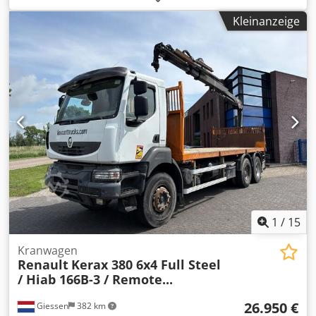
Retarder
, Getriebetyp:
Automatisch
, Emissionsklasse:
Kleinanzeige
Euro5
, Ausstattung:
Rußfilter
, - Retarder- Klima- 2 Seiten
Wohlgenannt- AutomatikFederung: Blattfederung Dsdpozh
Swbjfx Al Tekr
1
/
15
Kranwagen
Renault
Kerax 380 6x4 Full Steel
/ Hiab 166B-3 / Remote...
26.950 €
Giessen
382 km