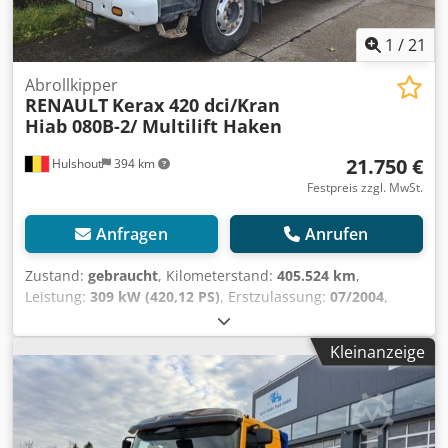
1
/
21
Abrollkipper
RENAULT
Kerax 420 dci/Kran
Hiab 080B-2/ Multilift Haken
21.750 €
Hulshout
394 km
Festpreis zzgl. MwSt.
Anfragen
Anrufen
Zustand:
gebraucht
, Kilometerstand:
405.524 km
,
Leistung:
309 kW (420,12 PS)
, Erstzulassung:
07/2004
,
Kraftstofftyp:
Diesel
, Gesamtgewicht:
26.000 kg
,
Getriebetyp:
mechanisch
, Emissionsklasse:
Euro3
,
Kleinanzeige
Ausstattung:
ABS
, Kerax 420 dci Schaltgetriebe 16 Gang
RETARDER Kran Hiab 088B-2 Duo Djdpfx Aex E Idhel Tskr
2x hydraulisch ausschiebbar 5+6 Funktion für Drehkopf
und Greifer Abrollkipper Multilift mit Knickarm 20 Tonnen
BLATT - BLATT gefedert Motor + Getriebe laufen gut !!