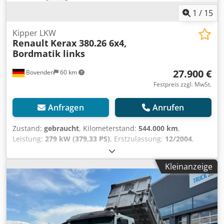
1
/
15
Kipper LKW
Renault
Kerax 380.26 6x4,
Bordmatik links
27.900 €
Bovenden
60 km
Festpreis zzgl. MwSt.
Anfragen
Anrufen
Zustand:
gebraucht
, Kilometerstand:
544.000 km
,
Leistung:
279 kW (379,33 PS)
, Erstzulassung:
12/2004
,
Kraftstofftyp:
Diesel
, Leergewicht:
12.600 kg
, maximales
Ladegewicht:
13.400 kg
, Gesamtgewicht:
26.000 kg
,
Kleinanzeige
Achsen-Konfiguration:
6x4
, Bremsen:
Motorbremsung
,
Farbe:
Gelb
, Fahrerkabine:
Fahrerhaus
, Getriebetyp:
mechanisch
, Emissionsklasse:
Euro3
, Federung:
Blatt
,
Anzahl der Sitzplätze:
2
, Laderaumlänge:
4.900 mm
,
Laderaumbreite:
2.350 mm
, Laderaumhöhe:
800 mm
,
Ausstattung:
ABS, Anhängerkupplung, Bordcomputer,