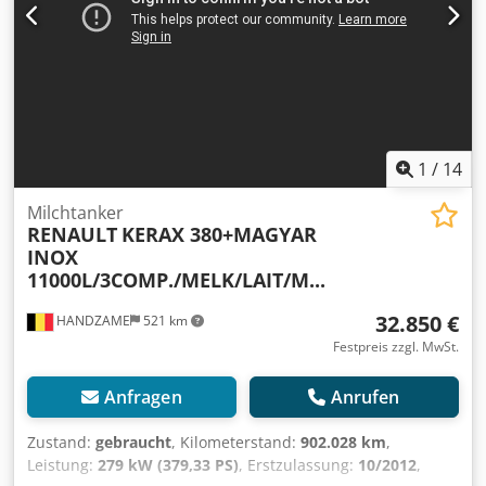
Dkodpfx Aezgg Thjl Tjr = Weitere Informationen =
Vorderachse: Reifenmaß: 315/80; Gelenkt; Reifen Profil:
30% Hinterachse 1: Reifenmaß: 13R22.5; Doppelbereift;
Reifen Profil: 40%; Reduzierung: Ausenplanetenachsen
Hinterachse 2: Reifenmaß: 13R22.5; Doppelbereift; Reifen
Profil: 40%; Reduzierung: Ausenplanetenachsen Kran: HIAB
166 B-3 HIDUO, Baujahr 2014, hinten am Fahrgestell
1
/
14
Milchtanker
RENAULT
KERAX 380+MAGYAR
INOX
11000L/3COMP./MELK/LAIT/M...
32.850 €
HANDZAME
521 km
Festpreis zzgl. MwSt.
Anfragen
Anrufen
Zustand:
gebraucht
, Kilometerstand:
902.028 km
,
Leistung:
279 kW (379,33 PS)
, Erstzulassung:
10/2012
,