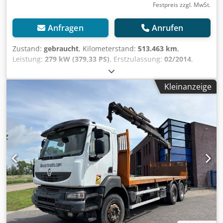
Festpreis zzgl. MwSt.
Anfragen
Anrufen
Zustand:
gebraucht
, Kilometerstand:
513.463 km
,
Leistung:
279 kW (379,33 PS)
, Erstzulassung:
02/2014
,
Kraftstofftyp:
Diesel
, Reifengröße:
315/80
, Reifenzustand:
30 %
, Achsen-Konfiguration:
6x4
, Kraftstoff:
Diesel
, Farbe:
Kleinanzeige
Sonstige
, Fahrerkabine:
Fahrerhaus
, Getriebetyp:
Automatisch
, Emissionsklasse:
Euro5
, Federung:
Blatt
,
Baujahr:
2014
, Ausstattung:
ABS, Klimaanlage, Kran
, =
Weitere Optionen und Zubehör = - Blattfederung =
Anmerkungen = Kran Dodpfx Aozghgvsl Tokr Anzahl der
hydraulischen Auszüge: 3 Anzahl Stützbeine: 2 Rotator: ✓
Meter Kapazität: 10.3 m = Weitere Informationen =
Vorderachse: Reifenmaß: 315/80; Gelenkt; Reifen Profil:
30% Hinterachse 1: Reifenmaß: 13R22.5; Doppelbereift;
Reifen Profil: 40%; Reduzierung: Ausenplanetenachsen
Hinterachse 2: Reifenmaß: 13R22.5; Doppelbereift; Reifen
Profil: 40%; Reduzierung: Ausenplanetenachsen Kran: HIAB
166 B-3 HIDUO, Baujahr 2014, hinten am Fahrgestell