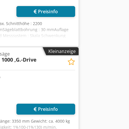
Preisinfo
ax. Schnitthöhe : 2200
mSägeblattbohrung : 30 mmAuflage
end Messsystem : Skala Schwenkung
hend Absaugung : externe Absaugung
 : 6300 x 1300 x 2900 mmMotorleistung
Kleinanzeige
nsäge
 1000 ,G.-Drive
Preisinfo
tlänge: 3350 mm Gewicht: ca. 4000 kg
igkeit: 1%100-(1%130) m/min.