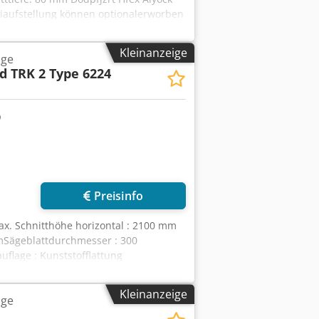
iaufstellung können optionalerworben
Kleinanzeige
äge
d TRK 2 Type 6224
Preisinfo
ax. Schnitthöhe horizontal : 2100 mm
mSägeblattdurchmesser : 300
flage : Kunststofflattung
ägekopf : manuell Sägevorschub :
manuell Gewicht ca. : 1000
Kleinanzeige
äge
gdurchmesser : 140 mm Lagerort: