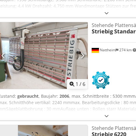
Leistung: 4,4 kW Drehzahl: 4.750 mm Wandmontage Stützen zur fre
werden.
Stehende Plattens
Striebig
Standar
Nattheim
274 km
1
/
6
Zustand:
gebraucht
, Baujahr:
2006
, max. Schnittbreite : 5300 mmm
max. Schnitthöhe vertikal: 2240 mmmax. Bearbeitungsdicke : 80 m
mmSägeblattbohrung : 30 mmAuflage unten : Rollen starr Materialau
ausweichend Kleinteilauflage : Ja Messsystem : SkalaSchwenkung S
manuell Absaugung : externe Absaugung Arretierung Sägebalken : 
Stehende Plattens
kgAbmessung : 6660 x 1426 x 3015 mmMotorleistung : 5.5 kWAbsau
Striebig
6220
Nattheim Dedezrmwwjpfx Alyeck