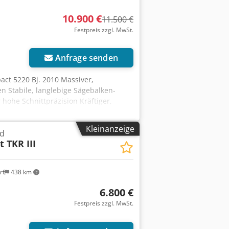
10.900 €
11.500 €
Festpreis zzgl. MwSt.
Anfrage senden
act 5220 Bj. 2010 Massiver,
n Stabile, langlebige Sägebalken-
hohe Schnittpräzision Kräftiger,
atisch ausweichender Alu-Lattenrost
A Re Alyek kugelgelagerte
Kleinanzeige
nd
Alu-Rastern integrierte
 TKR III
on der Sägeblattgeräusche
tttiefe 60 mm Sägemotorleistung 3,9
mm *1 Emissionsschalldruckpegel am
rf
438 km
gstutzen ø 100 mm Anschlusswert 4,8
ikal: 2200 mm , Hhorizontal: 2100 mm
6.800 €
uflagerollen - Freistandstütze kompl.
Festpreis zzgl. MwSt.