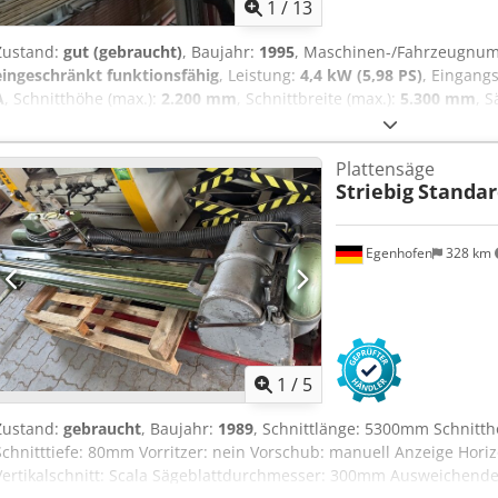
1
/
13
Zustand:
gut (gebraucht)
, Baujahr:
1995
, Maschinen-/Fahrzeugnu
eingeschränkt funktionsfähig
, Leistung:
4,4 kW (5,98 PS)
, Eingan
A
, Schnitthöhe (max.):
2.200 mm
, Schnittbreite (max.):
5.300 mm
, 
Drehzahl (min.):
4.750 U/min
, Gesamtlänge:
6.400 mm
, Gesamtgew
Typen: 6220 AV schnitt Kapazittet: 5300V2200X80 mm Vorizeragreg
Plattensäge
Striebig
Standar
Egenhofen
328 km
1
/
5
Zustand:
gebraucht
, Baujahr:
1989
, Schnittlänge: 5300mm Schnitt
Schnitttiefe: 80mm Vorritzer: nein Vorschub: manuell Anzeige Horiz
Vertikalschnitt: Scala Sägeblattdurchmesser: 300mm Ausweichende 