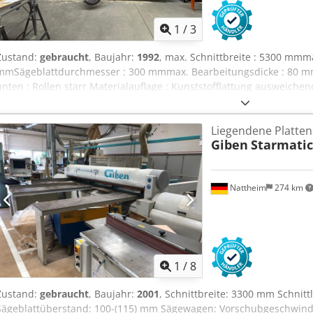
1
/
3
Zustand:
gebraucht
, Baujahr:
1992
, max. Schnittbreite : 5300 mmm
mmSägeblattdurchmesser : 300 mmmax. Bearbeitungsdicke : 80 m
unten : Rollen starr Materialauflage : Kunststofflattung ausweich
Sägekopf : manuell Sägevorschub : manuell Befestigung : freiste
Arretierung Sägebalken : manuell Gewicht ca. : 1500 kgAbmessung
Liegendene Platte
: 5.5 kW Dcodpey H E Utsfx Alyjk Lagerort: Nattheim
Giben
Starmatic
Nattheim
274 km
1
/
8
Zustand:
gebraucht
, Baujahr:
2001
, Schnittbreite: 3300 mm Schnit
Sägeblattüberstand: 100-(115) mm Sägewagen: Vorschubgeschwind