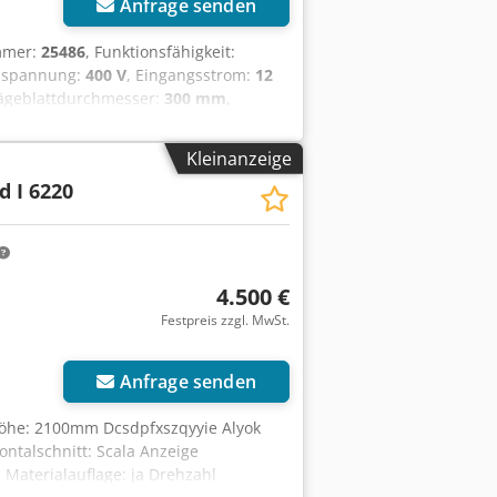
Anfrage senden
mmer:
25486
, Funktionsfähigkeit:
gsspannung:
400 V
, Eingangsstrom:
12
Sägeblattdurchmesser:
300 mm
,
icht:
1.000 kg
, Ausstattung:
Vorritzer
,
gat Dedpfeywtw Dsx Alyeck
Kleinanzeige
d I 6220
4.500 €
Festpreis zzgl. MwSt.
Anfrage senden
höhe: 2100mm Dcsdpfxszqyyie Alyok
ontalschnitt: Scala Anzeige
Materialauflage: ja Drehzahl