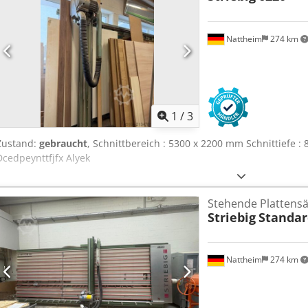
Nattheim
274 km
1
/
3
Zustand:
gebraucht
, Schnittbereich : 5300 x 2200 mm Schnittiefe 
Dcedpeynttfjfx Alyek
Stehende Plattens
Striebig
Standard
Nattheim
274 km