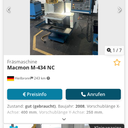
1
/
7
Fräsmaschine
Macmon
M-434 NC
Heilbronn
243 km
Preisinfo
Anrufen
Zustand:
gut (gebraucht)
, Baujahr:
2008
, Vorschublänge X-
Achse:
400 mm
, Vorschublänge Y-Achse:
250 mm
,
Vorschublänge Z-Achse:
400 mm
, Heidenhain TNC 124
Steuerung Dodpfxerb A Tcj Ahlewa Pinole elektrisches