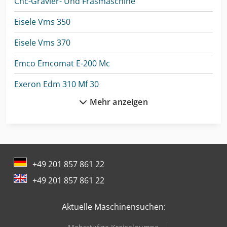
Cnc-Gravier- Und Fräsmaschine
Eisele Vms 350
Eisele Vms 370
Emco Emcomat E-200 Mc
Exeron Edm 310 Mf 30
Mehr anzeigen
Exeron Edm 313 Mf 30
Favretto Mb 100
Favretto Mc 130
+49 201 857 861 22
Gildemeister Nef 320
+49 201 857 861 22
Gildemeister Nef 320 K
Aktuelle Maschinensuchen:
Gildemeister Nef 400