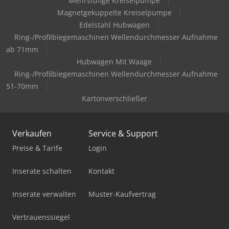
Mehrstufige Kreiselpumpe
Gildemeister Nef 520
Magnetgekuppelte Kreiselpumpe
Hermle C 400
Edelstahl Hubwagen
Ring-/Profilbiegemaschinen Wellendurchmesser Aufnahme
Knuth Kb 1400
ab 71mm
Hubwagen Mit Waage
Knuth Kpb 30
Ring-/Profilbiegemaschinen Wellendurchmesser Aufnahme
Knuth R 32 Basic
51-70mm
Kartonverschließer
Knuth V-Turn 410 Pro
Kovosvit Mas Mcv 1270
Verkaufen
Service & Support
Lissmac Sbm-M 1500 B2
Preise & Tarife
Login
Macmon M 100 Re
Inserate schalten
Kontakt
Maka Pa 37
Inserate verwalten
Muster-Kaufvertrag
Mecal Mc 304 Atlas
Vertrauenssiegel