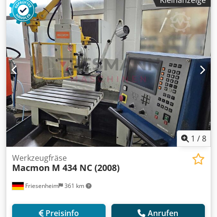
Kleinanzeige
Handrad Kühlmitteleinrichtung Technische Daten:
Längsweg (X-Achse) / X-travel longitudinal 400 mm
Querweg (Y-Achse) / Y-travel cross 250 mm Senkrechtweg
(Z-Achse) / Z-travel vertical 400 mm Tischaufspannfläche /
table clamping area 600 x 320 mm Werkzeugaufnahme /
spindle taper SK40 Drehzahlbereich / spindle speed range
30-6300 UpM Vorschub x,y,z / feed x,y,z 10,10,8 m/min.
Antriebsleistung gesamt / drice capacity 6,5 kW Gewicht
ca. / weight ca. 1200 kg Technische Daten, Zubehör und
Beschreibung der Maschine sind unverbindlich - Technical
data, accessories and description of the machine are not
binding.
1
/
8
Werkzeugfräse
Macmon
M 434 NC (2008)
Friesenheim
361 km
Preisinfo
Anrufen