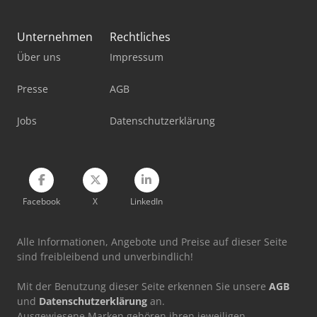
Mercdes 1113
Okuma Mb-4000H
Unternehmen
Rechtliches
Über uns
Impressum
Schaublin 180-Ccn
Presse
AGB
Jobs
Datenschutzerklärung
Facebook
X
LinkedIn
Alle Informationen, Angebote und Preise auf dieser Seite
sind freibleibend und unverbindlich!
Mit der Benutzung dieser Seite erkennen Sie unsere
AGB
und
Datenschutzerklärung
an.
Ausgewiesene Marken gehören ihren jeweiligen