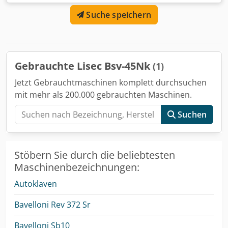
Kante (Kunststoff-) Abstandshaltern möglich Universelles
Suche speichern
Biegewerkzeug für Aluminium bis 24 mm Alle Formen
gemäß LISEC-Formkatalog Dsdpfjzdynmex Apiewa Zum
Lieferumfang gehört ein Domino A-100 Inkjet-Drucker
Weitere technische Informationen finden Sie in der
beigefügten technischen Daten-Datei Sehr guter und
Gebrauchte Lisec Bsv-45Nk
(1)
sauberer Zustand Guter Arbeitszustand, getestet Video
verfügbar Verkauf wie gesehen Sofort verfügbar
Jetzt Gebrauchtmaschinen komplett durchsuchen
mit mehr als 200.000 gebrauchten Maschinen.
Suchen
Stöbern Sie durch die beliebtesten
Maschinenbezeichnungen:
Autoklaven
Bavelloni Rev 372 Sr
Bavelloni Sb10