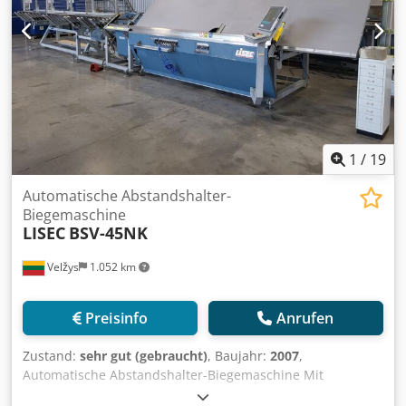
1
/
19
Automatische Abstandshalter-
Biegemaschine
LISEC
BSV-45NK
Velžys
1.052 km
Preisinfo
Anrufen
Zustand:
sehr gut (gebraucht)
, Baujahr:
2007
,
Automatische Abstandshalter-Biegemaschine Mit
Profilmagazin Biegen von Aluminium-, Stahl- und Warme-