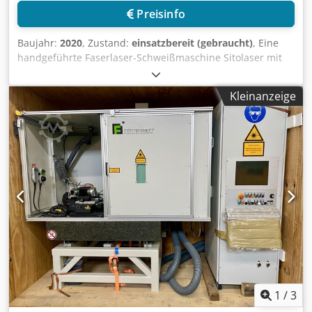
Preisinfo
Baujahr:
2020
, Zustand:
einsatzbereit (gebraucht)
, Eine
handgeführte Faserlaser-Schweißmaschine Sitolaser mit
einer Reycus-Laserquelle steht zur Verfügung.
Laserleistung: 1000W, Kühlung: Wasser, Schweißleistung
Kleinanzeige
Stahl/Kupfer/Aluminium: 4mm/2mm/2mm, min.
Blechstärke: 0,2mm, Wellenlänge: 1080nm.
Maschinendimensionen X/Y/Z: ca.
1200mm/650mm/1200mm, Gewicht: ca. 250kg. Inklusive
verschiedener Düsen aus Kupfer, Ersatzlinsen und
Schwerlastrollen für die Mobilität. Die Position ist ein
Vorführgerät mit wenigen Betriebsstunden.
Dokumentation vorhanden. Eine Besichtigung vor Ort ist
möglich. Dcodpfx Aezfaarjniok
1
/
3