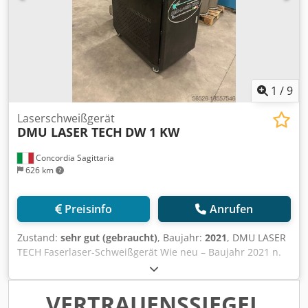
1
/
9
Laserschweißgerät
DMU LASER TECH
DW 1 KW
Concordia Sagittaria
626 km
Preisinfo
Anrufen
Zustand:
sehr gut (gebraucht)
, Baujahr:
2021
, DMU LASER
TECH Faserlaser-Schweißgerät Wie neu – Baujahr 2021 n.
Chr. 1 Kw MT 1000P Komplett mit Kabel und
Taschenlampe. Dedpfxev Amxms Anisck
VERTRAUENSSIEGEL