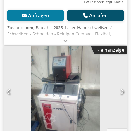
EXW Festpreis zzgl. MwSt.
Anfragen
Anrufen
Zustand:
neu
, Baujahr:
2025
, Laser-Handschweißgerät -
Schweißen - Schneiden - Reinigen Compact, Flexibel,
Einfache Handhabung •⁠ 2kw Geräte zum Schweißen bis
6mm Stahl, 5mm Edelstahl, 4mm Aluminium. •⁠ Unsere
Kleinanzeige
Schweißgeräte verfügen alle über eine Wasserkühlung •⁠
⁠Industriegeräte für den Dauerbetrieb. •⁠ ⁠Doppeldraht-
Vorschubgerät für die Verwendung von bis zu 2x
Fülldrahtrollen bis á 15 Kg welche gleichzeitig oder einzeln
aktiviert werden können. Werden beide Drahtrollen
aktiviert wird die doppelte Menge an Draht gefördert
wodurch sehr große Nähte geschweißt werden können. •⁠
Inkl. Laserschutzbrille, Ersatzdüsen und Schutzgläser -
TECHNISCHE DATEN -Model: Revobotics 2KW LASER -
Schlauchpaket Länge: 10m -Laser Power: 2000W -Gewicht
total: 160kg -Sicherheit: Kontaktklemme -Drahtvorschub:
Ø0.8, 1.0, 1.2, 1.6, 2.0, 2.5mm (Doppeldrahtversion) -
Baustahl bis 6mm -Edelstahl bis 5mm -Aluminium bis