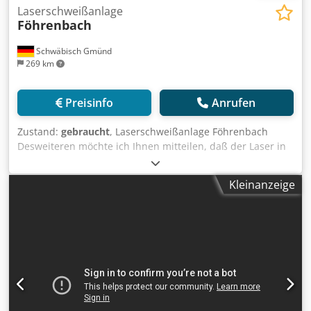
Laserschweißanlage
Föhrenbach
Schwäbisch Gmünd
269 km
Preisinfo
Anrufen
Zustand:
gebraucht
, Laserschweißanlage Föhrenbach
Desweiteren möchte ich Ihnen mitteilen, daß der Laser in
2 Holzkisten zur Überschiffung eingelagert ist.
Datenblätter als PDF vorhanden. gesamte Datenpacket (4
Kleinanzeige
Ordner) Wie schon gesagt, da es sich um eine
"Sondermaschine" handelt, gibt es hier nichts von der
Stange. Dedpfx Anjxuri Djiock