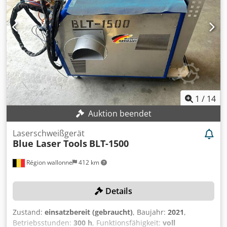
Aluminium. Trifokaltechnik 3500W Laserzange Kontroller
3F Betriebsart CW/Moduliert Wellenlänge 1070 nm
Laserleistung Hauptstrahl 3.0kW Laserleistung
Nebenstrahlen 2 × 0.25 kW Spotgröße (Abhängig von Faser
und Optik), µm 250 – 600 Leistungsbedarf 3500 W
Laserleistung Laser Duty Cycle 30% (mit Kühler) 3.5 kW
Abmessungen, KontrollerW × D × H, mm 608 × 808 × 1335
Gewicht 250 kg Lss-5M-3500-3F 400-460V AC 3P/PE 50/60Hz
32A/120k Typ: Laserschweißzange LSS-5M-3500-3F
Zustand: gebraucht / used Lieferumfang: (Siehe Bild)
1
/
14
(Änderungen und Irrtümer in den technischen Daten,
Auktion beendet
Angaben sind vorbehalten!) Weitere Fragen können wir
gerne am Telefon für Sie beantworten.
Laserschweißgerät
Blue Laser Tools
BLT-1500
Région wallonne
412 km
Details
Zustand:
einsatzbereit (gebraucht)
, Baujahr:
2021
,
Betriebsstunden:
300 h
, Funktionsfähigkeit:
voll