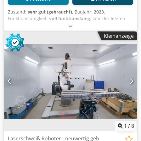
Anfragen, Erklärungs- Schweißschulungen und
Einweisungen (auch telefonisch) auf: deutsch, englisch
Zustand:
sehr gut (gebraucht)
, Baujahr:
2023
,
und polnisch Dcodpfxepcf Nts Aniek Anbieter Lawitex
Funktionsfähigkeit:
voll funktionsfähig
, Jahr der letzten
GmbH 40764 Langenfeld (Rheinland), DE
Überholung:
2026
, Wir bieten diese sehr gut erhaltene
TRUMPF TruLaser Weld 1000 Laserschweißmaschine,
Kleinanzeige
Baujahr 2023, mit wenigen Stunden an. Die Maschine
wurde jährlich durch Trumpf gewartet. Die letzte Wartung
war im April 2026. Die Maschine ist unter Strom und
vollausgestattet mit zwei Drehachsen. Die
Programmierung erfolgt an der Maschine, ohne Software.
Aktuell wird noch auf dieser Maschine produziert.
Abzugeben im August 2026. Hersteller: TRUMPF Modell:
TruLaser Weld 1000 Baujahr: 2023 Wenn Sie Rückfragen
haben oder mehr Informationen benötigen, schreiben Sie
uns gerne eine Nachricht oder rufen uns an. Dsdpfjy I Ak
Uox Aniock
1
/
8
Laserschweiß-Roboter - neuwertig geb.