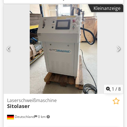
Netztrennschalter Not-Aus-Schalter Motorschutzschalter
unserer Einschätzung nach in einem Dcedpfx Aszbvn
Schnittstelle mit Hardwareüberwachungsfunktion
Kleinanzeige
Eenisk neuwertigen Zustand. Technische Merkmale: -
Dcedpszlqt Nofx Anijk Lampenschalter Industrie-Controller
Verschweißen von eingepressten Einzelteilen in der
Kondensatorbank
Kühlplatte - Faserlaser mit 3000W Leistung - Pneutische
Ansaugung der Kühlplatte inkl. Drehvorrichtung -
Siemens-Steuerung Zubehör, abgebildete Werkzeuge und
Spannmittel gehören nur zum Lieferumfang wenn dies in
den Zusatzinformationen vermerkt ist. Aenderungen und
Irrtuemer in den technischen Daten und Angaben sowie
Zwischenverkauf vorbehalten!
1
/
8
Laserschweißmaschine
Sitolaser
Deutschland
0 km