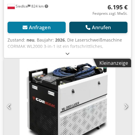
6.195 €
Siedlce
824 km
Festpreis zzgl. MwSt.
Anfragen
Anrufen
Zustand:
neu
, Baujahr:
2026
, Die Laserschweißmaschine
CORMAK WL2000 3-in-1 ist ein fortschrittliches,
industrielles Gerät, das die Faserlasertechnologie für
präzises Schweißen, Schneiden und Reinigen einsetzt.
Kleinanzeige
Dank ihrer kompakten Bauweise und der integrierten
Steuerungssysteme ist die Maschine eine ideale Lösung
für Produktionsbetriebe, die hohe Leistung,
Wiederholgenauigkeit und eine geringe Wärmeeinwirkung
auf das Material benötigen. Hauptvorteile der Maschine:
Djdpfsizr Rljx Anisck * Effizientes Wasserkühlsystem –
sorgt für eine stabile Betriebstemperatur und verlängert
die Lebensdauer der Komponenten. * Ergonomischer
Schweißkopf – einstellbarer Fokuspunkt von 0–5 mm,
austauschbare Düsen, 7-m-Faser, hohe Mobilität. *
Automatischer Drahtvorschub – synchronisiert mit der
Schweißmaschinensoftware, gewährleistet einen