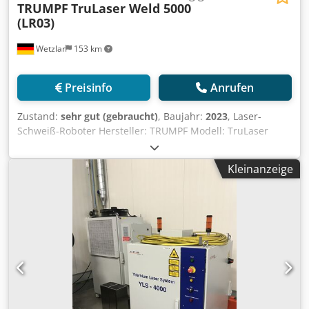
TRUMPF
TruLaser Weld 5000
(LR03)
Wetzlar
153 km
Preisinfo
Anrufen
Zustand:
sehr gut (gebraucht)
, Baujahr:
2023
, Laser-
Schweiß-Roboter Hersteller: TRUMPF Modell: TruLaser
Weld 5000 (LR03) Baujahr: KW 51/2023 - Inbetriebnahme:
2024 4.000 Watt Festkörper (Fiber-) Laser Betriebsstunden:
Kleinanzeige
neuwertig gebraucht ERWEITERTE - AUSSTATTUNG: 30 m
LLK TruDisk 4001 (Festkörper, Fiber) mit 1 LLK-A 1 ST, Inkl.
Kühlaggregat, Inkl. Sicherheit für Laserschweißen
Werkstückbearbeitung: Drehmodul für Schutzgasführung
FusionLine FusionLine Kombidüse Positionierer: Dreh- Kipp
Positionieren endlosdrehend Nullpunkt-Spannsystem für
Dreh-Kipp-Pos Schutzkabine erweitert auf 4.800 x 4.800
mm (Frontmaß x Seitenmaß) Datenübertragung: OPC UA
for Machine Tools Basic (möglicherweise Lizenz notwendig)
AUSSTATTUNG: Maschine: Kollisionsschutz KUKA Roboter