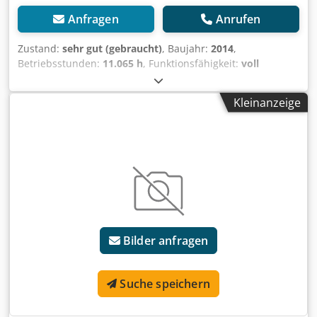
Anfragen
Anrufen
Zustand:
sehr gut (gebraucht)
, Baujahr:
2014
,
Betriebsstunden:
11.065 h
, Funktionsfähigkeit:
voll
funktionsfähig
, Maschinen-/Fahrzeugnummer:
03001212-
03.14
, Die Laser-Schweißmaschine ALPHA LASER ALM 200
Kleinanzeige
wurde 2014 in Deutschland von der Firma Alpha Laser
GmbH hergestellt, ist aber erst seit 2017 im Einsatz. Die
mobile Laserschweißmaschine ist mit einer Laserquelle
mit 200 W Leistung (9 kW Laserstrahlleistung) ausgestattet,
was die Reparatur und Modifikation verschiedenster
Komponenten von Stanzwerkzeugen, Matrizen,
Spritzgussformen, Werkzeugen und Maschinenteilen an
jedem gewünschten Ort ermöglicht. Das Schweißen erfolgt
im halbautomatischen Modus. Das mobile
Bilder anfragen
Laserschweißsystem verfügt über einen schmalen
Laserkopf, der den Zugang zum Inneren des zu
schweißenden Elements erlaubt. Gesteuert wird die
Suche speichern
Maschine über Computer, Joystick und Fußschalter. Die
Maschine befindet sich sowohl technisch als auch optisch
in einem sehr guten Zustand und wurde regelmäßig