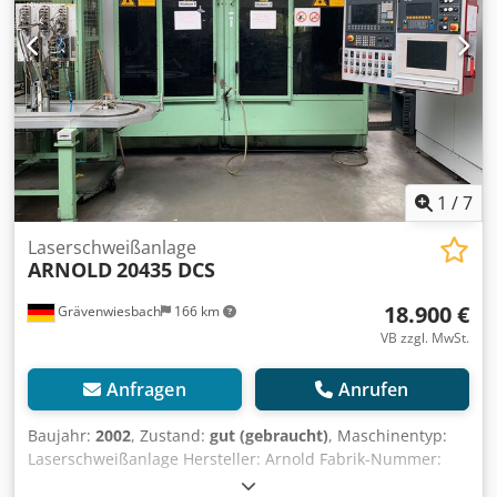
1
/
7
Laserschweißanlage
ARNOLD
20435 DCS
18.900 €
Grävenwiesbach
166 km
VB zzgl. MwSt.
Anfragen
Anrufen
Baujahr:
2002
, Zustand:
gut (gebraucht)
, Maschinentyp:
Laserschweißanlage Hersteller: Arnold Fabrik-Nummer:
20435 DCS Baujahr: 2002 Verfügbar ab Januar 2027