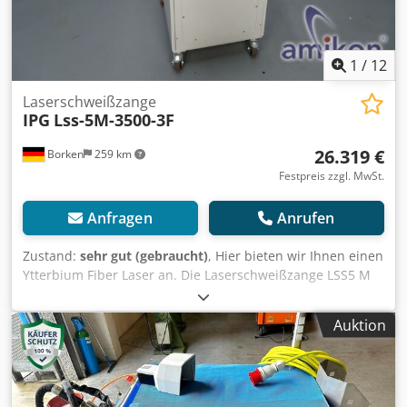
Besichtigung vor Ort ist möglich. Dsdpfjy U Nrfsx Aniock
1
/
12
Laserschweißzange
IPG
Lss-5M-3500-3F
26.319 €
Borken
259 km
Festpreis zzgl. MwSt.
Anfragen
Anrufen
Zustand:
sehr gut (gebraucht)
, Hier bieten wir Ihnen einen
Ytterbium Fiber Laser an. Die Laserschweißzange LSS5 M
ergänzt die Baureihe als kompaktes Schweißwerkzeug.
Djdpfx Ajzd Rinjniock Mit Laserleistungen von eins bis vier
Auktion
Kilowatt, integrierter Kühltechnik und komfortabler
Ansteuereinheit bildet dieses kombinierte Schweiß- und
Spannwerkzeug ein ideales Tool für das Schweißen
hochfester Stähle, verzinkter Blechpaarungen oder