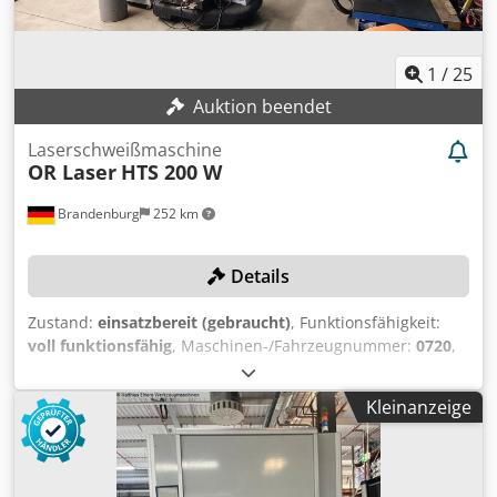
1
/
25
Auktion beendet
Laserschweißmaschine
OR Laser
HTS 200 W
Brandenburg
252 km
Details
Zustand:
einsatzbereit (gebraucht)
, Funktionsfähigkeit:
voll funktionsfähig
, Maschinen-/Fahrzeugnummer:
0720
,
Baujahr:
2015
, Gesamtgewicht:
370 kg
, Laserleistung:
200
W
, Verfahrweg Z-Achse:
570 mm
, Laserquellenmodell:
LS-
Kleinanzeige
PEC 200
, Für die Anlage wurde gerade ein aufwendiger
Service für 5.000 € beim Hersteller durchgeführt. Die
Lampe, der Spiegel und die Kühlkreislaufpumpe wurden
erneuert. Die Anlage war zuerst von 2015 bis 2018 eine