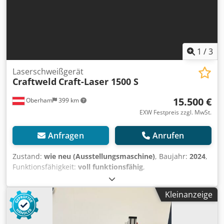
1
/
3
Laserschweißgerät
Craftweld
Craft-Laser 1500 S
15.500 €
Oberham
399 km
EXW Festpreis zzgl. MwSt.
Anfragen
Anrufen
Zustand:
wie neu (Ausstellungsmaschine)
, Baujahr:
2024
,
Funktionsfähigkeit:
voll funktionsfähig
,
Maschinen-/Fahrzeugnummer:
A32404019520
, Art des
Eingangsstroms:
Drehstrom
, Eingangsspannung:
230 V
,
Kleinanzeige
Gesamtgewicht:
53 kg
, Art der Kühlung:
Luft
,
Laserleistung:
1.500 W
, Wellenlänge:
1.080 mm
,
Dauerleistung:
1.500 kW (2.039,43 PS)
, Ausstattung: