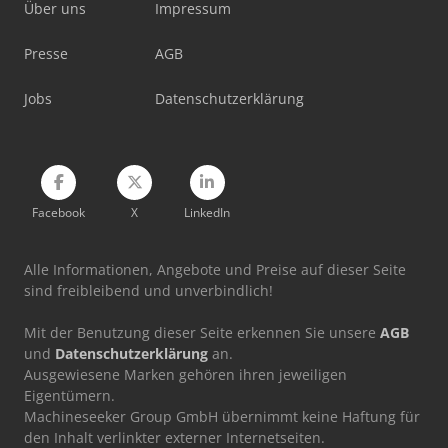
Mercdes 1113
Über uns
Impressum
Panhans 334/20
Presse
AGB
Saris Pl 276 150 1500 1
Jobs
Datenschutzerklärung
Facebook
X
LinkedIn
Alle Informationen, Angebote und Preise auf dieser Seite
sind freibleibend und unverbindlich!
Mit der Benutzung dieser Seite erkennen Sie unsere
AGB
und
Datenschutzerklärung
an.
Ausgewiesene Marken gehören ihren jeweiligen
Eigentümern.
Machineseeker Group GmbH übernimmt keine Haftung für
den Inhalt verlinkter externer Internetseiten.