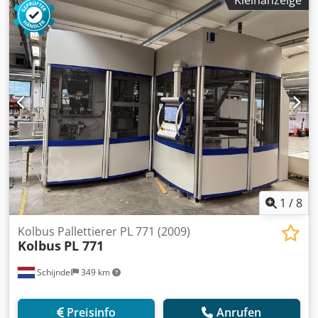
Kleinanzeige
oben offenes Palettenmagazin (für max. 20 Paletten) -
Zwischenlagenanleger inklusive Trennluft -
Verfahranschlag zum Absetzen von besonders glatten
Produkten - Abschieber für Produkte > 1 mm
1
/
8
Kolbus Pallettierer PL 771 (2009)
Kolbus
PL 771
Schijndel
349 km
Preisinfo
Anrufen