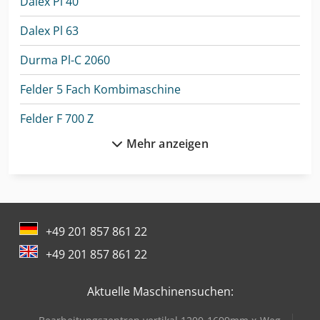
Dalex Pl 40
Dalex Pl 63
Durma Pl-C 2060
Felder 5 Fach Kombimaschine
Felder F 700 Z
Mehr anzeigen
Felder Fs 722
Felder K 700
Felder K 700 S
+49 201 857 861 22
Felder Kf 700 S Professional
+49 201 857 861 22
Felder Rl 125
Aktuelle Maschinensuchen:
Flott Bsm 75 A