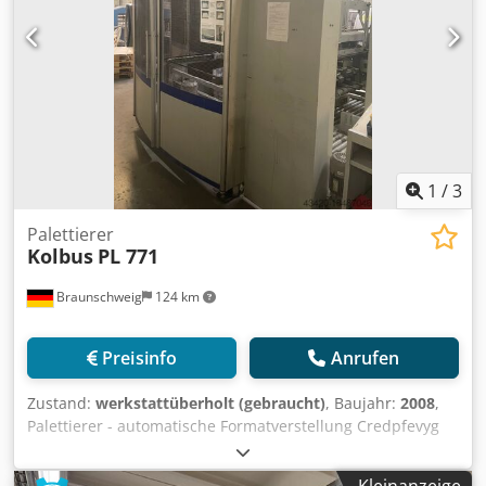
1
/
3
Palettierer
Kolbus
PL 771
Braunschweig
124 km
Preisinfo
Anrufen
Zustand:
werkstattüberholt (gebraucht)
, Baujahr:
2008
,
Palettierer - automatische Formatverstellung Credpfevyg
Ehsx Ai Ijf - Produktzufuhr über Staurollenbahn -
Drehpaternoster 0° / 90° / 180° inkl. Eintaktung - nach