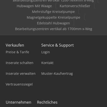
Bearbeitungszentren vertikal 1200-1699mm x-Weg
Gaemmerler Kl 540
Hubwagen Mit Waage
Kartonverschließer
Holzkraft Bts 200
Mehrstufige Kreiselpumpe
Magnetgekuppelte Kreiselpumpe
Holzkraft Hse 11-1100
Edelstahl Hubwagen
Bearbeitungszentren vertikal ab 1700mm x-Weg
Holzkraft Hse 22-1100 Ze
Holzkraft Rla 1213
Verkaufen
Service & Support
Holzkraft Vsa 38 L
Preise & Tarife
Login
Kami Dkm 250L-1
Inserate schalten
Kontakt
Kolbus Da 260
Inserate verwalten
Muster-Kaufvertrag
Kolbus Pe 312
Vertrauenssiegel
Kolbus Pk 170
Kombi Felder
Unternehmen
Rechtliches