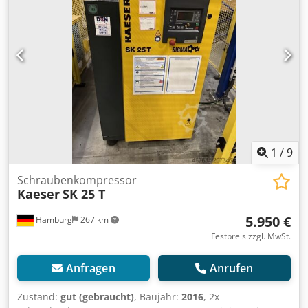
Bh Für Neumaschinen bequeme Leasing über unsere
Hausbank möglich. Besuchen Sie unser Ladengeschäft. Wir
haben immer eine große Auswahl an neuen und
gebrauchten Kompressoren auf Lager!
1
/
9
Schraubenkompressor
Kaeser
SK 25 T
5.950 €
Hamburg
267 km
Festpreis zzgl. MwSt.
Anfragen
Anrufen
Zustand:
gut (gebraucht)
, Baujahr:
2016
, 2x