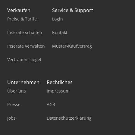
Kaeser Sm 13 T
Verkaufen
Service & Support
Kaeser Sxc 8
Preise & Tarife
Login
Kaeser Ta 11
Inserate schalten
Kontakt
Kaeser Ta 5
Inserate verwalten
Muster-Kaufvertrag
Kaeser Ta 8
Vertrauenssiegel
Kaeser Tah 7
Kaeser Tb 19
Unternehmen
Rechtliches
Über uns
Impressum
Kaeser Tb 26
Kaeser Tbh 14
Presse
AGB
Kaeser Tc 44
Jobs
Datenschutzerklärung
Kaeser Tf 230