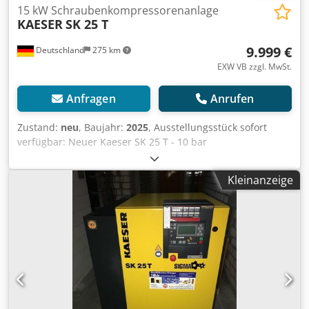
15 kW Schraubenkompressorenanlage
KAESER
SK 25 T
9.999 €
Deutschland
275 km
EXW VB zzgl. MwSt.
Anfragen
Anrufen
Zustand:
neu
, Baujahr:
2025
, Ausstellungsstück sofort
verfügbar: Neuer Kaeser SK 25 T - 10 bar
Schraubenkompressor mit integriertem Kaeltetrockner
Druck: 10 bar Nennleistung: 15 kW Liefermenge:
Kleinanzeige
2,11m³/min Schallpegel: 67 dB(A) Druckluftausgang: 1"
Abmessungen Länge x Breite x Höhe: 750 x 1240 x 1260
mm Crodpfx Ajzh Hwiof Hof Gewicht: 395 kg
Betriebsstunden: 0 Bh Für Neumaschinen bequeme
Leasing über unsere Hausbank möglich. Besuchen Sie
unser Ladengeschäft. Wir haben immer eine große
Auswahl an neuen und gebrauchten Kompressoren auf
Lager!