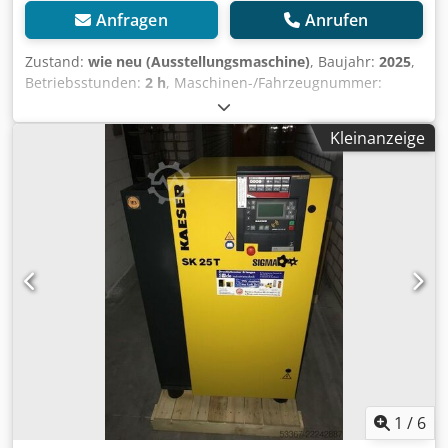
Anfragen
Anrufen
Zustand:
wie neu (Ausstellungsmaschine)
, Baujahr:
2025
,
Betriebsstunden:
2 h
, Maschinen-/Fahrzeugnummer:
101957.01
, Ausstellungsstück sofort verfügbar: Neuer
Kaeser SK 25 - 8 bar Schraubenkompressor Steuerung:
Kleinanzeige
SIGMA CONTROL 2 Druck: 8 bar Nennleistung: 15 kW
Liefermenge: 2,52 m³/min Schallpegel: 67 dB(A)
Druckluftausgang: 1" Crjdpfsv Ammkox Af Hsf
Abmessungen Länge x Breite x Höhe: 750 x 895 x 1260 mm
Gewicht: 320 kg Betriebsstunden: 2 Bh Für Neumaschinen
bequeme Leasing über unsere Hausbank möglich.
Besuchen Sie unser Ladengeschäft. Wir haben immer eine
große Auswahl an neuen und gebrauchten Kompressoren
auf Lager!
1
/
6