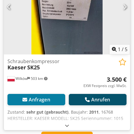
1
/
5
Schraubenkompressor
Kaeser
SK25
3.500 €
Wilków
503 km
EXW Festpreis zzgl. MwSt.
Anfragen
Anrufen
Zustand:
sehr gut (gebraucht)
, Baujahr:
2011
, 16768
HERSTELLER: KAESER MODELL: SK25 Seriennummer: 1015
Baujahr: 2011 Leistung (kW): 15 Liefermenge (m3/min): 2,25
Druck (bar): 11 Betriebsstunden (DOK/GESAMT):