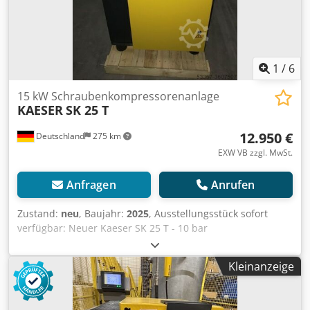
1
/
6
15 kW Schraubenkompressorenanlage
KAESER
SK 25 T
12.950 €
Deutschland
275 km
EXW VB zzgl. MwSt.
Anfragen
Anrufen
Zustand:
neu
, Baujahr:
2025
, Ausstellungsstück sofort
verfügbar: Neuer Kaeser SK 25 T - 10 bar
Schraubenkompressor mit integriertem Kaeltetrockner
Crodpfx Afodrc Txe Hsf Druck: 10 bar Nennleistung: 15 kW
Kleinanzeige
Liefermenge: 2,11m³/min Schallpegel: 67 dB(A)
Druckluftausgang: 1" Abmessungen Länge x Breite x Höhe:
750 x 1240 x 1260 mm Gewicht: 395 kg Betriebsstunden: 0