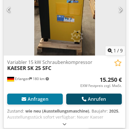
1
/
9
Variabler 15 kW Schraubenkompressor
KAESER
SK 25 SFC
15.250 €
Erlangen
180 km
EXW Festpreis zzgl. MwSt.
Anfragen
Anrufen
Zustand:
wie neu (Ausstellungsmaschine)
, Baujahr:
2025
,
Ausstellungsstück sofort verfügbar: Neuer Kaeser
frequenzgeregelter SK 25 SFC - 10 bar