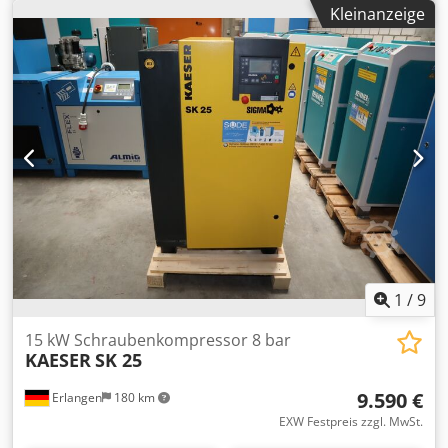
Schraubenkompressor Druck: 10 bar Nennleistung: 15 kW
Kleinanzeige
Liefermenge: 0,84 bis 2,25 m³/min Schallpegel: 68 dB(A)
Druckluftausgang: 1" Abmessungen Länge x Breite x Höhe:
750 x 895 x 1260 mm Gewicht: 337 kg Betriebsstunden: 1,5
Bh Für Neumaschinen bequeme Leasing über unsere
Hausbank möglich. Besuchen Sie unser Ladengeschäft. Wir
haben immer eine große Auswahl an neuen und
gebrauchten Kompressoren auf Lager! Crsdpok Adcajfx Af
Hef
1
/
9
15 kW Schraubenkompressor 8 bar
KAESER
SK 25
9.590 €
Erlangen
180 km
EXW Festpreis zzgl. MwSt.