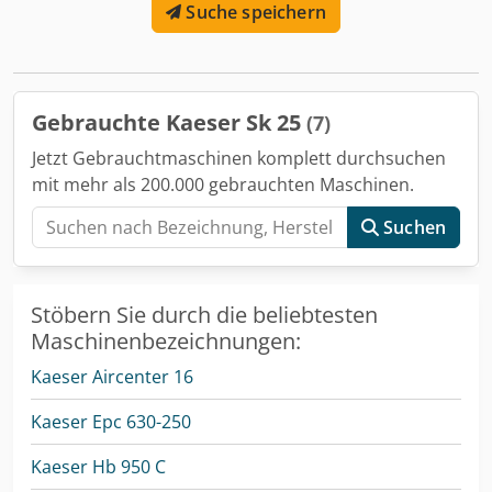
Suche speichern
19238/36933 Frequenzumrichter: nein Integrierter
Trockner: nein Wärmetauscher: nein Kühlung
(Luft/Wasser): Luft Csdpfx Afey Sitds Herf Auf Behälter
montiert: nein Dokumente: nein Anschluss: 3/4
Gebrauchte Kaeser Sk 25
(7)
Jetzt Gebrauchtmaschinen komplett durchsuchen
mit mehr als 200.000 gebrauchten Maschinen.
Suchen
Stöbern Sie durch die beliebtesten
Maschinenbezeichnungen:
Kaeser Aircenter 16
Kaeser Epc 630-250
Kaeser Hb 950 C