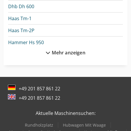
Dhb Dh 600
Haas Tm-1
Haas Tm-2P
Hammer Hs 950
Mehr anzeigen
Hapfo Drechselbank
Heesemann Mfa
Hobelbank Ulmia
+49 201 857 861 22
Hofmann Tfs 107
+49 201 857 861 22
Holz-Her Epicon 7235
Aktuelle Maschinensuchen:
Holz-Her Tectra 6120 Classic
Rundholzplatz
Hubwagen Mit Waage
Holz-Her Tectra 6120 Power