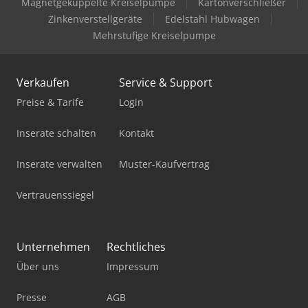
Magnetgekuppelte Kreiselpumpe
Kartonverschließer
Holzkraft Hbs 533
Zinkenverstellgeräte
Edelstahl Hubwagen
Mehrstufige Kreiselpumpe
Holzkraft Vps 2241 Vr Ed
Holzkraft Vps 2251 Vr Ed
Verkaufen
Service & Support
Hydraulikpresse
Preise & Tarife
Login
Kaschieranlage
Inserate schalten
Kontakt
Martin Hobelmaschine
Inserate verwalten
Muster-Kaufvertrag
Martin T70
Vertrauenssiegel
Panhans 680/200
Panhans Dickenhobelmaschine
Unternehmen
Rechtliches
Über uns
Impressum
Traub Tnl12
Trotec
Presse
AGB