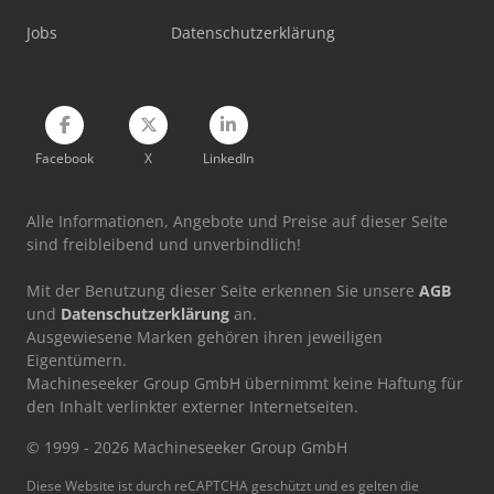
Wemhöner Kt-F-1E
Jobs
Datenschutzerklärung
Wemhöner Kt-V-1E
Facebook
X
LinkedIn
Alle Informationen, Angebote und Preise auf dieser Seite
sind freibleibend und unverbindlich!
Mit der Benutzung dieser Seite erkennen Sie unsere
AGB
und
Datenschutzerklärung
an.
Ausgewiesene Marken gehören ihren jeweiligen
Eigentümern.
Machineseeker Group GmbH übernimmt keine Haftung für
den Inhalt verlinkter externer Internetseiten.
© 1999 - 2026 Machineseeker Group GmbH
Diese Website ist durch reCAPTCHA geschützt und es gelten die