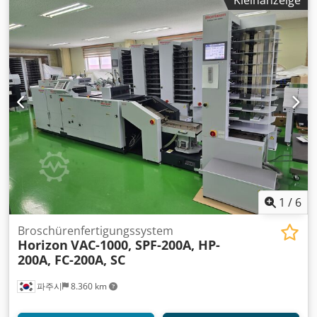
Kleinanzeige
Zusammentragmaschinen zu erhöhen. Im Gegensatz zum
VAC-1000a Turm verfügt der VAC-1000m über kein eigenes
Display und ist ausschließlich zur Erweiterung gedacht.
Besondere Merkmale - Anzahl der Stationen: 10 Dedjzhun
Nepfx Ab Rsck - Modular erweiterbar: Der VAC-1000m kann
in Verbindung mit einem VAC-100a Turm genutzt werden,
um bis zu 60 Stationen zu erreichen, was die Anpassung
an unterschiedliche Produktionsvolumina ermöglicht -
Saug- und Blasluftsystem: Wie der VAC-1000a nutzt auch
der VAC-1000m das patentierte rotierende
Vakuumzufuhrsystem mit Blasluftunterstützung, um eine
zuverlässige Papierzuführung bei verschiedenen
Papierqualitäten sicherzustellen - Integration: Der VAC-
1000m integriert sich nahtlos in bestehende Horizon-
1
/
6
Systeme, um die Effizienz und Flexibilität zu erhöhen
Spezifikationen - Maximale Formatgröße: 350 x 500 mm -
Broschürenfertigungssystem
Horizon
VAC-1000, SPF-200A, HP-
Minimale Formatgröße: 148 x 120 mm - Ladekapazität: 55
200A, FC-200A, SC
mm pro Station - Gewicht: 310 kg pro Turm -
Stromversorgung: 230 V, 2,3 kW
파주시
8.360 km