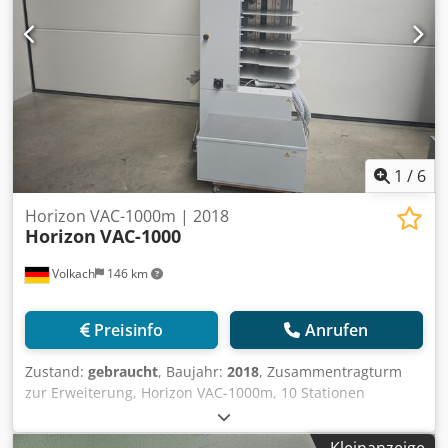
1
/
6
Horizon VAC-1000m | 2018
Horizon
VAC-1000
Volkach
146 km
Preisinfo
Anrufen
Zustand:
gebraucht
, Baujahr:
2018
, Zusammentragturm
zur Erweiterung, Horizon VAC-1000m, 10 Stationen
Der Horizon VAC-1000m Turm ist ein Erweiterungsmodul
für das VAC-1000 System und dient dazu, die Kapazität der