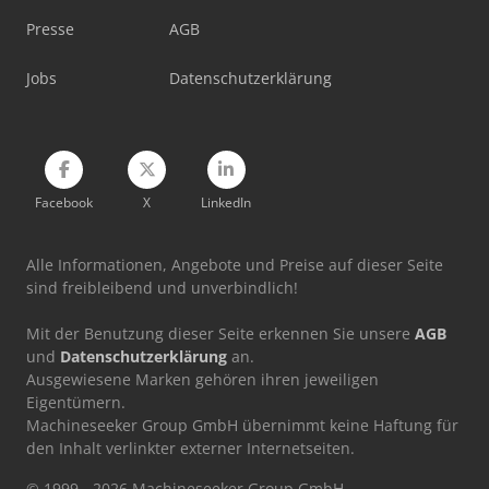
Unicraft Sht 1000
Presse
AGB
Vakuumheber
Jobs
Datenschutzerklärung
Weinbrenner Gp 100
Facebook
X
LinkedIn
Alle Informationen, Angebote und Preise auf dieser Seite
sind freibleibend und unverbindlich!
Mit der Benutzung dieser Seite erkennen Sie unsere
AGB
und
Datenschutzerklärung
an.
Ausgewiesene Marken gehören ihren jeweiligen
Eigentümern.
Machineseeker Group GmbH übernimmt keine Haftung für
den Inhalt verlinkter externer Internetseiten.
© 1999 - 2026 Machineseeker Group GmbH