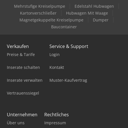
Mehrstufige Kreiselpumpe
Edelstahl Hubwagen
Horizon Ht-30C
Kartonverschließer
Hubwagen Mit Waage
Horizon Ht-80
Magnetgekuppelte Kreiselpumpe
Dumper
Baucontainer
Horizon Pf-P330
Horizon Smartstacker
Verkaufen
Service & Support
Horizon Spf-200L
Preise & Tarife
Login
Horizon Stitchliner Mark Iii
Inserate schalten
Kontakt
Kallfass Universa 500
Inserate verwalten
Muster-Kaufvertrag
Kayakocvib Kvm 1000
Vertrauenssiegel
Kuka Kr 1000 Titan
Löser Ks 100
Unternehmen
Rechtliches
Über uns
Impressum
Rillmaschine