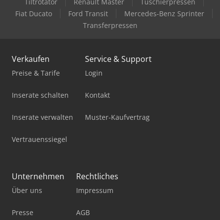
Tiltrotator
Renault Master
Tuschierpressen
Holzkraft Hse 11-1100
Fiat Ducato
Ford Transit
Mercedes-Benz Sprinter
Holzkraft Hwse 700 K
Transferpressen
Holzkraft Kso 1500
Verkaufen
Service & Support
Holzkraft Kso 200
Preise & Tarife
Login
Holzkraft Kso 200 F
Inserate schalten
Kontakt
Holzkraft Lbsm 2505 Ese
Inserate verwalten
Muster-Kaufvertrag
Holzkraft Minimax Fs 30C Tersa
Vertrauenssiegel
Holzkraft Minimax Fs 30G Tersa
Holzkraft Minimax Fs 41Es Tersa
Unternehmen
Rechtliches
Holzkraft Minimax Si 400Es 26 M A 3
Über uns
Impressum
Holzkraft Str 32R
Presse
AGB