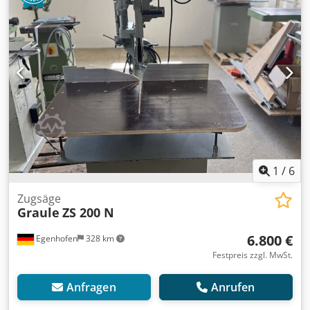
mm Absaugstutzen-Ø 100 mm Gewicht 250kg Mit
folgenden Ausstattungsoptionen: - HM-Kreissägeblatt
520x4,0/2,8 x 50 60 WZ für Holz - Maschine über
Handkurbel von vorn beidseitig neigbar Verfügbarkeit:
kurzfristig/2022 Dkjdpfxokwhmfo Abyor Standort: Solingen
1
/
6
Zugsäge
Graule
ZS 200 N
6.800 €
Egenhofen
328 km
Festpreis zzgl. MwSt.
Anfragen
Anrufen