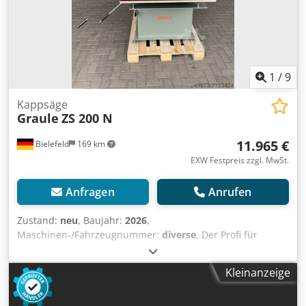
ablesbar. Der Anschlag wird pneumatisch festgestellt.
Dkjdpjn R A Ewofx Abyor 1 Stück Digitalanzeige in 230-Volt-
Ausführung 1 Stück schwere Zufuhrrollenbahn,
Anbauseite rechts, Länge 4.000 mm Maschinenlänge
11.700 mm komplett fahrbar Maschine auf Bohlen
verpackt Bilder zeigen Maschine eines Kunden. Auf
1
/
9
Wunsch auch mit 215 mm oder 240mm Schnitthöhe
Kappsäge
Graule
ZS 200 N
11.965 €
Bielefeld
169 km
EXW Festpreis zzgl. MwSt.
Anfragen
Anrufen
Zustand:
neu
, Baujahr:
2026
,
Maschinen-/Fahrzeugnummer:
diverse
, Der Profi für
Abläng-, Gehrungs- und Schifterschnitte Die ZS 200 N ist
für Abläng-, Gehrungs- und Schifterschnitte bestens
Kleinanzeige
geeignet. Materialien wie Holz, PVC- und Aluminiumprofile
lassen sich sauber und präzise bearbeiten. Die