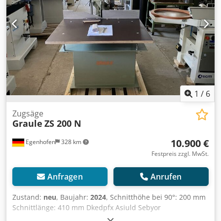
1
/
6
Zugsäge
Graule
ZS 200 N
10.900 €
Egenhofen
328 km
Festpreis zzgl. MwSt.
Anfragen
Anrufen
Zustand:
neu
, Baujahr:
2024
, Schnitthöhe bei 90°: 200 mm
Schnittlänge: 410 mm Dkedpfx Asiuld Sebyor
Gehrungsbereich horizontal: 45° - 90° - 25°