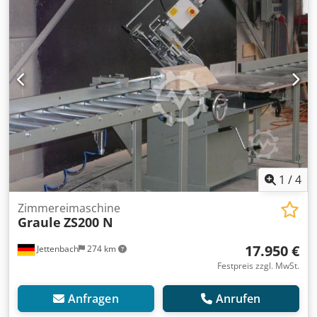
ja Absauganschluss: 100 mm Gewicht: 490 kg
1
/
4
Zimmereimaschine
Graule
ZS200 N
17.950 €
Jettenbach
274 km
Festpreis zzgl. MwSt.
Anfragen
Anrufen