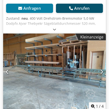
Anfragen
Anrufen
Zustand:
neu
, 400 Volt Drehstrom-Bremsmotor 5,0 kW
Dodpfx Ajvxr Thebyekr Sägeblattdurchmesser 520 mm,
Sägeblattaufnahme 50 mm, Schnitthöhe 200 mm Sägeblatt
auf 45° geneigt: Schnitthöhe 140 mm, Schnittlänge 420
Kleinanzeige
mm, mit Maschinenständer und Handkurbel hinten zur
Neigungseinstellung
1
/
4