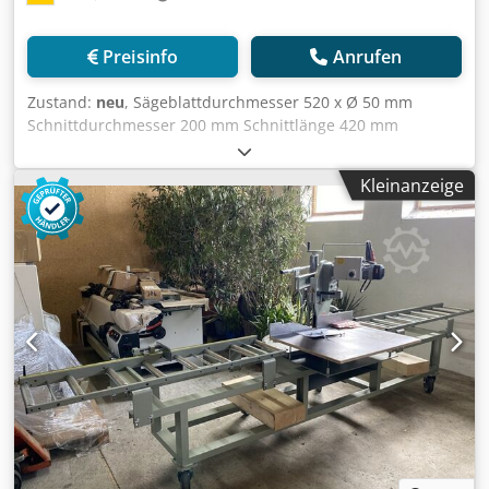
Terminabsprache möglich und empfehlenswert Verkauf
erfolgt im Istzustand Dkjdpsyh Nfuefx Abysr Technische
Preisinfo
Anrufen
Angaben, Zustandsbeschreibung, Baujahr und
Lieferumfang laut Herstellerprospekt bzw. Vorbesitzer,
Zustand:
neu
, Sägeblattdurchmesser 520 x Ø 50 mm
ohne Gewähr Zwischenverkauf vorbehalten Bei
Schnittdurchmesser 200 mm Schnittlänge 420 mm
gebrauchten Maschinen wird jegliche Gewährleistung
Schnitthöhe bei 45° 140 mm Sägeblattabmessungen
ausgeschlossen, es gilt: „gekauft wie besichtigt“
520x3,6/3,0x50 mm Drehzahl 2800 U/min Absaugstutzen-
Zahlungsbedingungen: Preise zzgl. gesetzl. MwSt., Zahlung
Kleinanzeige
Durchmesser 100 mm Gesamtleistungsbedarf 3,0 kW
vor Abholung bzw. Versand Lieferbedingungen: ab Lager
Maschinengewicht ca. 310 kg. Abmessung L-B-H 1400 x 900
x 1650 mm - Abläng- und Gehrungskreissägen für
Ablängschnitte - beidseitige Gehrungsverstellung (60°/45°),
mit Festanschlägen - Schifterschnitt beidseitig (60°/45°),
mit Festanschlägen - Stabile Graugußkonstruktion - Präzise
Kugelbüchsenführung des Werkzeugschlittens auf
gehärteten und geschiffenen Stahlwellen - manueller
Sägevorschub - Sägeblatt stufenlos höhenverstellbar -
Stutzen für opt. Absaugung Ausstattung : - 3,0 kW-Motor
für ALU-Zuschnitte - Sägeblatt über Handrad und
Schneckengetriebe neigbar (Schifterschnitt) -
Sägeblattdurchmesser 520 mm -