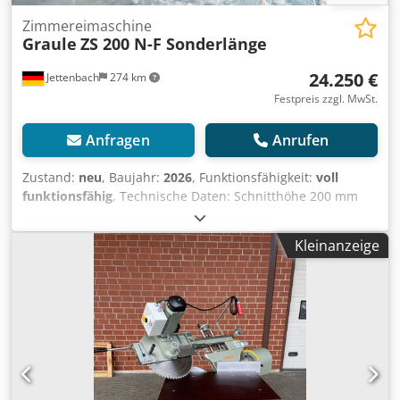
Zimmereimaschine
Graule
ZS 200 N-F Sonderlänge
24.250 €
Jettenbach
274 km
Festpreis zzgl. MwSt.
Anfragen
Anrufen
Zustand:
neu
, Baujahr:
2026
, Funktionsfähigkeit:
voll
funktionsfähig
, Technische Daten: Schnitthöhe 200 mm
Schnitthöhe bei 45° geneigt 140 mm nach links
schwenkbar bis 67° nach rechts schwenkbar bis 45 ° 5 KW
Kleinanzeige
1Hydraulische Vorschubbremse (auf Wunsch) Schnittlänge
420 mm bei 90° Stellung Schnittlänge 45° geschwenkt - 295
mm nach links neigbar 60 °, nach rechts neigbar 30 ° Die
Neigungsverstellung erfolgt von vorne durch Handkurbel.
1 Stück Sägeblatt für Holz, Durchmesser 520 mm 1 Stück
schwere Ablängrollenbahn, Länge 6.000 mm, Anbauseite
links. Der Anschlag wird mittels Handrad von vorne
verstellt. Die Länge ist auf den Millimeter genau digital