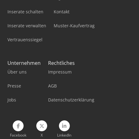
Holzkraft Kso 200 F
Inserate schalten
Kontakt
Holzkraft Zaa 2863 Af
Inserate verwalten
Muster-Kaufvertrag
Knuth Kb 1400
Vertrauenssiegel
Langzauner Lzg-M-Ii-Sy
Metallkraft Fsbm 1020-20 S2
Unternehmen
Rechtliches
Über uns
Impressum
Panhans 680/200
Rausch Gratomat 2000
Presse
AGB
Vollmer Cmf 200
Jobs
Datenschutzerklärung
Weinbrenner Gp 200
Facebook
X
LinkedIn