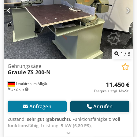
1
/
8
Gehrungssäge
Graule
ZS 200-N
11.450 €
Leutkirch im Allgäu
372 km
Festpreis zzgl. MwSt.
Anfragen
Anrufen
Zustand:
sehr gut (gebraucht)
, Funktionsfähigkeit:
voll
funktionsfähig
, Leistung:
5 kW (6,80 PS)
,
Eingangsspannung:
400 V
, Eingangsfrequenz:
50 Hz
,