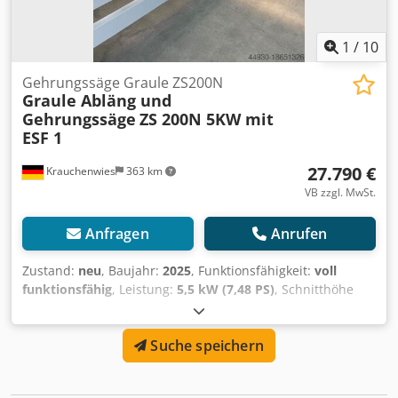
1
/
10
Gehrungssäge Graule ZS200N
Graule Abläng und
Gehrungssäge
ZS 200N 5KW mit
ESF 1
27.790 €
Krauchenwies
363 km
VB zzgl. MwSt.
Anfragen
Anrufen
Zustand:
neu
, Baujahr:
2025
, Funktionsfähigkeit:
voll
funktionsfähig
, Leistung:
5,5 kW (7,48 PS)
, Schnitthöhe
(max.):
200 mm
, Sägeblattdurchmesser:
520 mm
, Drehzahl
(min.):
2.800 U/min
, Schnittlänge (max.):
420 mm
,
Suche speichern
Werkstückhöhe (max.):
200 mm
, Vorschublänge X-Achse:
420 mm
, Längenanschlag:
8.800 mm
, Druck:
5 bar
,
Platzbedarf Länge:
8.800 mm
, Platzbedarf Breite:
1.200