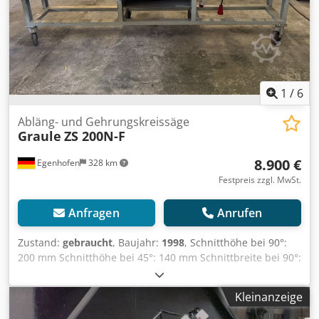
1
/
6
Abläng- und Gehrungskreissäge
Graule
ZS 200N-F
8.900 €
Egenhofen
328 km
Festpreis zzgl. MwSt.
Anfragen
Anrufen
Zustand:
gebraucht
, Baujahr:
1998
, Schnitthöhe bei 90°:
200 mm Schnitthöhe bei 45°: 140 mm Schnittbreite bei 90°:
420 mm Schnittbreite bei 45°: 295 mm Gehrungsbereich
horizontal: 45° -90° -25° Gehrungsbereich vertikal: 60° -90°
Kleinanzeige
-30° Sägeblattduchmesser: 520 mm Drehzahl: 2800 U/min
Motorleistung: 5 kW Dodpfoy Hqdaox Abyekr Motorbremse: