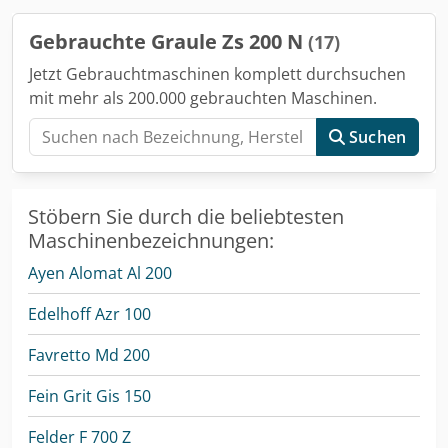
mm
, Ausstattung:
beidseitig
, Fahresbares
Sägenuntergestell; Gesamtlänge ca. 8600 mm für Graule
Gebrauchte Graule Zs 200 N
(17)
ZS 200 Säge; Anschlagrollenbahn an der linken Seite 5200
mm, Messlänge von 400 - 5960 mm, mit digitaler LED
Jetzt Gebrauchtmaschinen komplett durchsuchen
Maßanzeige, Messlänge inkl. Auszug ca. 8800 mm, Dkjdpfx
mit mehr als 200.000 gebrauchten Maschinen.
Absv Hhg Tjyjr Sägenuntergestell mit 6 Kurbelstützen
sorgen für sicheren Stand bei der Arbeit. Mit elektrischer
Suchen
Stromverteilung und 3-fach Steckdose 230 V Fahresbares
Sägeuntergestell Beck ESF 1, Säge ZS 200 auf Untergestell
aufgebaut
Stöbern Sie durch die beliebtesten
Maschinenbezeichnungen:
Ayen Alomat Al 200
Edelhoff Azr 100
Favretto Md 200
Fein Grit Gis 150
Felder F 700 Z