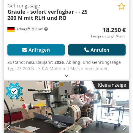
Gehrungssäge
Graule - sofort verfügbar - -
ZS
200 N mit RLH und RO
18.250 €
Bitburg
308 km
Festpreis zzgl. MwSt.
Anfragen
Anrufen
Zustand:
neu
, Baujahr:
2026
, Abläng- und Gehrungssäge
Typ: ZS 200 N - 5 KW Motor mit Maschinenständer,
Maschine über Handrad und Schneckengetriebe (hinten)
Dkjdpfxek H Ic Ue Abyer Neigbar Sägeblattdurchmesser
Kleinanzeige
520 mm, Sägeblattaufnahmebohrung 50 mm
Sägeblattdrehzahl: 2800 U/min 400 volt / 5 KW (S6/40%)
Motor mit Bremse u. Automat. Sterndreieck-
Motorschaltung Schnittbreite bei 90Grad: 420 mm
Schnittbreite bei 45Grad: geschwenkt: 295 mm
Schnitthöhe bei 90Grad: 200 mm Schnitthöhe bei 45Grad
geneigt: 140 mm Säge lässt sich einseitig bis ca. 25 Grad
auf spitze Winkel schwenken und nach links bis 30 Grad