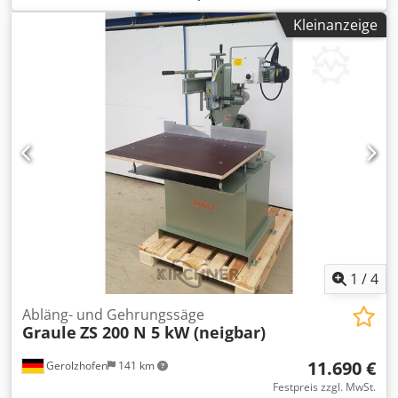
Gehrungsbereich vertikal: 60° - 90° -30° Rollenbahn /
Kleinanzeige
Auflagetisch: nein Sägeblattdurchmesser: 520 mm
Drehzahl: 2800U/min Motorleistung: 5 kW Motorbremse: ja
Absauganschluss: 100mm Maschinenlänge:
Maschinenbreite: Gewicht: 300kg
1
/
4
Abläng- und Gehrungssäge
Graule
ZS 200 N 5 kW (neigbar)
11.690 €
Gerolzhofen
141 km
Festpreis zzgl. MwSt.