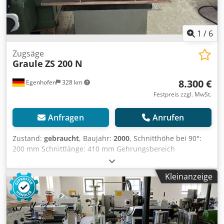
1
/
6
Zugsäge
Graule
ZS 200 N
8.300 €
Egenhofen
328 km
Festpreis zzgl. MwSt.
Anfragen
Anrufen
Zustand:
gebraucht
, Baujahr:
2000
, Schnitthöhe bei 90°:
200 mm Schnittlänge: 410 mm Gehrungsbereich
horizontal: 45° - 90° - 25° Gehrungsbereich vertikal: 60° -
90° -30° Dkjdjy S Rq Ropfx Abyjr Rollenbahn / Auflagetisch:
Kleinanzeige
nein Sägeblattdurchmesser: 520 mm Drehzahl: 2800U/min
Motorleistung: 5 kW Motorbremse: ja Absauganschluss:
100mm Vorschubbremse: ja Maschinenlänge:
Maschinenbreite: Gewicht: 300kg