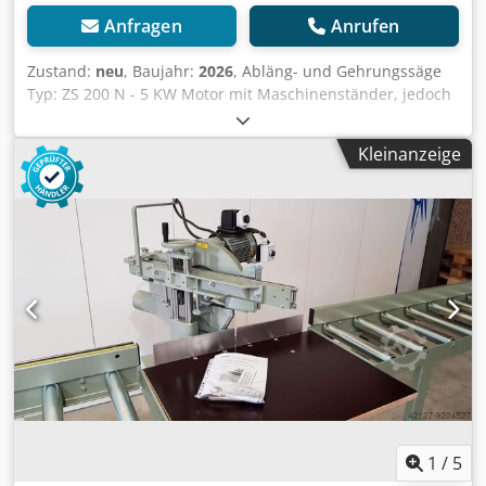
Anfragen
Anrufen
Zustand:
neu
, Baujahr:
2026
, Abläng- und Gehrungssäge
Typ: ZS 200 N - 5 KW Motor mit Maschinenständer, jedoch
ohne Sägeblatt Maschine über Handrad und
Schneckengetriebe (hinten) Neigbar Sägeblattdurchmesser
Kleinanzeige
520 mm, Sägeblattaufnahmebohrung 50 mm
Sägeblattdrehzahl: 2800 U/min 400 volt / 5 KW (S6/40%)
Motor mit Bremse u. Automat. Sterndreieck-
Motorschaltung Schnittbreite bei 90Grad: 420 mm
Schnittbreite bei 45Grad: geschwenkt: 295 mm
Schnitthöhe bei 90Grad: 200 mm Dodpfx Abei Dfidsyskr
Schnitthöhe bei 45Grad geneigt: 140 mm Säge lässt sich
einseitig bis ca. 25 Grad auf spitze Winkel schwenken und
nach links bis 30 Grad flach neigen Maschinengestickt: ca.
250 kg Standort: Ab Lager 54634 Bitburg - sofort verfügbar
-
1
/
5