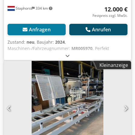
12.000 €
Staphorst
334 km
Festpreis zzgl. MwSt.
Anfragen
Anrufen
Zustand:
neu
, Baujahr:
2024
,
Maschinen-/Fahrzeugnummer:
MR005970
, Perfekt
zugeschnitten, 200mm hoch! In Doppelgehrung und mit
festem Nullpunkt. Beim Gehrungsschnitt dringt das
Kleinanzeige
Sägeblatt der Maschine immer an der gleichen Stelle in
das Material ein. Technische Daten: - Fester Nullpunkt: Ja -
Gehrungswinkel: 45-90-25 ° Neigbar: Ja Neigungswinkel: 60
90 30 ° Maximale Schnittlänge: 420 mm Maximale
Schnitthöhe: 200 mm - Maximaler Sägeblattdurchmesser:
520 mm - Gewicht: 310 kg Dsdpfx Ajvzl Scobyjkr -
Sägeblattdrehzahl: 2800 /min - Motorleistung: 7 PS -
Seriennummer: 2024/95/5