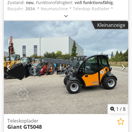
Zustand:
neu
, Funktionsfähigkeit:
voll funktionsfähig
,
Baujahr:
2024
, * Neumaschine * Teleskop-Radlader *
Einsatzgew 1.100kg * Hubkraft 750kg * Hubhöhe 2.82m *
Durchfahrthöhe 2.06m * Kubota Motor 15kW *
Kleinanzeige
Hydrostatischer Allradantrieb * hyd Schnellwechsler *
Standartschaufel * Palettengabel Codjwl Dqwepfx Ai Serf
1
/
8
Teleskoplader
Giant
GT5048