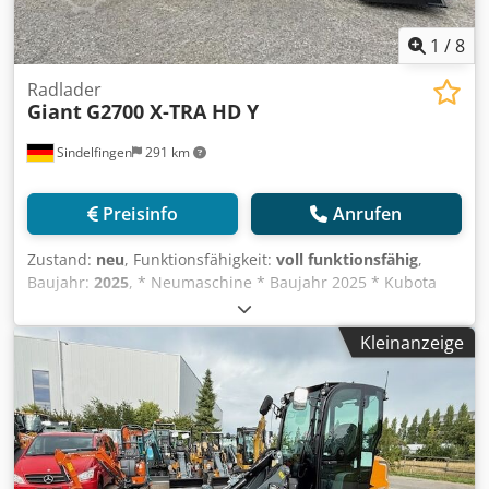
1
/
8
Radlader
Giant
G2700 X-TRA HD Y
Sindelfingen
291 km
Preisinfo
Anrufen
Zustand:
neu
, Funktionsfähigkeit:
voll funktionsfähig
,
Baujahr:
2025
, * Neumaschine * Baujahr 2025 * Kubota
Motor 36kW * Einsatzgewicht 2.600kg * Hubkraft 2.350 kg *
Schubkraft 2.800 daN * Bereifung 31x15.50-15 X-TRAC * 1.
Kleinanzeige
Zusatzkreis (DW) proportional auf Joystick inkl.
Dauerschaltung * ROPS / FOPS klappbares
Sicherheitsverdeck deluxe * StVZO Paket bis 20 km/h
Csdpswmbxzefx Ai Sorf * Straßenverkehrsbeleuchtung
(Halogen) * Kotflügelverbreiterung * Heckgewichtsplatte 62
kg unter der Maschine * Standartschaufel 1.400mm breite
und Palettengabeln 1.000mm