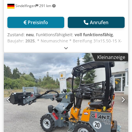
Sindelfingen
291 km
Preisinfo
Anrufen
Zustand:
neu
, Funktionsfähigkeit:
voll funktionsfähig
,
Baujahr:
2025
, * Neumaschine * Bereifung 31x15.50-15 X-
TRAC (Maschinenbreite 160 cm) * 1.+ 2. Zusatzkreis (DW)
bedienbar über prop. Schieberegler auf dem Joystick nach
Kleinanzeige
vorne * ROPS Kabine inkl. Klimaanlage Cjdpfx Aiow Hxuge
Serf * Umkehrlüfter * 4-Rad, 2-Rad- Hundegangsteuerung
* Luftgefederter, verstellbarer Komfortsitz * zusätzlicher
Arbeitsscheinwerfer Halogen vorne am Hubarm *
Heckgewichtsplatte 180 kg inkl. Rangierkupplung * Batterie
100 Ah * Schnellwechsler * Erdbauschaufel 1600MM *
Palettengabel 1200MM