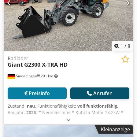
1
/
8
Radlader
Giant
G2300 X-TRA HD
Sindelfingen
291 km
Preisinfo
Anrufen
Zustand:
neu
, Funktionsfähigkeit:
voll funktionsfähig
,
Baujahr:
2025
, * Neumaschine * Kubota Motor 18.2kW *
Einsatzgew 2.100kg * Hubkraft 2.260 kg * Bereifung
27x10.50-15 SKID (Maschinenbreite 116 cm) Crsdpew
Kleinanzeige
Hxtiefx Ai Sjf * 1. Zusatzkreis (DW) proportional auf Joystick