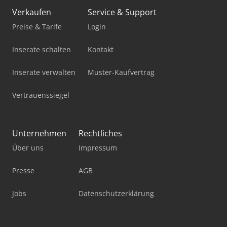
Giant Gt5048
Verkaufen
Service & Support
Hoflader
Preise & Tarife
Login
Jcb 220X Lc
Inserate schalten
Kontakt
Jcb 540-180
Inserate verwalten
Muster-Kaufvertrag
Kuhn Gf 8700
Vertrauenssiegel
Lagun L 1400
Lagun L 1600
Unternehmen
Rechtliches
Über uns
Impressum
Manitou Mt 420 H
Volvo Fh
Presse
AGB
Volvo Fh 16
Jobs
Datenschutzerklärung
Volvo Fh 400