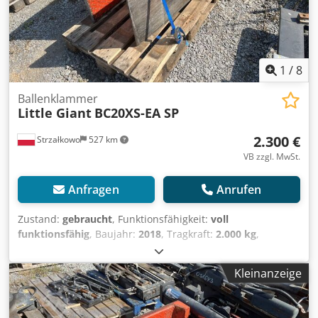
Stufe (Tier): Stage V / Tier V Allgemein Produktionsland:
Nederland Zustand CE-Typ: CE Anhängerkupplung,
Palettengabeln, hydraulische Kehrmaschine mit
Auffangbehälter und 4-in-1-Klappschaufek, zusätzliches
Ventil
1
/
8
Ballenklammer
Little Giant
BC20XS-EA SP
2.300 €
Strzałkowo
527 km
VB zzgl. MwSt.
Anfragen
Anrufen
Zustand:
gebraucht
, Funktionsfähigkeit:
voll
funktionsfähig
, Baujahr:
2018
, Tragkraft:
2.000 kg
,
Ballenklammer Lastschwerpunkt: 500 ISO Klasse: ISO
Klasse 2 = 1.000 - 2.500 kg Zustand: Einsatzbereit und voll
Kleinanzeige
funktionsfähig Cjdpfex N Dp Isx Ai Ssrf Zustand Technisch:
gut Beschreibung: Year 2018 ISO 2A (41 cm) Sideshift valve
Capacity 2000 kg Opening range 540-1800 mm Width 1020