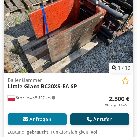
mm Clamps 770 mm ID OS1750
1
/
10
Ballenklammer
Little Giant
BC20XS-EA SP
2.300 €
Strzałkowo
527 km
VB zzgl. MwSt.
Anfragen
Anrufen
Zustand:
gebraucht
, Funktionsfähigkeit:
voll