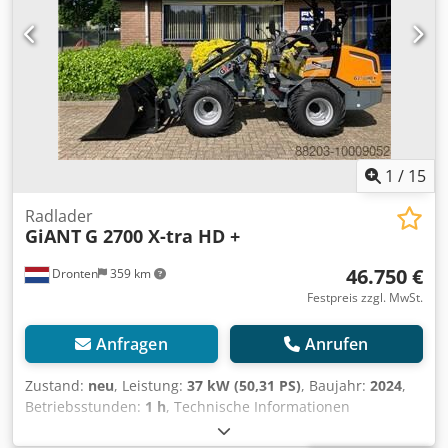
1
/
15
Radlader
GiANT
G 2700 X-tra HD +
46.750 €
Dronten
359 km
Festpreis zzgl. MwSt.
Anfragen
Anrufen
Zustand:
neu
, Leistung:
37 kW (50,31 PS)
, Baujahr:
2024
,
Betriebsstunden:
1 h
, Technische Informationen
Fahrgestellform: Knick Motormarke: Kubota D1803 CR (3