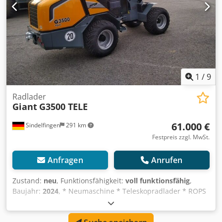
1
/
9
Radlader
Giant
G3500 TELE
61.000 €
Sindelfingen
291 km
Festpreis zzgl. MwSt.
Anfragen
Anrufen
Zustand:
neu
, Funktionsfähigkeit:
voll funktionsfähig
,
Baujahr:
2024
, * Neumaschine * Teleskopradlader * ROPS
/ FOPS Kabine inkl. Heizung * 2 Spiegel / 2x Halogen-
Arbeitsscheinwerfer vorne & hinten * Radio *