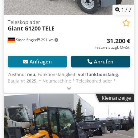
1
/
7
Teleskoplader
Giant
G1200 TELE
31.200 €
Sindelfingen
291 km
Festpreis zzgl. MwSt.
Anfragen
Anrufen
Zustand:
neu
, Funktionsfähigkeit:
voll funktionsfähig
,
Baujahr:
2025
, * Neumaschine * Teleskopradlader *
Kubota Niederemissionsmotor D902 (3 Zylinder) 17,5 kW /
25 PS * Bereifung 23x8.50-12 SKID * Teleskopierbares
Kleinanzeige
Hubgerüst - Schaufeldrehpunkt: 2.820 mm Crjdpfx Aewz D
Unoi Ssf * StVZO Paket bis 20 km/h * Heckgewichtsplatte
70 kg * hydraulische Giant Kompakt
Schnellwechseleinrichtung * GIANT Palettengabel 1000mm
* GIANT Schaufel 1000MM – 195 Liter * 1 Jahr
Neumaschinengarantie