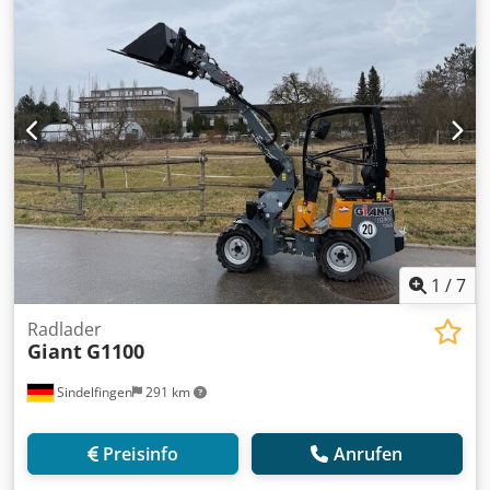
inkl. Dauerschaltung * ROPS Kabine inkl. Heizung/2
Spiegel/2x Halogen-Arbeitsscheinwerfer
vorne&hinten/Radio - mechanisch gefederter, verstellbarer
Komfortsitz mit Sicherheitsgurt + Armlehne * StVZO Paket
bis 20 km/h * Straßenverkehrsbeleuchtung (Halogen) *
Kotflügelverbreiterung * Heckgewichtsplatte hinten (90 kg)
inkl. Rangierkupplung * Standartschaufel 1.200mm breite
und Palettengabeln 1.000mm
1
/
7
Radlader
Giant
G1100
Sindelfingen
291 km
Preisinfo
Anrufen