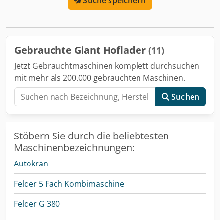
Suche speichern
Luftgefederter, verstellbarer Komfortsitz * Betriebsgewicht
4.000 kg * Hubhöhe 4.312 mm * Hubkraft 2500 kg *
Kipplast 2500 kg Crsdpfxswlz Exo Ai Sjf * Motor: Kubota
V2403-CR-TE5B DOC/DPF (STUFE V) 48,5 kW / 66 PS *
hydraulische Giant Kompakt Schnellwechseleinrichtung *
Gebrauchte Giant Hoflader
(11)
GIANT Palettengabel 1200MM - 3500 kg * GIANT Schaufel
1500MM - 441 Liter * 1 Jahr Neumaschinengarantie
Jetzt Gebrauchtmaschinen komplett durchsuchen
mit mehr als 200.000 gebrauchten Maschinen.
Suchen
Stöbern Sie durch die beliebtesten
Maschinenbezeichnungen:
Autokran
Felder 5 Fach Kombimaschine
Felder G 380