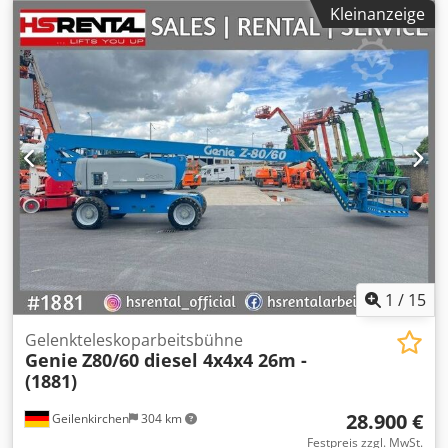
erhalten. Cjdpfx Aaozflnzsterf DE01
Kleinanzeige
1
/
15
Gelenkteleskoparbeitsbühne
Genie
Z80/60 diesel 4x4x4 26m -
(1881)
28.900 €
Geilenkirchen
304 km
Festpreis zzgl. MwSt.