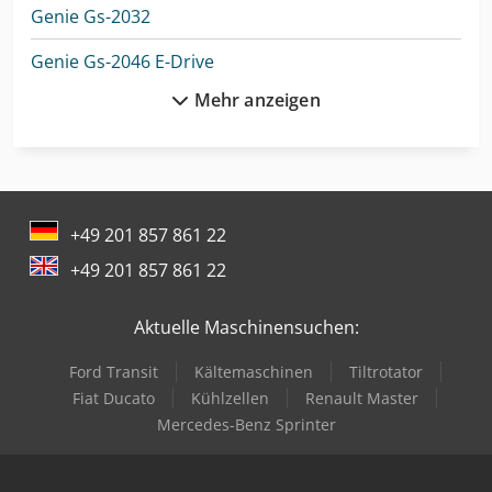
Genie Gs-2032
Genie Gs-2046 E-Drive
Mehr anzeigen
Genie Gs-2632
Genie Gs-2632 E-Drive
Genie Gs-2646 E-Drive
+49 201 857 861 22
Genie Gs-2669 Dc
+49 201 857 861 22
Genie Gs-3232 E-Drive
Aktuelle Maschinensuchen:
Genie Gs-3246 E-Drive
Ford Transit
Kältemaschinen
Tiltrotator
Genie Gs-3369 Dc
Fiat Ducato
Kühlzellen
Renault Master
Genie Gs-4046 E-Drive
Mercedes-Benz Sprinter
Genie Gs-4069 Dc