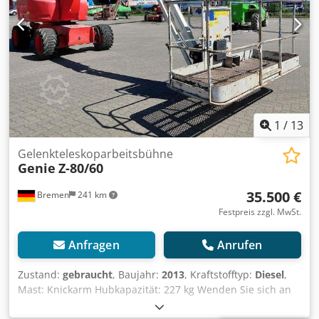
1
/
13
Gelenkteleskoparbeitsbühne
Genie
Z-80/60
35.500 €
Bremen
241 km
Festpreis zzgl. MwSt.
Anfragen
Anrufen
Zustand:
gebraucht
, Baujahr:
2013
, Kraftstofftyp:
Diesel
,
Mast: Knickarm Hubkapazität: 227 kg Wenden Sie sich an
Gebrauchtgeräte Center, um weitere Informationen zu