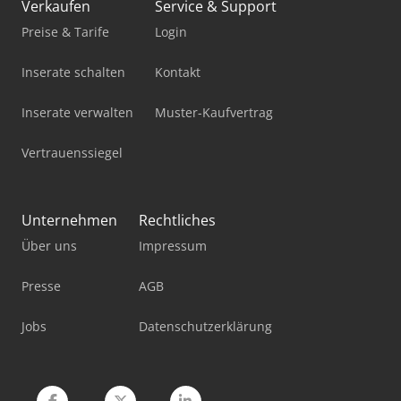
Verkaufen
Service & Support
Genie Gs-4390
Preise & Tarife
Login
Genie Gs-4655 E-Drive
Inserate schalten
Kontakt
Genie S-60 J
Inserate verwalten
Muster-Kaufvertrag
Genie Tz-34/20
Vertrauenssiegel
Genie Z-30/20 N
Genie Z-34/22 Ic
Unternehmen
Rechtliches
Genie Z-45 Fe
Über uns
Impressum
Genie Z-45 Xc
Presse
AGB
Genie Z-45/25J Dc
Jobs
Datenschutzerklärung
Genie Z-60 Fe
Genie Zx-135/70