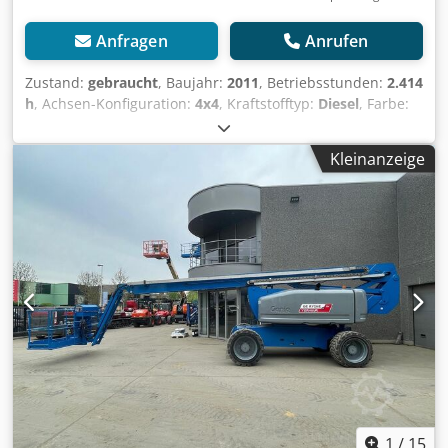
Anfragen
Anrufen
Zustand:
gebraucht
, Baujahr:
2011
, Betriebsstunden:
2.414
h
, Achsen-Konfiguration:
4x4
, Kraftstofftyp:
Diesel
, Farbe:
Blau
, Ausstattung:
Allradantrieb
, Antriebsstrang Antrieb:
Rad Motormarke: DEUTZ Gewichte Leergewicht: 16.882 kg
Kleinanzeige
Funktionell Mast: Knickarm Codpfxozbb Iwo Aatorf
Hubkapazität: 227 kg Arbeitshöhe: 2.580 cm Abmessungen
des Laderaums: 1127 x 249 x 300 cm CE-Kennzeichnung: ja
Verlauf Zahl der Eigentümer: 1 Weitere Informationen
Lieferbedingungen: EXW Max. horizontale Reichweite: 1830
m Max. Armausschlag in Grad: 360 Max. Ausschlag der
Arbeitsbühne in Grad: 360 Produktionsland: US Weitere
Informationen Wenden Sie sich an Stephan Honinx,
Dietmar Pack oder Simon Pack, um weitere Informationen
zu erhalten. Zum Verkauf steht eine leistungsstarke und
sehr gepflegte Genie Z-80/60 Diesel-Gelenkteleskop-
Hubarbeitsbühne, Baujahr 2011, mit nur 2.414
Betriebsstunden. Die Maschine wurde regelmäßig
gewartet und überzeugt durch ihren zuverlässigen
1
/
15