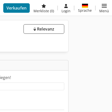
Verkaufen
Sprache
Merkliste
(0)
Login
Menü
Relevanz
iegen!