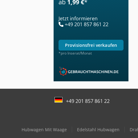
ab
1,99 €
*
Jetzt informieren
+49 201 857 861 22
provisionsfrei verkaufen
*pro Inserat/Monat
+49 201 857 861 22
Hubwagen Mit Waage
Edelstahl Hubwagen
Dra