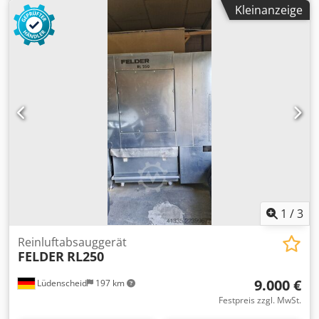
500 L Löschanlage mit Wasseranschluss Motor 5,5 kW
Kleinanzeige
Gewicht 750 kg Sehr guter Zustand
1
/
3
Reinluftabsauggerät
FELDER
RL250
9.000 €
Lüdenscheid
197 km
Festpreis zzgl. MwSt.