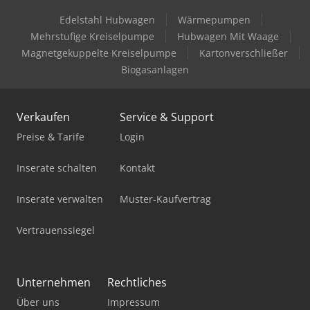
Edelstahl Hubwagen
Wärmepumpen
Felder Fw 1102 Classic
Mehrstufige Kreiselpumpe
Hubwagen Mit Waage
Felder G 360
Magnetgekuppelte Kreiselpumpe
Kartonverschließer
Biogasanlagen
Felder Hobelmaschine
Felder K 500
Verkaufen
Service & Support
Felder K 700
Preise & Tarife
Login
Felder K 740 S
Inserate schalten
Kontakt
Felder Kf 700
Inserate verwalten
Muster-Kaufvertrag
Felder Kf 700 Professional
Vertrauenssiegel
Felder Rl 125
Felder Rl 140
Unternehmen
Rechtliches
Über uns
Impressum
Felder Rl 160