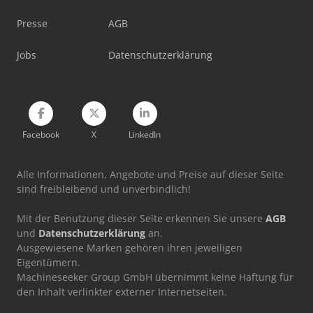
Felder Rl 200
Presse
AGB
Felder Rl 300
Jobs
Datenschutzerklärung
Felder Rl 350
Facebook
X
LinkedIn
Alle Informationen, Angebote und Preise auf dieser Seite
sind freibleibend und unverbindlich!
Mit der Benutzung dieser Seite erkennen Sie unsere
AGB
und
Datenschutzerklärung
an.
Ausgewiesene Marken gehören ihren jeweiligen
Eigentümern.
Machineseeker Group GmbH übernimmt keine Haftung für
den Inhalt verlinkter externer Internetseiten.