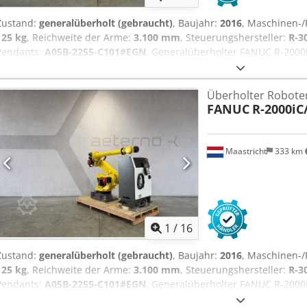
Zustand:
generalüberholt (gebraucht)
, Baujahr:
2016
, Maschinen-
125 kg
, Reichweite der Arme:
3.100 mm
, Steuerungshersteller:
R-3
Pendants:
A05B-2255-C101#EGN
, Generalüberholter FANUC R-2000i
wird mit einem R-30iB B-Size Controller inklusive iPendant geliefe
umfassend geprüft und anschließend eine Wartung gemäß Herstell
Überholter Roboter
wurde auf den Eisengehalt untersucht, um den Zustand der jewei
FANUC
R-2000iC
Roboter in einwandfreiem mechanischem Zustand werden komplett 
Lösung für unsere Kunden sicherzustellen. Daher liefern wir unse
monatigen Gewährleistung! Marke: FANUC Modell: R-2000iC/125L
Maastricht
333 km
Baujahr Roboter: 11/2016 Gewährleistungsdauer (Monate): 12 Tragla
Wiederholgenauigkeit (mm): ± 0,05 Gesteuerte Achsen: 6-Achsen C
Bodenmontage Gewicht (kg): 1115 Controller: R-30iB B-Size Baujahr
7 Teach Pendant: A05B-2255-C101#EGN Teach Pendant Kabellänge 
1
/
16
Zustand:
generalüberholt (gebraucht)
, Baujahr:
2016
, Maschinen-
125 kg
, Reichweite der Arme:
3.100 mm
, Steuerungshersteller:
R-3
Pendants:
A05B-2255-C101#EGN
, Generalüberholter FANUC R-2000i
wird mit einem R-30iB B-Size Controller inklusive iPendant geliefe