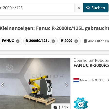
Suchen
Kleinanzeigen: Fanuc R-2000Ic/125L gebrauch
FANUC
R-2000iC/125L
R-2000
Alle Filter e
Überholter Roboter
FANUC
R-2000iC
Maastricht
333 km
1
/
17