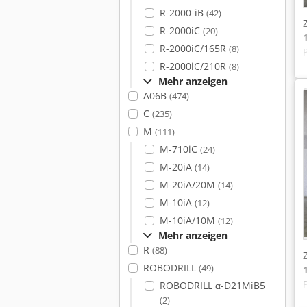
R-2000-iB
(42)
R-2000iC
(20)
R-2000iC/165R
(8)
R-2000iC/210R
(8)
Mehr anzeigen
A06B
(474)
C
(235)
M
(111)
M-710iC
(24)
M-20iA
(14)
M-20iA/20M
(14)
M-10iA
(12)
M-10iA/10M
(12)
Mehr anzeigen
R
(88)
ROBODRILL
(49)
ROBODRILL α-D21MiB5
(2)