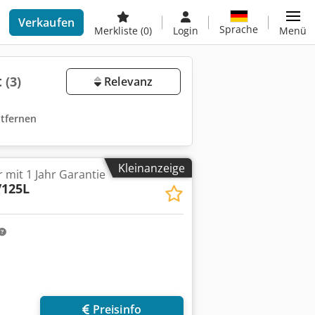
Verkaufen
Sprache
Merkliste
(0)
Login
Menü
t
(3)
Relevanz
ntfernen
Kleinanzeige
 mit 1 Jahr Garantie
/125L
Preisinfo