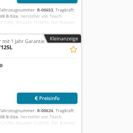
/Fahrzeugnummer:
R-00653
, Tragkraft:
0iB B-Size
, Hersteller von Teach-
C/125L, Baujahr 11/2016. Der Roboter
rt. Unsere Experten haben den Roboter
ervorgaben durchgeführt. Das Fett
Kleinanzeige
 mit 1 Jahr Garantie
ligen Achsen zu bestimmen. Nur
/125L
überholt, um eine langfristige
re Roboter standardmäßig mit einer 12-
 Modellnummer: A05B-1333-B261
st (kg): 125 Reichweite (mm): 3100
hedpfxszqt Rns Ad Rsa Montageart:
 Schaltschrank: 10/2016 RCC-Länge (m):
(m): 10
Preisinfo
/Fahrzeugnummer:
R-00624
, Tragkraft:
0iB B-Size
, Hersteller von Teach-
C/125L, Baujahr 11/2016. Der Roboter
rt. Unsere Experten haben den Roboter