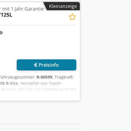
ervorgaben durchgeführt. Das Fett
Kleinanzeige
 mit 1 Jahr Garantie
ligen Achsen zu bestimmen. Nur
/125L
überholt, um eine langfristige
re Roboter standardmäßig mit einer 12-
 Modellnummer: A05B-1333-B261
st (kg): 125 Reichweite (mm): 3100
jdpfx Aozhcpzjd Reha Montageart:
 Schaltschrank: 10/2016 RCC-Länge (m):
(m): 10
Preisinfo
/Fahrzeugnummer:
R-00599
, Tragkraft:
0iB B-Size
, Hersteller von Teach-
 Baujahr 2017.02. Der Roboter wird mit
e Experten haben den Roboter
ellervorgaben durchgeführt. Das
ckschlüsse auf den Zustand der
t hervorragendem mechanischem Zustand
 zu bieten. Dadurch können wir unsere
: FANUC Modell: R-2000iC/125L