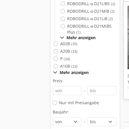
ROBODRILL α-D21LiB5
(2)
ROBODRILL α-D21MiB
(2)
ROBODRILL α-D21LiB
(2)
ROBODRILL α-D21MiB5
Plus
(1)
Mehr anzeigen
A02B
(35)
A20B
(33)
P
(24)
A16B
(23)
Mehr anzeigen
Preis:
-
Nur mit Preisangabe
Baujahr:
-