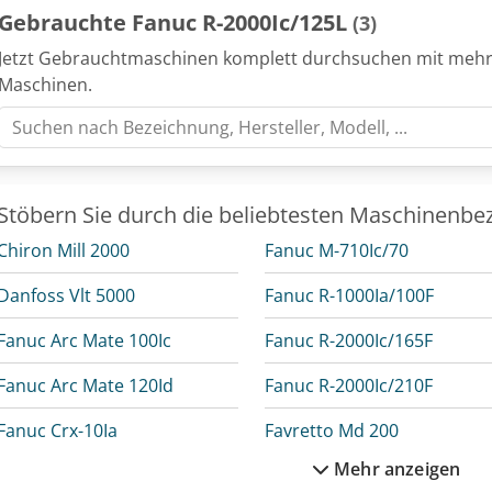
Modellnummer: A05B-1333-B261 Baujahr Roboter: 2017.02 Garantieze
Gebrauchte Fanuc R-2000Ic/125L
(3)
125 Reichweite (mm): 3100 Wiederholgenauigkeit (mm): ± 0,05 Anza
Montageart: Bodenmontage Chodpfjzb Unwsx Ad Rja Gewicht (kg): 1
Jetzt Gebrauchtmaschinen komplett durchsuchen mit mehr
Schaltschrank: 2017.02 RCC-Kabellänge (m): 7 Teach Pendant: A0
Maschinen.
Kabellänge (m): 10
Stöbern Sie durch die beliebtesten Maschinenbe
Chiron Mill 2000
Fanuc M-710Ic/70
Danfoss Vlt 5000
Fanuc R-1000Ia/100F
Fanuc Arc Mate 100Ic
Fanuc R-2000Ic/165F
Fanuc Arc Mate 120Id
Fanuc R-2000Ic/210F
Fanuc Crx-10Ia
Favretto Md 200
Mehr anzeigen
Fanuc Lr Mate 200Id
Felder Rl 200