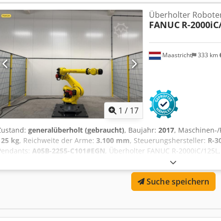
umfassend geprüft und anschließend eine Wartung gemäß Herstell
Überholter Roboter
wurde auf den Eisengehalt untersucht, um den Zustand der jewei
FANUC
R-2000iC
Roboter in einwandfreiem mechanischem Zustand werden komplett 
Lösung für unsere Kunden sicherzustellen. Daher liefern wir unse
monatigen Gewährleistung! Marke: FANUC Modell: R-2000iC/125L
Maastricht
333 km
Baujahr Roboter: 11/2016 Gewährleistungsdauer (Monate): 12 Tragla
Wiederholgenauigkeit (mm): ± 0,05 Gesteuerte Achsen: 6-Achsen C
Bodenmontage Gewicht (kg): 1115 Controller: R-30iB B-Size Baujahr
7 Teach Pendant: A05B-2255-C101#EGN Teach Pendant Kabellänge 
1
/
17
Zustand:
generalüberholt (gebraucht)
, Baujahr:
2017
, Maschinen-
125 kg
, Reichweite der Arme:
3.100 mm
, Steuerungshersteller:
R-3
Pendants:
A05B-2255-C101#EGN
, Überholter FANUC R-2000iC/125L,
einem R-30iB B-Size Controller inklusive iPendant geliefert. Unser
umfassend geprüft, anschließend wurde eine Wartung gemäß Herst
Suche speichern
Schmierfett wurde auf den Eisenpartikelgehalt untersucht, was Rü
jeweiligen Achsen zulässt. Es werden ausschließlich Roboter mi
vollständig überholt, um unseren Kunden eine langfristige Lösung
Roboter standardmäßig mit 12 Monaten Garantie ausliefern! Marke