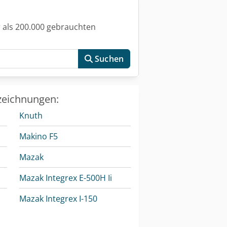
itraum (Monate): 12 Traglast (kg):
hl gesteuerter Achsen: 6-Achs
115 Steuerung: R-30iB B-Size Baujahr
 als 200.000 gebrauchten
5B-2255-C101#EGN Teach Pendant
Suchen
zeichnungen:
Knuth
Makino F5
Mazak
Mazak Integrex E-500H Ii
Mazak Integrex I-150
Mazak Integrex I-400