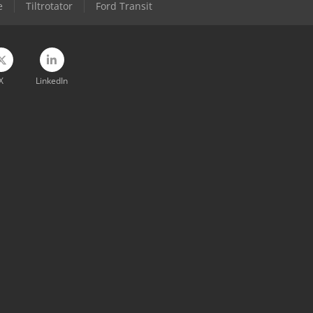
e
Tiltrotator
Ford Transit
X
LinkedIn